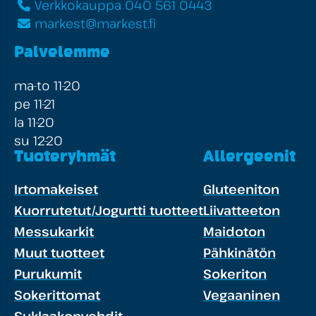
Verkkokauppa 040 561 0443
markest@markest.fi
Palvelemme
ma-to 11-20
pe 11-21
la 11-20
su 12-20
Tuoteryhmät
Allergeenit
Irtomakeiset
Gluteeniton
Kuorrutetut/Jogurtti tuotteet
Liivatteeton
Messukarkit
Maidoton
Muut tuotteet
Pähkinätön
Purukumit
Sokeriton
Sokerittomat
Vegaaninen
Suklaakonvehdit