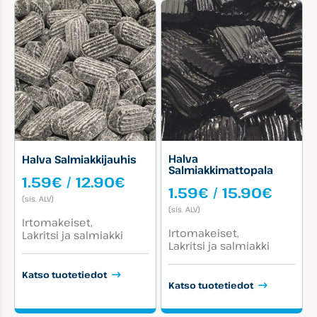
Halva
Halva Salmiakkijauhis
Salmiakkimattopala
Hintaluokka:
1.59
€
/
12.90
€
Hinta
1.59
€
/
15.90
€
1.59€
(sis. ALV)
1.59€
-
(sis. ALV)
-
Tuotekategoriat:
12.90€
Irtomakeiset
Tuotekategoriat:
15.90
Irtomakeiset
Lakritsi ja salmiakki
Lakritsi ja salmiakki
Katso tuotetiedot
Katso tuotetiedot