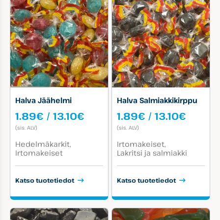
Halva Jäähelmi
Halva Salmiakkikirppu
Hintaluokka:
Hintal
1.89
€
/
13.10
€
1.89
€
/
13.10
€
1.89€
1.89€
(sis. ALV)
(sis. ALV)
-
-
Tuotekategoriat:
Tuotekategoriat:
13.10€
13.10€
Hedelmäkarkit
Irtomakeiset
Irtomakeiset
Lakritsi ja salmiakki
Katso tuotetiedot
Katso tuotetiedot