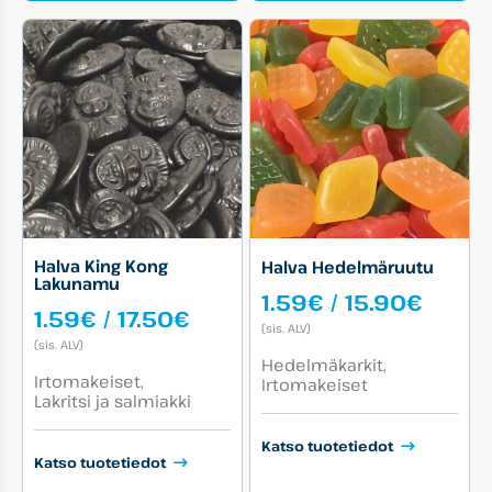
Halva King Kong
Halva Hedelmäruutu
Lakunamu
Hinta
1.59
€
/
15.90
€
Hintaluokka:
1.59
€
/
17.50
€
1.59€
(sis. ALV)
1.59€
-
(sis. ALV)
-
Tuotekategoriat:
15.90
Hedelmäkarkit
Tuotekategoriat:
17.50€
Irtomakeiset
Irtomakeiset
Lakritsi ja salmiakki
Katso tuotetiedot
Katso tuotetiedot