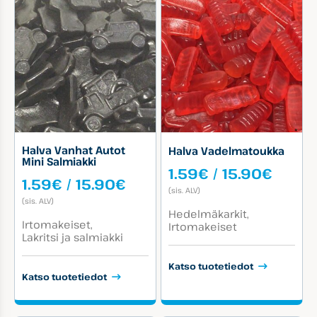
Halva Vanhat Autot
Halva Vadelmatoukka
Mini Salmiakki
Hinta
1.59
€
/
15.90
€
Hintaluokka:
1.59
€
/
15.90
€
1.59€
(sis. ALV)
1.59€
-
(sis. ALV)
-
Tuotekategoriat:
15.90
Hedelmäkarkit
Tuotekategoriat:
15.90€
Irtomakeiset
Irtomakeiset
Lakritsi ja salmiakki
Katso tuotetiedot
Katso tuotetiedot