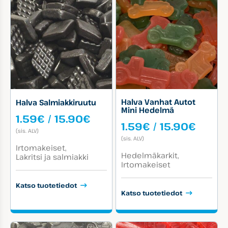
Halva Vanhat Autot
Halva Salmiakkiruutu
Mini Hedelmä
Hintaluokka:
1.59
€
/
15.90
€
Hinta
1.59
€
/
15.90
€
1.59€
(sis. ALV)
1.59€
-
(sis. ALV)
-
Tuotekategoriat:
15.90€
Irtomakeiset
Tuotekategoriat:
15.90
Hedelmäkarkit
Lakritsi ja salmiakki
Irtomakeiset
Katso tuotetiedot
Katso tuotetiedot