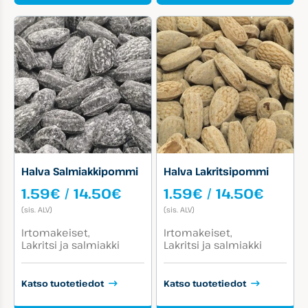
Halva Salmiakkipommi
Halva Lakritsipommi
Hintaluokka:
Hinta
1.59
€
/
14.50
€
1.59
€
/
14.50
€
1.59€
1.59€
(sis. ALV)
(sis. ALV)
-
-
Tuotekategoriat:
Tuotekategoriat:
14.50€
14.50
Irtomakeiset
Irtomakeiset
Lakritsi ja salmiakki
Lakritsi ja salmiakki
Katso tuotetiedot
Katso tuotetiedot