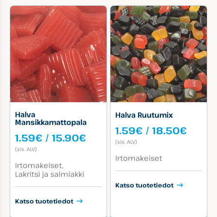
Halva
Halva Ruutumix
Mansikkamattopala
Hinta
1.59
€
/
18.50
€
Hintaluokka:
1.59
€
/
15.90
€
1.59€
(sis. ALV)
1.59€
-
(sis. ALV)
-
Tuotekategoriat:
18.50
Irtomakeiset
Tuotekategoriat:
15.90€
Irtomakeiset
Lakritsi ja salmiakki
Katso tuotetiedot
Katso tuotetiedot