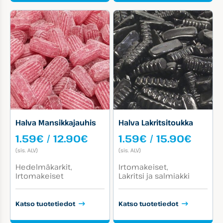
Halva Mansikkajauhis
Halva Lakritsitoukka
Hintaluokka:
Hinta
1.59
€
/
12.90
€
1.59
€
/
15.90
€
1.59€
1.59€
(sis. ALV)
(sis. ALV)
-
-
Tuotekategoriat:
Tuotekategoriat:
12.90€
15.90
Hedelmäkarkit
Irtomakeiset
Irtomakeiset
Lakritsi ja salmiakki
Katso tuotetiedot
Katso tuotetiedot