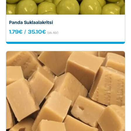
Panda Suklaalakritsi
Hintaluokka:
1.79
€
/
35.10
€
(sis. ALV)
1.79€
-
35.10€