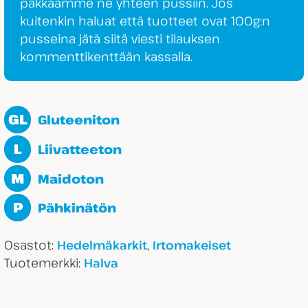
pakkaamme ne yhteen pussiin. Jos
kuitenkin haluat että tuotteet ovat 100g:n
pusseina jätä siitä viesti tilauksen
kommenttikenttään kassalla.
GL
Gluteeniton
L
Liivatteeton
M
Maidoton
P
Pähkinätön
Osastot:
,
Hedelmäkarkit
Irtomakeiset
Tuotemerkki:
Halva