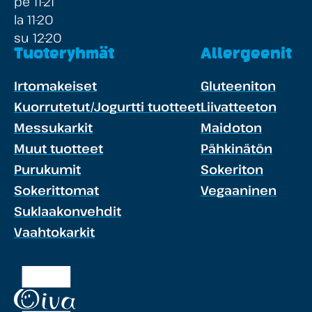
pe 11-21
la 11-20
su 12-20
Tuoteryhmät
Allergeenit
Irtomakeiset
Gluteeniton
Kuorrutetut/Jogurtti tuotteet
Liivatteeton
Messukarkit
Maidoton
Muut tuotteet
Pähkinätön
Purukumit
Sokeriton
Sokerittomat
Vegaaninen
Suklaakonvehdit
Vaahtokarkit