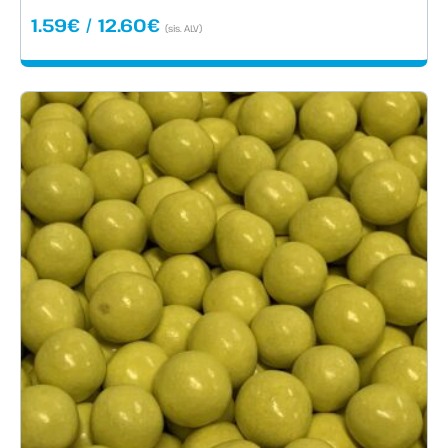
Hintaluokka:
1.59
€
/
12.60
€
(sis. ALV)
1.59€
-
12.60€