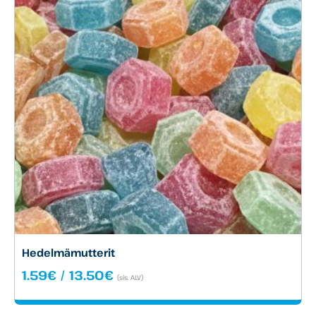
Hedelmämutterit
Hintaluokka:
1.59
€
/
13.50
€
(sis. ALV)
1.59€
-
13.50€