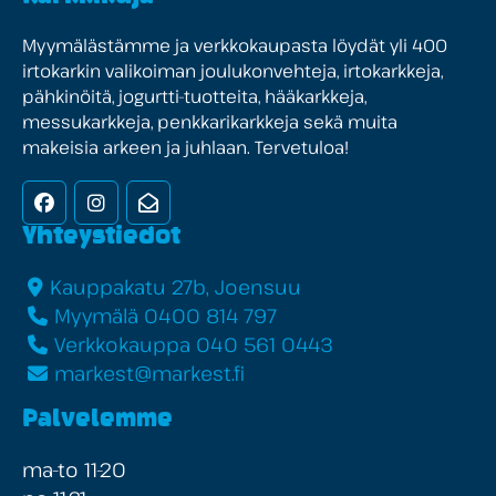
Myymälästämme ja verkkokaupasta löydät yli 400
irtokarkin valikoiman joulukonvehteja, irtokarkkeja,
pähkinöitä, jogurtti-tuotteita, hääkarkkeja,
messukarkkeja, penkkarikarkkeja sekä muita
makeisia arkeen ja juhlaan. Tervetuloa!
Facebook
Instagram
Uutiskirje
Yhteystiedot
Kauppakatu 27b, Joensuu
Myymälä 0400 814 797
Verkkokauppa 040 561 0443
markest@markest.fi
Palvelemme
ma-to 11-20