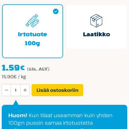
15.90€
Irtotuote
Laatikko
100g
1.59
€
(sis. ALV)
15.90€ / kg
Halva
Lisää ostoskoriin
Vanhat
Autot
Mini
Huom!
Kun tilaat useamman kuin yhden
Hedelmä
100g:n pussin samaa irtotuotetta
määrä