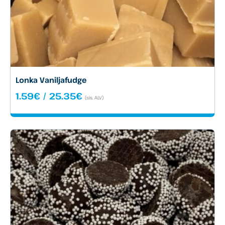
Lonka Vaniljafudge
Hintaluokka:
1.59
€
/
25.35
€
(sis. ALV)
1.59€
-
25.35€