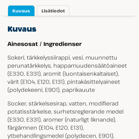
Kuvaus
Lisätiedot
Kuvaus
Ainesosat / Ingredienser
Sokeri, tärkkelyssiirappi, vesi, muunnettu
perunatärkkelys, happamuudensäätöaineet
(E330, E331), aromit (luontaisenkaltaiset),
värit (E104, E120, E131), pintakäsittelyaineet
(polydekeeni, E901), paprikauute
Socker, stärkelsesirap, vatten, modifierad
potatisstärkelse, surhetsreglerande medel
(E330, E331), aromer (naturligt liknande),
färgämnen (E104, E120, E131),
ytbehandlingsmedel (polydecen, E901),