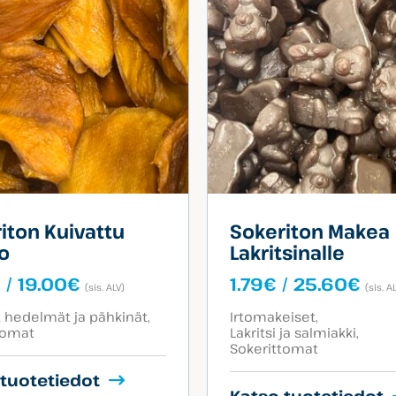
iton Kuivattu
Sokeriton Makea
o
Lakritsinalle
Hintaluokka:
Hin
€
/
19.00
€
1.79
€
/
25.60
€
(sis. ALV)
(sis. A
2.50€
1.7
egoriat:
Tuotekategoriat:
-
-
t hedelmät ja pähkinät
Irtomakeiset
tomat
Lakritsi ja salmiakki
19.00€
25.
Sokerittomat
 tuotetiedot