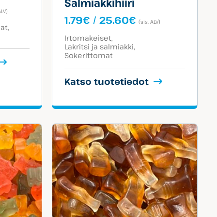
Salmiakkihiiri
taluokka:
ALV)
9€
Hintaluokka:
1.79
€
/
25.60
€
(sis. ALV)
at
1.79€
Tuotekategoriat:
.90€
-
Irtomakeiset
Lakritsi ja salmiakki
25.60€
Sokerittomat
Katso tuotetiedot