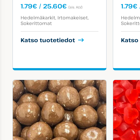
Hintaluokka:
1.79
€
/
25.60
€
1.79
€
(sis. ALV)
1.79€
Tuotekategoriat:
Tuotekat
-
Hedelmäkarkit
Irtomakeiset
Hedelmä
Sokerittomat
Sokerit
25.60€
Katso tuotetiedot
Katso