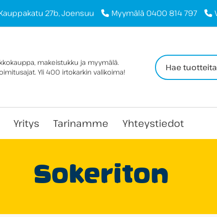
Kauppakatu 27b, Joensuu
Myymälä 0400 814 797
Haku:
rkkokauppa, makeistukku ja myymälä.
imitusajat. Yli 400 irtokarkin valikoima!
Yritys
Tarinamme
Yhteystiedot
Sokeriton