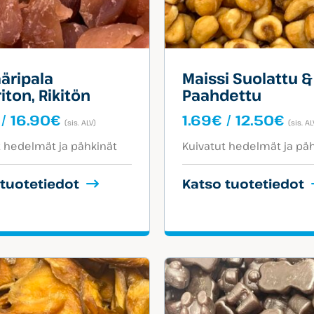
ääripala
Maissi Suolattu &
iton, Rikitön
Paahdettu
Hintaluokka:
Hin
/
16.90
€
1.69
€
/
12.50
€
(sis. ALV)
(sis. AL
1.90€
1.6
egoriat:
Tuotekategoriat:
-
-
t hedelmät ja pähkinät
Kuivatut hedelmät ja pä
16.90€
12.
 tuotetiedot
Katso tuotetiedot