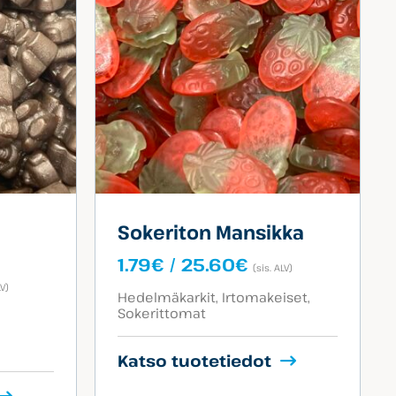
Sokeriton Mansikka
Hintaluokka:
1.79
€
/
25.60
€
(sis. ALV)
1.79€
taluokka:
LV)
Tuotekategoriat:
-
Hedelmäkarkit
Irtomakeiset
9€
Sokerittomat
25.60€
60€
Katso tuotetiedot