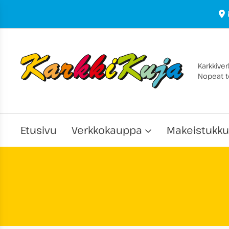
Karkkive
Nopeat to
Etusivu
Verkkokauppa
Makeistukku