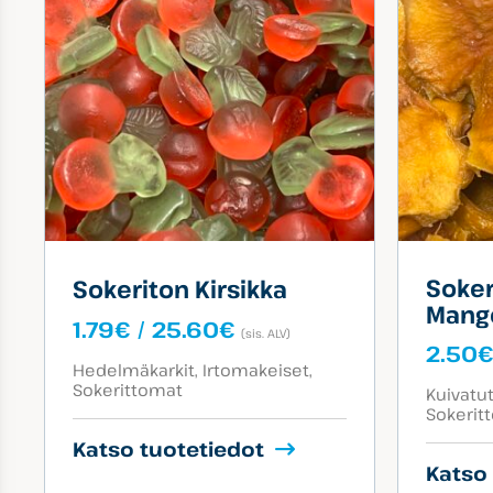
Soker
Sokeriton Kirsikka
Mang
Hintaluokka:
1.79
€
/
25.60
€
(sis. ALV)
1.79€
2.50
Tuotekategoriat:
-
Hedelmäkarkit
Irtomakeiset
Sokerittomat
Tuotekat
25.60€
Kuivatu
Sokerit
Katso tuotetiedot
Katso