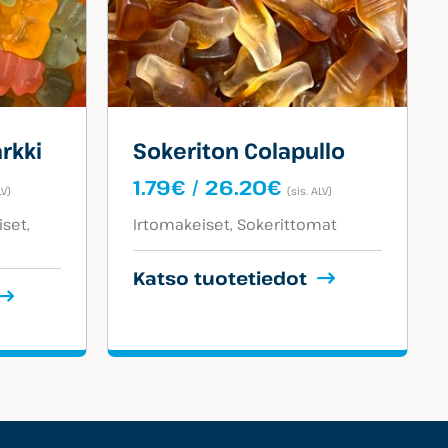
rkki
Sokeriton Colapullo
taluokka:
Hintaluokka:
1.79
€
/
26.20
€
LV)
(sis. ALV)
9€
1.79€
Tuotekategoriat:
-
iset
Irtomakeiset
Sokerittomat
20€
26.20€
Katso tuotetiedot