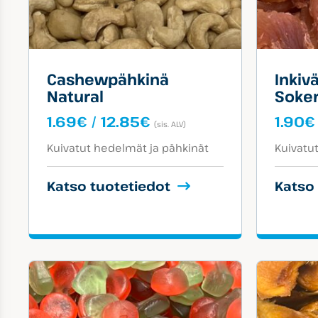
Cashewpähkinä
Inkiv
Natural
Soker
Hintaluokka:
1.69
€
/
12.85
€
1.90
€
(sis. ALV)
1.69€
Tuotekategoriat:
Tuotekat
-
Kuivatut hedelmät ja pähkinät
Kuivatu
12.85€
Katso tuotetiedot
Katso