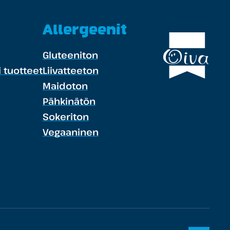
Allergeenit
Gluteeniton
 tuotteet
Liivatteeton
Maidoton
Pähkinätön
Sokeriton
Vegaaninen