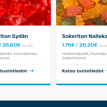
iton Sydän
Sokeriton Nalleka
Hintaluokka:
Hin
/
25.60
€
1.79
€
/
26.20
€
(sis. ALV)
(sis. A
1.79€
1.7
egoriat:
Tuotekategoriat:
-
-
karkit
Irtomakeiset
Hedelmäkarkit
Irtomake
tomat
Sokerittomat
25.60€
26.
 tuotetiedot
Katso tuotetiedot