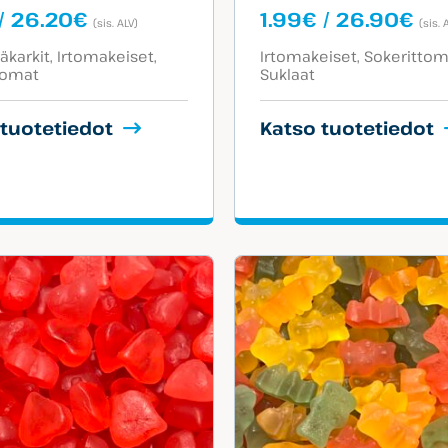
Hintaluokka:
Hin
/
26.20
€
1.99
€
/
26.90
€
(sis. ALV)
(sis. 
1.79€
1.9
egoriat:
Tuotekategoriat:
-
-
karkit
Irtomakeiset
Irtomakeiset
Sokerittom
tomat
Suklaat
26.20€
26
 tuotetiedot
Katso tuotetiedot