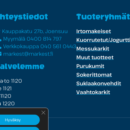
hteystiedot
Tuoteryhmät
Kauppakatu 27b, Joensuu
Irtomakeiset
Myymälä 0400 814 797
Kuorrutetut/Jogurtti
Verkkokauppa 040 561 0443
Messukarkit
markest@markest.fi
Muut tuotteet
Purukumit
alvelemme
Sokerittomat
-to 11-20
Suklaakonvehdit
 11-21
Vaahtokarkit
 11-20
 12-20
Sulje evästebanneri
Hyväksy