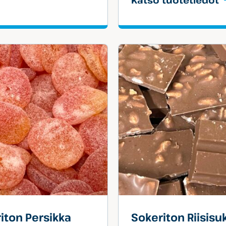
Katso tuotetiedot
iton Persikka
Sokeriton Riisisu