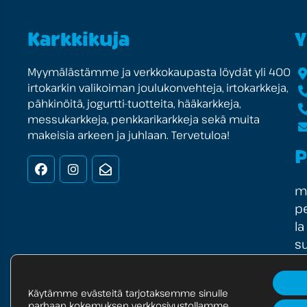
Karkkikuja
Y
Myymälästämme ja verkkokaupasta löydät yli 400
irtokarkin valikoiman joulukonvehteja, irtokarkkeja,
pähkinöitä, jogurtti-tuotteita, hääkarkkeja,
messukarkkeja, penkkarikarkkeja sekä muita
makeisia arkeen ja juhlaan. Tervetuloa!
P
Facebook
Instagram
Uutiskirje
ma
pe
la
su
Käytämme evästeitä tarjotaksemme sinulle
parhaan kokemuksen verkkosivustollamme.