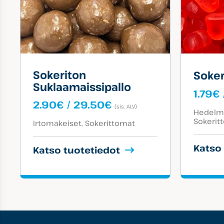
Sokeriton
Soker
Suklaamaissipallo
1.79
€
Hintaluokka:
2.90
€
/
29.50
€
(sis. ALV)
Tuotekat
Hedelmä
2.90€
Tuotekategoriat:
Sokerit
-
Irtomakeiset
Sokerittomat
29.50€
Katso
Katso tuotetiedot