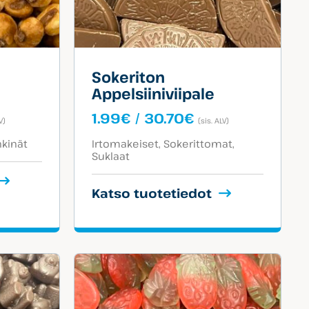
Sokeriton
Appelsiiniviipale
taluokka:
Hintaluokka:
1.99
€
/
30.70
€
V)
(sis. ALV)
9€
1.99€
Tuotekategoriat:
-
hkinät
Irtomakeiset
Sokerittomat
Suklaat
50€
30.70€
Katso tuotetiedot