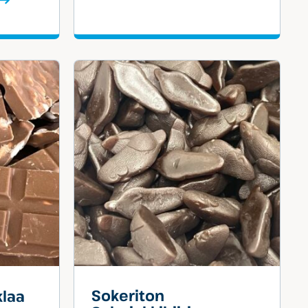
Sokeriton
klaa