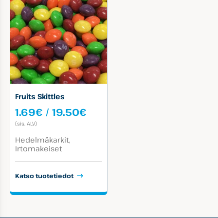
Fruits Skittles
Hintaluokka:
1.69
€
/
19.50
€
1.69€
(sis. ALV)
-
Tuotekategoriat:
19.50€
Hedelmäkarkit
Irtomakeiset
Katso tuotetiedot