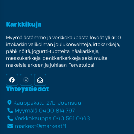
Karkkikuja
Myymälästämme ja verkkokaupasta löydät yli 400
irtokarkin valikoiman joulukonvehteja, irtokarkkeja,
pähkinöitä, jogurtti-tuotteita, hääkarkkeja,
messukarkkeja, penkkarikarkkeja sekä muita
makeisia arkeen ja juhlaan. Tervetuloa!
Facebook
Instagram
Uutiskirje
Yhteystiedot
Kauppakatu 27b, Joensuu
Myymälä 0400 814 797
Verkkokauppa 040 561 0443
markest@markest.fi