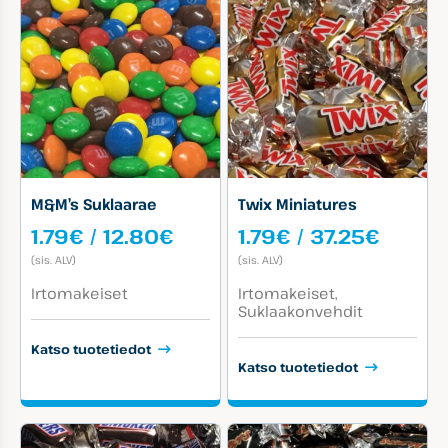
M&M’s Suklaarae
Twix Miniatures
Hintaluokka:
Hintal
1.79
€
/
12.80
€
1.79
€
/
37.25
€
1.79€
1.79€
(sis. ALV)
(sis. ALV)
-
-
Tuotekategoriat:
Tuotekategoriat:
12.80€
37.25
Irtomakeiset
Irtomakeiset
Suklaakonvehdit
Katso tuotetiedot
Katso tuotetiedot