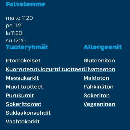
Palvelemme
ma-to 11-20
pe 11-21
la 11-20
su 12-20
Tuoteryhmät
Allergeenit
Irtomakeiset
Gluteeniton
Kuorrutetut/Jogurtti tuotteet
Liivatteeton
Messukarkit
Maidoton
Muut tuotteet
Pähkinätön
Purukumit
Sokeriton
Sokerittomat
Vegaaninen
Suklaakonvehdit
Vaahtokarkit