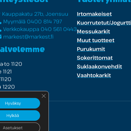
Kauppakatu 27b, Joensuu
Irtomakeiset
Myymälä 0400 814 797
Kuorrutetut/Jogurtti
Verkkokauppa 040 561 0443
Messukarkit
markest@markest.fi
Muut tuotteet
Purukumit
alvelemme
Sokerittomat
-to 11-20
Suklaakonvehdit
 11-21
Vaahtokarkit
 11-20
 12-20
Sulje evästebanneri
Hyväksy
Hylkää
te
Asetukset