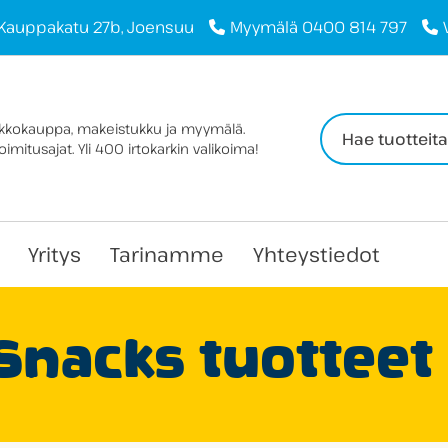
Kauppakatu 27b, Joensuu
Myymälä 0400 814 797
Haku:
rkkokauppa, makeistukku ja myymälä.
imitusajat. Yli 400 irtokarkin valikoima!
Yritys
Tarinamme
Yhteystiedot
Snacks tuotteet