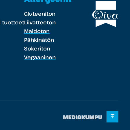
Gluteeniton
 tuotteet
Liivatteeton
Maidoton
Pähkinätön
Sokeriton
Vegaaninen