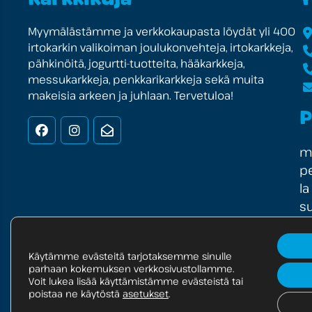
Myymälästämme ja verkkokaupasta löydät yli 400
irtokarkin valikoiman joulukonvehteja, irtokarkkeja,
pähkinöitä, jogurtti-tuotteita, hääkarkkeja,
messukarkkeja, penkkarikarkkeja sekä muita
makeisia arkeen ja juhlaan. Tervetuloa!
P
Facebook
Instagram
Uutiskirje
ma
pe
la
su
Käytämme evästeitä tarjotaksemme sinulle
parhaan kokemuksen verkkosivustollamme.
© Copyright 2025 Markest Oy
Tietosuojaselos
Voit lukea lisää käyttämistämme evästeistä tai
poistaa ne käytöstä
asetukset
.