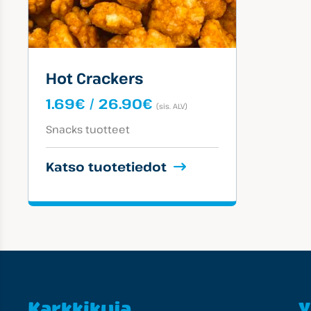
Hot Crackers
Hintaluokka:
1.69
€
/
26.90
€
(sis. ALV)
1.69€
Tuotekategoriat:
-
Snacks tuotteet
26.90€
Katso tuotetiedot
Karkkikuja
Y