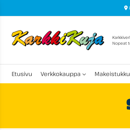
Karkkive
Nopeat to
Etusivu
Verkkokauppa
Makeistukku