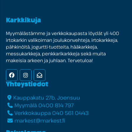
Karkkikuja
Myymälästämme ja verkkokaupasta löydät yli 400
irtokarkin valikoiman joulukonvehteja, irtokarkkeja,
pähkinöitä, jogurtti-tuotteita, hääkarkkeja,
messukarkkeja, penkkarikarkkeja sekä muita
makeisia arkeen ja juhlaan. Tervetuloa!
Facebook
Instagram
Uutiskirje
Yhteystiedot
Kauppakatu 27b, Joensuu
Myymälä 0400 814 797
Verkkokauppa 040 561 0443
markest@markest.fi