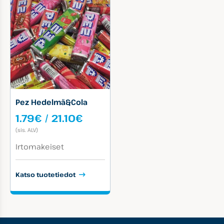
Pez Hedelmä&Cola
Hintaluokka:
1.79
€
/
21.10
€
1.79€
(sis. ALV)
-
Tuotekategoriat:
21.10€
Irtomakeiset
Katso tuotetiedot