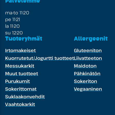
Palvelemme
ma-to 11-20
pe 11-21
la 11-20
su 12-20
Tuoteryhmät
Allergeenit
Irtomakeiset
Gluteeniton
Kuorrutetut/Jogurtti tuotteet
Liivatteeton
Messukarkit
Maidoton
Muut tuotteet
Pähkinätön
Purukumit
Sokeriton
Sokerittomat
Vegaaninen
Suklaakonvehdit
Vaahtokarkit