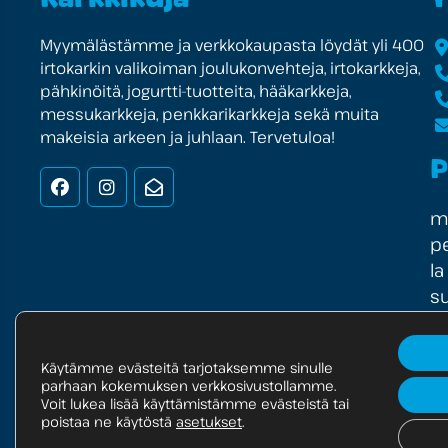
Myymälästämme ja verkkokaupasta löydät yli 400
irtokarkin valikoiman joulukonvehteja, irtokarkkeja,
pähkinöitä, jogurtti-tuotteita, hääkarkkeja,
messukarkkeja, penkkarikarkkeja sekä muita
makeisia arkeen ja juhlaan. Tervetuloa!
P
Facebook
Instagram
Uutiskirje
ma
pe
la
su
Käytämme evästeitä tarjotaksemme sinulle
parhaan kokemuksen verkkosivustollamme.
© Copyright 2025 Markest Oy
Tietosuojaselos
Voit lukea lisää käyttämistämme evästeistä tai
poistaa ne käytöstä
asetukset
.