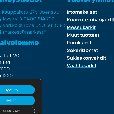
Kauppakatu 27b, Joensuu
Irtomakeiset
Myymälä 0400 814 797
Kuorrutetut/Jogurtti
Verkkokauppa 040 561 0443
Messukarkit
markest@markest.fi
Muut tuotteet
Purukumit
alvelemme
Sokerittomat
-to 11-20
Suklaakonvehdit
 11-21
Vaahtokarkit
 11-20
 12-20
Sulje evästebanneri
Hyväksy
Hylkää
te
Asetukset