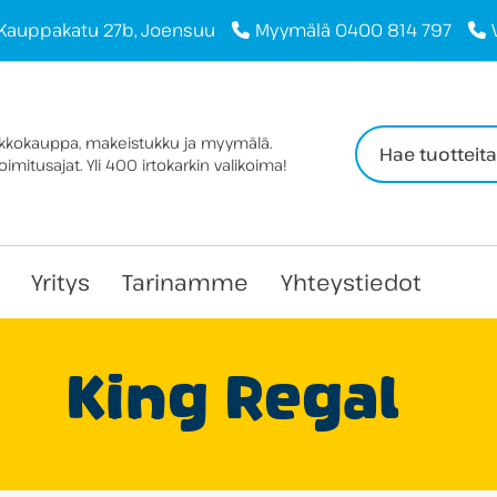
Kauppakatu 27b, Joensuu
Myymälä 0400 814 797
Haku:
rkkokauppa, makeistukku ja myymälä.
imitusajat. Yli 400 irtokarkin valikoima!
Yritys
Tarinamme
Yhteystiedot
King Regal