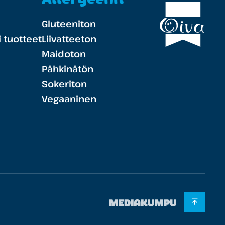
Gluteeniton
 tuotteet
Liivatteeton
Maidoton
Pähkinätön
Sokeriton
Vegaaninen