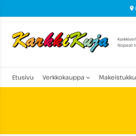
Karkkive
Nopeat to
Etusivu
Verkkokauppa
Makeistukku