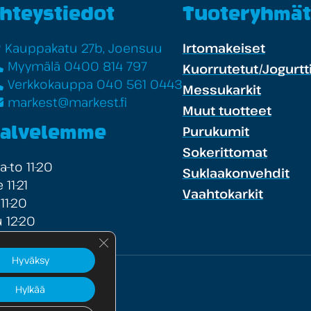
hteystiedot
Tuoteryhmät
Kauppakatu 27b, Joensuu
Irtomakeiset
Myymälä 0400 814 797
Kuorrutetut/Jogurtti
Verkkokauppa 040 561 0443
Messukarkit
markest@markest.fi
Muut tuotteet
Purukumit
alvelemme
Sokerittomat
-to 11-20
Suklaakonvehdit
 11-21
Vaahtokarkit
 11-20
 12-20
Sulje evästebanneri
Hyväksy
Hylkää
te