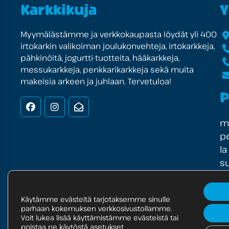
Karkkikuja
Y
Myymälästämme ja verkkokaupasta löydät yli 400
irtokarkin valikoiman joulukonvehteja, irtokarkkeja,
pähkinöitä, jogurtti-tuotteita, hääkarkkeja,
messukarkkeja, penkkarikarkkeja sekä muita
makeisia arkeen ja juhlaan. Tervetuloa!
P
Facebook
Instagram
Uutiskirje
ma
pe
la
su
Käytämme evästeitä tarjotaksemme sinulle
parhaan kokemuksen verkkosivustollamme.
© Copyright 2025 Markest Oy
Tietosuojaselos
Voit lukea lisää käyttämistämme evästeistä tai
poistaa ne käytöstä
asetukset
.