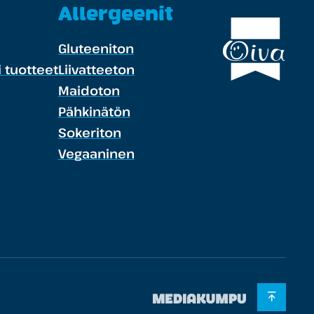
Allergeenit
Gluteeniton
 tuotteet
Liivatteeton
Maidoton
Pähkinätön
Sokeriton
Vegaaninen