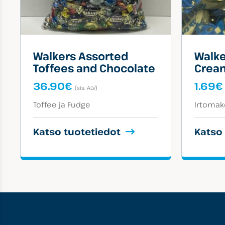
Walkers Assorted
Walke
Toffees and Chocolate
Cream
36.90
€
1.69
€
(sis. ALV)
Tuotekategoriat:
Tuotekat
Toffee ja Fudge
Irtomak
Katso tuotetiedot
Katso