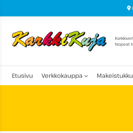
Karkkive
Nopeat to
Etusivu
Verkkokauppa
Makeistukku