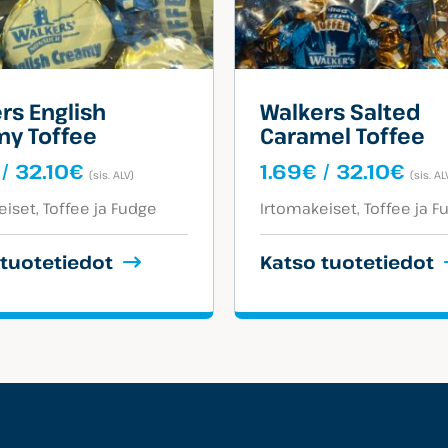
rs English
Walkers Salted
y Toffee
Caramel Toffee
Hintaluokka:
Hin
/
32.10
€
1.69
€
/
32.10
€
(sis. ALV)
(sis. AL
1.69€
1.6
egoriat:
Tuotekategoriat:
-
-
eiset
Toffee ja Fudge
Irtomakeiset
Toffee ja F
32.10€
32.
 tuotetiedot
Katso tuotetiedot