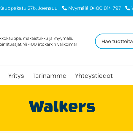
Kauppakatu 27b, Joensuu
Myymälä 0400 814 797
Haku:
rkkokauppa, makeistukku ja myymälä.
imitusajat. Yli 400 irtokarkin valikoima!
Yritys
Tarinamme
Yhteystiedot
Walkers