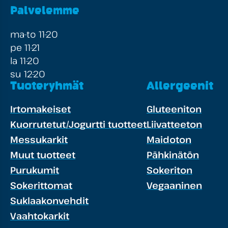
Palvelemme
ma-to 11-20
pe 11-21
la 11-20
su 12-20
Tuoteryhmät
Allergeenit
Irtomakeiset
Gluteeniton
Kuorrutetut/Jogurtti tuotteet
Liivatteeton
Messukarkit
Maidoton
Muut tuotteet
Pähkinätön
Purukumit
Sokeriton
Sokerittomat
Vegaaninen
Suklaakonvehdit
Vaahtokarkit