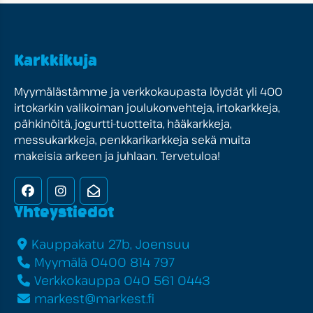
Karkkikuja
Myymälästämme ja verkkokaupasta löydät yli 400
irtokarkin valikoiman joulukonvehteja, irtokarkkeja,
pähkinöitä, jogurtti-tuotteita, hääkarkkeja,
messukarkkeja, penkkarikarkkeja sekä muita
makeisia arkeen ja juhlaan. Tervetuloa!
Facebook
Instagram
Uutiskirje
Yhteystiedot
Kauppakatu 27b, Joensuu
Myymälä 0400 814 797
Verkkokauppa 040 561 0443
markest@markest.fi