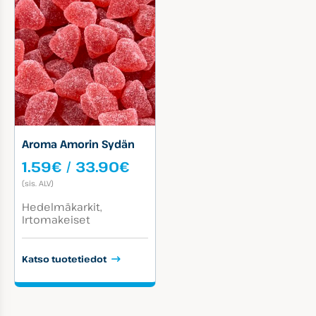
Aroma Amorin Sydän
Hintaluokka:
1.59
€
/
33.90
€
1.59€
(sis. ALV)
-
Tuotekategoriat:
33.90€
Hedelmäkarkit
Irtomakeiset
Katso tuotetiedot