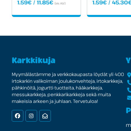
Hintaluokka:
1.59
€
/
11.85
€
1.59
€
/
45.30
(sis. ALV)
1.59€
-
11.85€
Karkkikuja
Y
Myymälästämme ja verkkokaupasta löydät yli 400
irtokarkin valikoiman joulukonvehteja, irtokarkkeja,
pähkinöitä, jogurtti-tuotteita, hääkarkkeja,
messukarkkeja, penkkarikarkkeja sekä muita
makeisia arkeen ja juhlaan. Tervetuloa!
P
Facebook
Instagram
Uutiskirje
ma