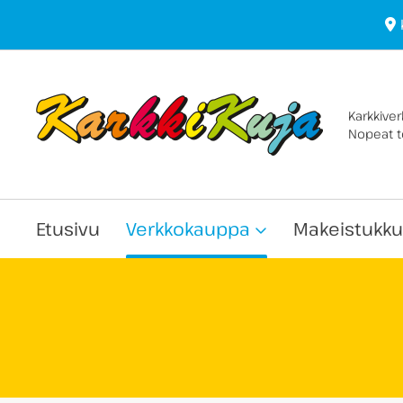
Karkkive
Nopeat to
Etusivu
Verkkokauppa
Makeistukku