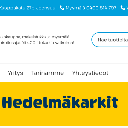
Kauppakatu 27b, Joensuu
Myymälä 0400 814 797
Haku:
rkkokauppa, makeistukku ja myymälä.
imitusajat. Yli 400 irtokarkin valikoima!
Yritys
Tarinamme
Yhteystiedot
Hedelmäkarkit