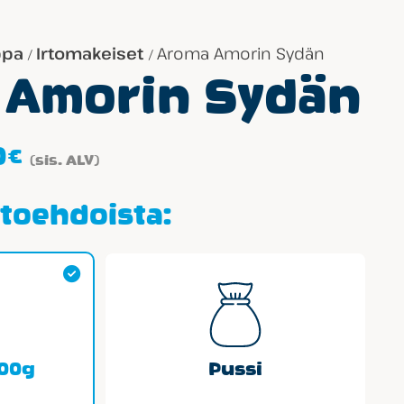
ppa
Irtomakeiset
Aroma Amorin Sydän
/
/
 Amorin Sydän
Hintaluokka:
0
€
(sis. ALV)
1.59€
-
htoehdoista:
33.90€
100g
Pussi