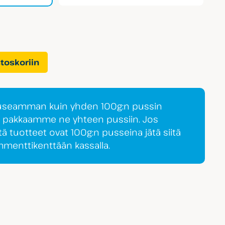
stoskoriin
 useamman kuin yhden 100g:n pussin
a pakkaamme ne yhteen pussiin. Jos
tä tuotteet ovat 100g:n pusseina jätä siitä
ommenttikenttään kassalla.