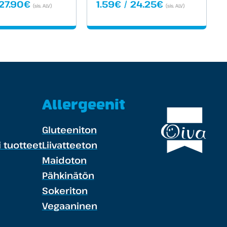
Hintaluokka:
Hintaluokka:
27.90
€
1.59
€
/
24.25
€
(sis. ALV)
(sis. ALV)
1.79€
1.59€
-
-
27.90€
24.25€
Allergeenit
Gluteeniton
 tuotteet
Liivatteeton
Maidoton
Pähkinätön
Sokeriton
Vegaaninen