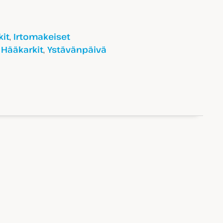
,
it
Irtomakeiset
e
,
Hääkarkit
Ystävänpäivä