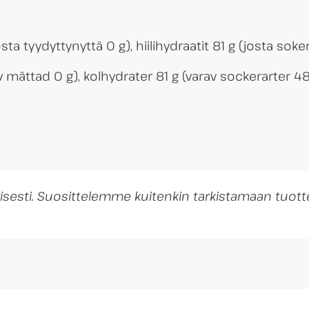
ta tyydyttynyttä 0 g), hiilihydraatit 81 g (josta sokere
v mättad 0 g), kolhydrater 81 g (varav sockerarter 48 g
ivisesti. Suosittelemme kuitenkin tarkistamaan tu