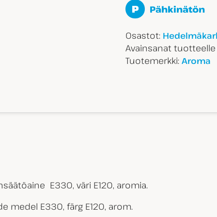
P
Pähkinätön
Osastot:
Hedelmäkark
Avainsanat tuotteell
Tuotemerkki:
Aroma
ensäätöaine E330, väri E120, aromia.
nde medel E330, färg E120, arom.