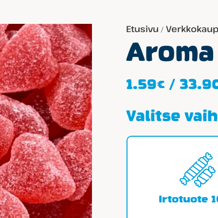
Etusivu
Verkkokau
/
Aroma
1.59
€
/
33.9
Valitse vai
Irtotuote 