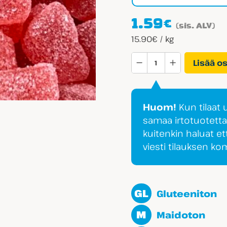
1.59
€
(sis. ALV)
15.90€ / kg
Aroma
Lisää o
Amorin
Sydän
määrä
Huom!
Kun tilaat
samaa irtotuotett
kuitenkin haluat et
viesti tilauksen k
GL
Gluteeniton
M
Maidoton