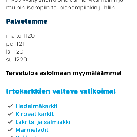
muihin isompiin tai pienempiinkin juhliin.
Palvelemme
ma-to 11-20
pe 11-21
la 11-20
su 12-20
Tervetuloa asioimaan myymäläämme!
Irtokarkkien valtava valikoima!
Hedelmäkarkit
Kirpeät karkit
Lakritsi ja salmiakki
Marmeladit