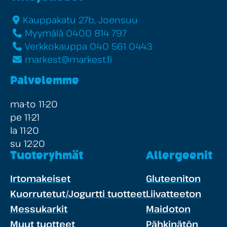
Kauppakatu 27b, Joensuu
Myymälä 0400 814 797
Verkkokauppa 040 561 0443
markest@markest.fi
Palvelemme
ma-to 11-20
pe 11-21
la 11-20
su 12-20
Tuoteryhmät
Allergeenit
Irtomakeiset
Gluteeniton
Kuorrutetut/Jogurtti tuotteet
Liivatteeton
Messukarkit
Maidoton
Muut tuotteet
Pähkinätön