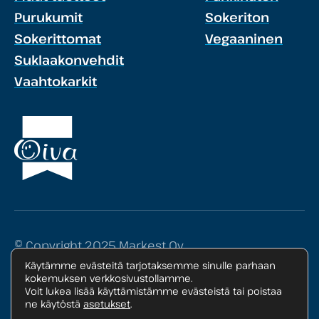
Purukumit
Sokeriton
Sokerittomat
Vegaaninen
Suklaakonvehdit
Vaahtokarkit
© Copyright 2025 Markest Oy
Käytämme evästeitä tarjotaksemme sinulle parhaan
Tietosuojaseloste
kokemuksen verkkosivustollamme.
Voit lukea lisää käyttämistämme evästeistä tai poistaa
ne käytöstä
asetukset
.