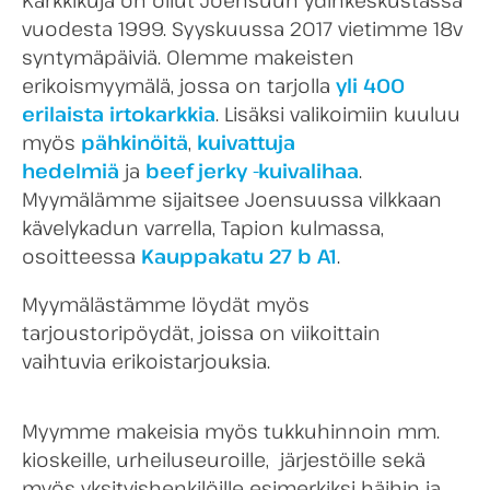
Karkkikuja on ollut Joensuun ydinkeskustassa
vuodesta 1999. Syyskuussa 2017 vietimme 18v
syntymäpäiviä. Olemme makeisten
erikoismyymälä, jossa on tarjolla
yli 400
erilaista irtokarkkia
. Lisäksi valikoimiin kuuluu
myös
pähkinöitä
,
kuivattuja
hedelmiä
ja
beef jerky -kuivalihaa
.
Myymälämme sijaitsee Joensuussa vilkkaan
kävelykadun varrella, Tapion kulmassa,
osoitteessa
Kauppakatu 27 b A1
.
Myymälästämme löydät myös
tarjoustoripöydät, joissa on viikoittain
vaihtuvia erikoistarjouksia.
Myymme makeisia myös tukkuhinnoin mm.
kioskeille, urheiluseuroille, järjestöille sekä
myös yksityishenkilöille esimerkiksi häihin ja