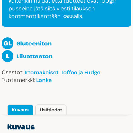
kuitenkin haluat että tuotteet ovat 100g:n
pusseina jätä siitä viesti tilauksen
kommenttikenttään kassalla.
GL
Gluteeniton
L
Liivatteeton
Osastot:
,
Irtomakeiset
Toffee ja Fudge
Tuotemerkki:
Lonka
Kuvaus
Lisätiedot
Kuvaus