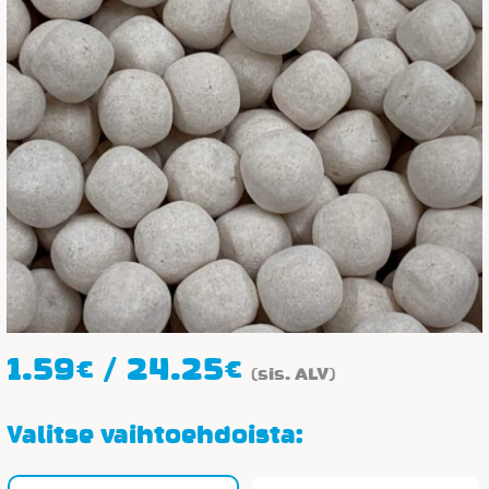
Hintaluokka:
1.59
€
/
24.25
€
(sis. ALV)
1.59€
-
Valitse vaihtoehdoista:
24.25€