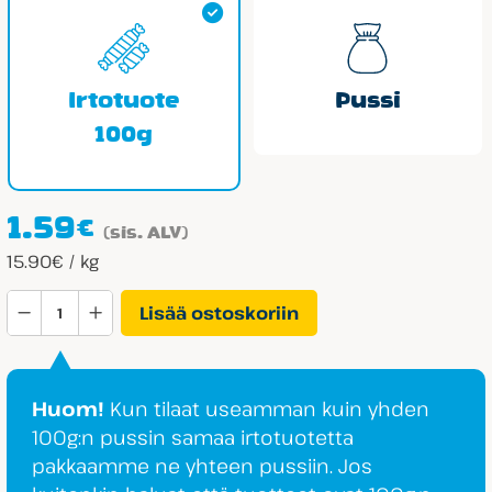
Irtotuote
Pussi
100g
1.59
€
(sis. ALV)
15.90€ / kg
Lonka
Lisää ostoskoriin
Toffeelumipallo
määrä
Huom!
Kun tilaat useamman kuin yhden
100g:n pussin samaa irtotuotetta
pakkaamme ne yhteen pussiin. Jos