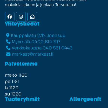
makeisia arkeen ja juhlaan. Tervetuloa!
Facebook
Instagram
Uutiskirje
Yhteystiedot
Kauppakatu 27b, Joensuu
Myymälä 0400 814 797
Verkkokauppa 040 561 0443
markest@markest.fi
Palvelemme
ma-to 11-20
pe 11-21
la 11-20
su 12-20
Tuoteryhmät
Allergeenit