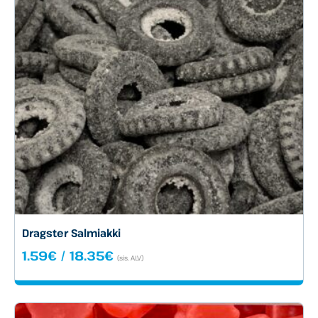
Dragster Salmiakki
Hintaluokka:
1.59
€
/
18.35
€
(sis. ALV)
1.59€
-
18.35€