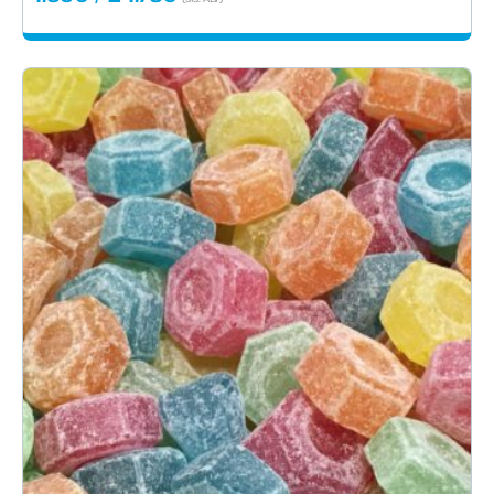
1.59€
-
24.75€