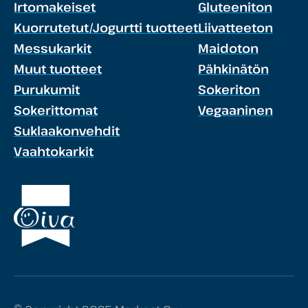
Irtomakeiset
Gluteeniton
Kuorrutetut/Jogurtti tuotteet
Liivatteeton
Messukarkit
Maidoton
Muut tuotteet
Pähkinätön
Purukumit
Sokeriton
Sokerittomat
Vegaaninen
Suklaakonvehdit
Vaahtokarkit