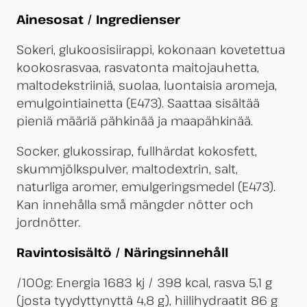
Ainesosat / Ingredienser
Sokeri, glukoosisiirappi, kokonaan kovetettua
kookosrasvaa, rasvatonta maitojauhetta,
maltodekstriiniä, suolaa, luontaisia aromeja,
emulgointiainetta (E473). Saattaa sisältää
pieniä määriä pähkinää ja maapähkinää.
Socker, glukossirap, fullhärdat kokosfett,
skummjölkspulver, maltodextrin, salt,
naturliga aromer, emulgeringsmedel (E473).
Kan innehålla små mängder nötter och
jordnötter.
Ravintosisältö / Näringsinnehåll
/100g: Energia 1683 kj / 398 kcal, rasva 5,1 g
(josta tyydyttynyttä 4,8 g), hiilihydraatit 86 g