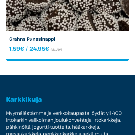
Grahns Punssinappi
Hintaluokka:
1.59
€
/
24.95
€
(sis. ALV)
1.59€
-
24.95€
Karkkikuja
Myymälästämme ja verkkokaupasta löydät yli 400
irtokarkin valikoiman joulukonvehteja, irtokarkkeja,
pähkinöitä, jogurtti-tuotteita, hääkarkkeja,
messukarkkeja, penkkarikarkkeja sekä muita