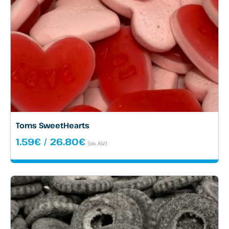
Toms SweetHearts
Hintaluokka:
1.59
€
/
26.80
€
(sis. ALV)
1.59€
-
26.80€