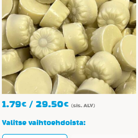
Hintaluokka:
1.79
€
/
29.50
€
(sis. ALV)
1.79€
-
Valitse vaihtoehdoista:
29.50€