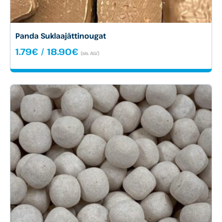
Panda Suklaajättinougat
Hintaluokka:
1.79
€
/
18.90
€
(sis. ALV)
1.79€
-
18.90€