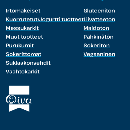
Irtomakeiset
Gluteeniton
Kuorrutetut/Jogurtti tuotteet
Liivatteeton
Messukarkit
Maidoton
Muut tuotteet
Pähkinätön
Purukumit
Sokeriton
Sokerittomat
Vegaaninen
Suklaakonvehdit
Vaahtokarkit