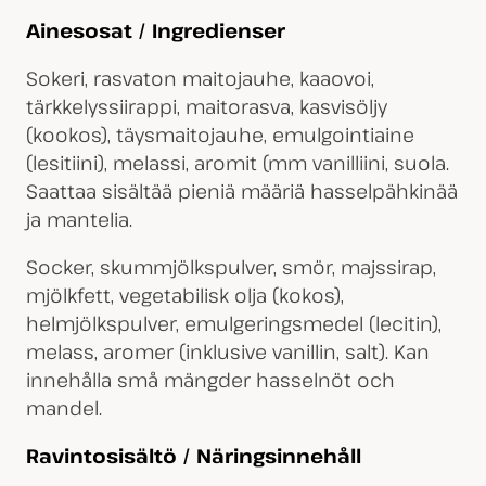
Ainesosat / Ingredienser
Sokeri, rasvaton maitojauhe, kaaovoi,
tärkkelyssiirappi, maitorasva, kasvisöljy
(kookos), täysmaitojauhe, emulgointiaine
(lesitiini), melassi, aromit (mm vanilliini, suola.
Saattaa sisältää pieniä määriä hasselpähkinää
ja mantelia.
Socker, skummjölkspulver, smör, majssirap,
mjölkfett, vegetabilisk olja (kokos),
helmjölkspulver, emulgeringsmedel (lecitin),
melass, aromer (inklusive vanillin, salt). Kan
innehålla små mängder hasselnöt och
mandel.
Ravintosisältö / Näringsinnehåll