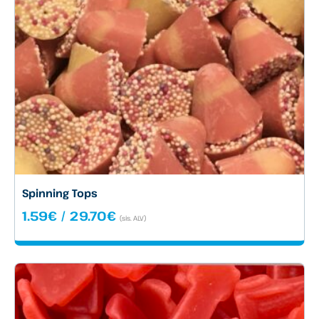
Spinning Tops
Hintaluokka:
1.59
€
/
29.70
€
(sis. ALV)
1.59€
-
29.70€