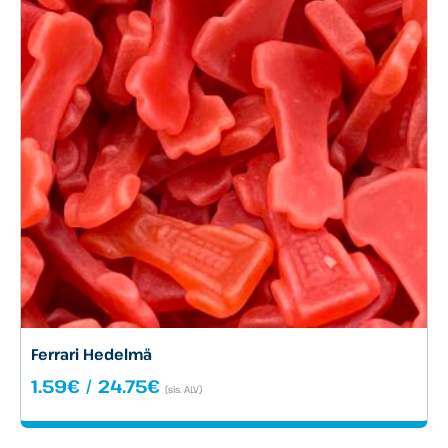
Ferrari Hedelmä
Hintaluokka:
1.59
€
/
24.75
€
(sis. ALV)
1.59€
-
24.75€