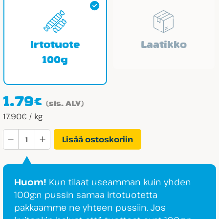
Irtotuote
Laatikko
100g
1.79
€
(sis. ALV)
17.90€ / kg
Panda
Lisää ostoskoriin
Valko­
suklaa­
toffee­
Huom!
Kun tilaat useamman kuin yhden
rulla
100g:n pussin samaa irtotuotetta
määrä
pakkaamme ne yhteen pussiin. Jos