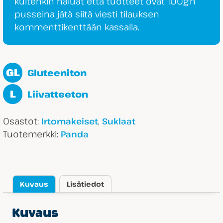
kuitenkin haluat että tuotteet ovat 100g:n
pusseina jätä siitä viesti tilauksen
kommenttikenttään kassalla.
GL
Gluteeniton
L
Liivatteeton
Osastot:
,
Irtomakeiset
Suklaat
Tuotemerkki:
Panda
Kuvaus
Lisätiedot
Kuvaus