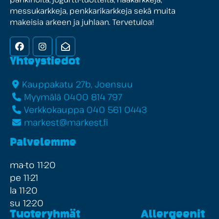
messukarkkeja, penkkarikarkkeja sekä muita
makeisia arkeen ja juhlaan. Tervetuloa!
Facebook
Instagram
Uutiskirje
Yhteystiedot
Kauppakatu 27b, Joensuu
Myymälä 0400 814 797
Verkkokauppa 040 561 0443
markest@markest.fi
Palvelemme
ma-to 11-20
pe 11-21
la 11-20
su 12-20
Tuoteryhmät
Allergeenit