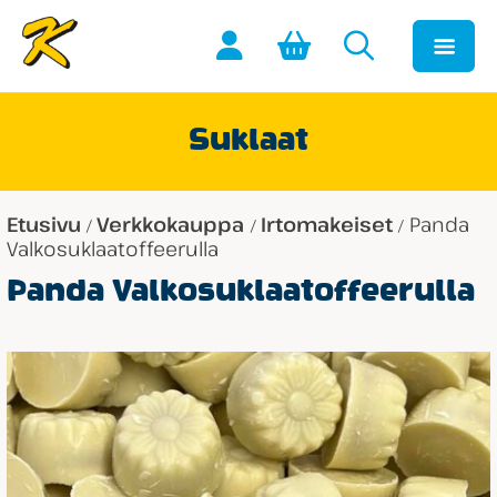
Suklaat
Etusivu
Verkkokauppa
Irtomakeiset
Panda
/
/
/
Valko­suklaa­toffee­rulla
Panda Valko­suklaa­toffee­rulla