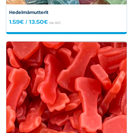
Hedelmämutterit
Hintaluokka:
1.59
€
/
13.50
€
(sis. ALV)
1.59€
-
13.50€