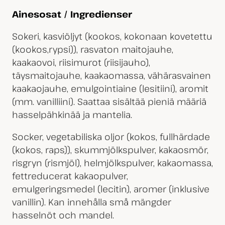
Ainesosat / Ingredienser
Sokeri, kasviöljyt (kookos, kokonaan kovetettu
(kookos,rypsi)), rasvaton maitojauhe,
kaakaovoi, riisimurot (riisijauho),
täysmaitojauhe, kaakaomassa, vähärasvainen
kaakaojauhe, emulgointiaine (lesitiini), aromit
(mm. vanilliini). Saattaa sisältää pieniä määriä
hasselpähkinää ja mantelia.
Socker, vegetabiliska oljor (kokos, fullhärdade
(kokos, raps)), skummjölkspulver, kakaosmör,
risgryn (rismjöl), helmjölkspulver, kakaomassa,
fettreducerat kakaopulver,
emulgeringsmedel (lecitin), aromer (inklusive
vanillin). Kan innehålla små mängder
hasselnöt och mandel.