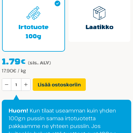
Irtotuote
Laatikko
100g
1.79
€
(sis. ALV)
17.90€ / kg
Panda
Lisää ostoskoriin
Ahaa
Suklaacrisp
määrä
Huom!
Kun tilaat useamman kuin yhden
100g:n pussin samaa irtotuotetta
pakkaamme ne yhteen pussiin. Jos