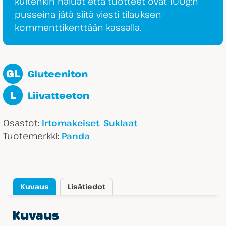
kuitenkin haluat että tuotteet ovat 100g:n
pusseina jätä siitä viesti tilauksen
kommenttikenttään kassalla.
GL
Gluteeniton
L
Liivatteeton
Osastot:
,
Irtomakeiset
Suklaat
Tuotemerkki:
Panda
Kuvaus
Lisätiedot
Kuvaus