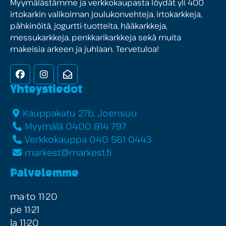
Myymälästämme ja verkkokaupasta löydät yli 400
irtokarkin valikoiman joulukonvehteja, irtokarkkeja,
pähkinöitä, jogurtti-tuotteita, hääkarkkeja,
messukarkkeja, penkkarikarkkeja sekä muita
makeisia arkeen ja juhlaan. Tervetuloa!
Facebook
Instagram
Uutiskirje
Yhteystiedot
Kauppakatu 27b, Joensuu
Myymälä 0400 814 797
Verkkokauppa 040 561 0443
markest@markest.fi
Palvelemme
ma-to 11-20
pe 11-21
la 11-20