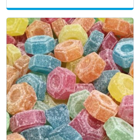
1.59€
-
11.85€