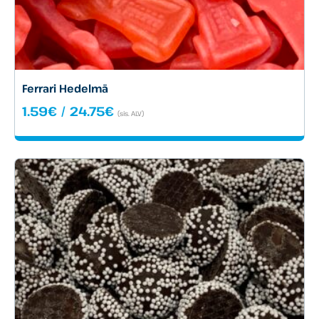
Ferrari Hedelmä
Hintaluokka:
1.59
€
/
24.75
€
(sis. ALV)
1.59€
-
24.75€