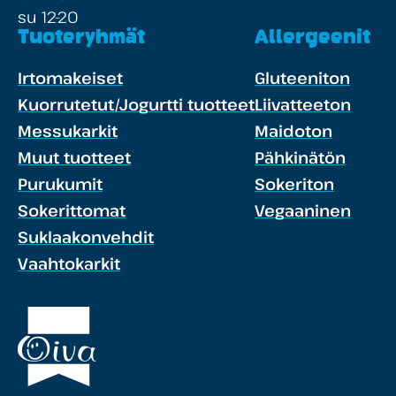
su 12-20
Tuoteryhmät
Allergeenit
Irtomakeiset
Gluteeniton
Kuorrutetut/Jogurtti tuotteet
Liivatteeton
Messukarkit
Maidoton
Muut tuotteet
Pähkinätön
Purukumit
Sokeriton
Sokerittomat
Vegaaninen
Suklaakonvehdit
Vaahtokarkit