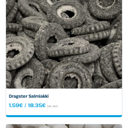
Dragster Salmiakki
Hintaluokka:
1.59
€
/
18.35
€
(sis. ALV)
1.59€
-
18.35€