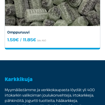
Omppuruuvi
Hintaluokka:
1.59
€
/
11.85
€
(sis. ALV)
1.59€
-
11.85€
Karkkikuja
Myymälästämme ja verkkokaupasta löydät yli 400
irtokarkin valikoiman joulukonvehteja, irtokarkkeja,
pähkinöitä, jogurtti-tuotteita, hääkarkkeja,