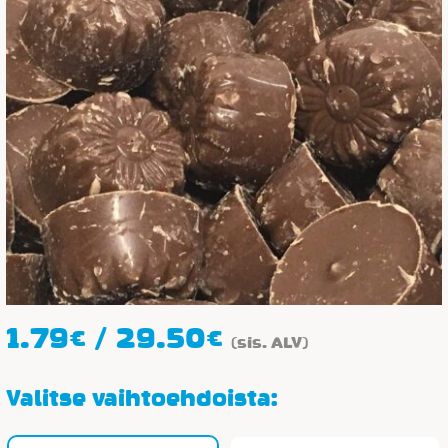
Hintaluokka:
1.79
€
/
29.50
€
(sis. ALV)
1.79€
-
Valitse vaihtoehdoista:
29.50€