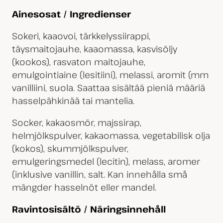
Ainesosat / Ingredienser
Sokeri, kaaovoi, tärkkelyssiirappi,
täysmaitojauhe, kaaomassa, kasvisöljy
(kookos), rasvaton maitojauhe,
emulgointiaine (lesitiini), melassi, aromit (mm
vanilliini, suola. Saattaa sisältää pieniä määriä
hasselpähkinää tai mantelia.
Socker, kakaosmör, majssirap,
helmjölkspulver, kakaomassa, vegetabilisk olja
(kokos), skummjölkspulver,
emulgeringsmedel (lecitin), melass, aromer
(inklusive vanillin, salt. Kan innehålla små
mängder hasselnöt eller mandel.
Ravintosisältö / Näringsinnehåll