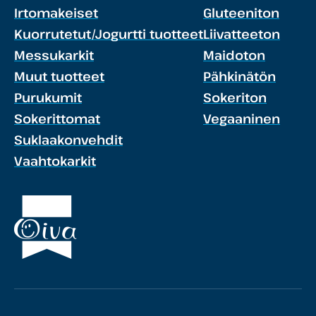
Irtomakeiset
Gluteeniton
Kuorrutetut/Jogurtti tuotteet
Liivatteeton
Messukarkit
Maidoton
Muut tuotteet
Pähkinätön
Purukumit
Sokeriton
Sokerittomat
Vegaaninen
Suklaakonvehdit
Vaahtokarkit