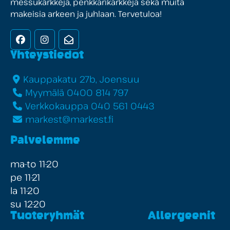
messukarkkeja, penkkarikarkkeja sekä muita
makeisia arkeen ja juhlaan. Tervetuloa!
Facebook
Instagram
Uutiskirje
Yhteystiedot
Kauppakatu 27b, Joensuu
Myymälä 0400 814 797
Verkkokauppa 040 561 0443
markest@markest.fi
Palvelemme
ma-to 11-20
pe 11-21
la 11-20
su 12-20
Tuoteryhmät
Allergeenit