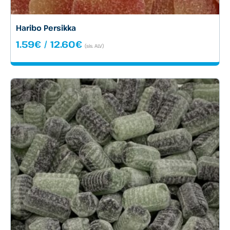
Haribo Persikka
Hintaluokka:
1.59
€
/
12.60
€
(sis. ALV)
1.59€
-
12.60€