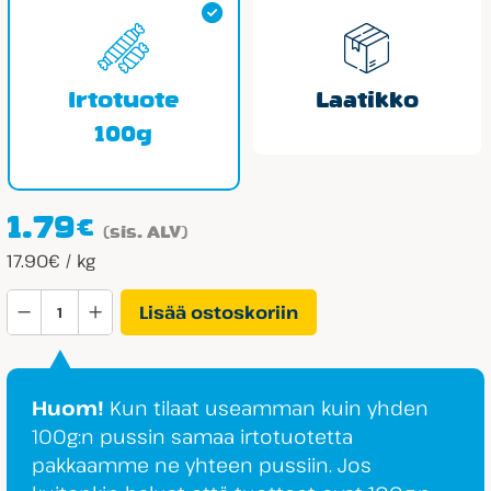
Irtotuote
Laatikko
100g
1.79
€
(sis. ALV)
17.90€ / kg
Panda
Lisää ostoskoriin
Suklaatoffeerulla
määrä
Huom!
Kun tilaat useamman kuin yhden
100g:n pussin samaa irtotuotetta
pakkaamme ne yhteen pussiin. Jos