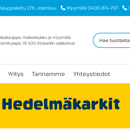
Kauppakatu 27b, Joensuu
Myymälä 0400 814 797
Haku:
rkkokauppa, makeistukku ja myymälä.
imitusajat. Yli 400 irtokarkin valikoima!
Yritys
Tarinamme
Yhteystiedot
Hedelmäkarkit