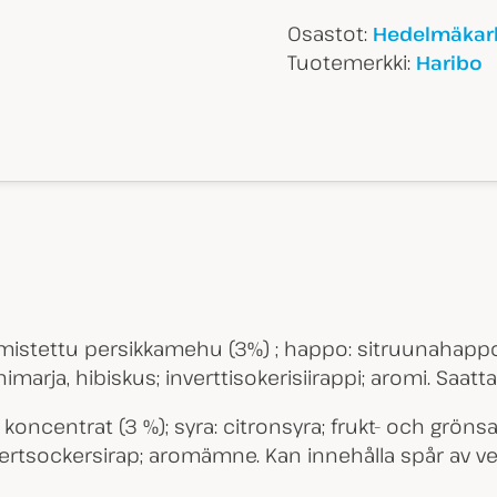
Osastot:
Hedelmäkark
Tuotemerkki:
Haribo
ä valmistettu persikkamehu (3%) ; happo: sitruunahappo
nimarja, hibiskus; inverttisokerisiirappi; aromi. Saatt
 koncentrat (3 %); syra: citronsyra; frukt- och grönsa
nvertsockersirap; aromämne. Kan innehålla spår av ve