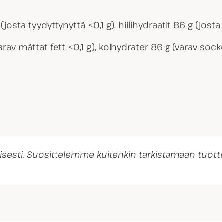
(josta tyydyttynyttä <0,1 g), hiilihydraatit 86 g (josta
varav mättat fett <0,1 g), kolhydrater 86 g (varav socke
ivisesti. Suosittelemme kuitenkin tarkistamaan tu