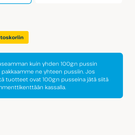
stoskoriin
 useamman kuin yhden 100g:n pussin
a pakkaamme ne yhteen pussiin. Jos
tä tuotteet ovat 100g:n pusseina jätä siitä
ommenttikenttään kassalla.