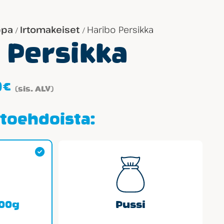
ppa
Irtomakeiset
Haribo Persikka
/
/
 Persikka
Hintaluokka:
0
€
(sis. ALV)
1.59€
-
htoehdoista:
12.60€
100g
Pussi