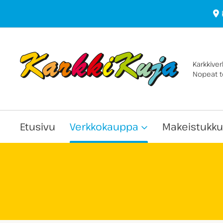
Karkkive
Nopeat to
Etusivu
Verkkokauppa
Makeistukku