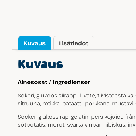
Kuvaus
Lisätiedot
Kuvaus
Ainesosat / Ingredienser
Sokeri, glukoosisiirappi, liivate, tiivisteest
sitruuna, retikka, bataatti, porkkana, mustavii
Socker, glukossirap, gelatin, persikojuice från
sötpotatis, morot, svarta vinbär, hibiskus; i