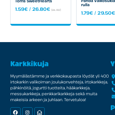
Panda Valko­sukla
Toms SweetHearts
rulla
Hintaluokka:
1.59
€
/
26.80
€
(sis. ALV)
1.79
€
/
29.50
€
1.59€
-
26.80€
Karkkikuja
Y
Myymälästämme ja verkkokaupasta löydät yli 400
irtokarkin valikoiman joulukonvehteja, irtokarkkeja,
pähkinöitä, jogurtti-tuotteita, hääkarkkeja,
messukarkkeja, penkkarikarkkeja sekä muita
makeisia arkeen ja juhlaan. Tervetuloa!
P
Facebook
Instagram
Uutiskirje