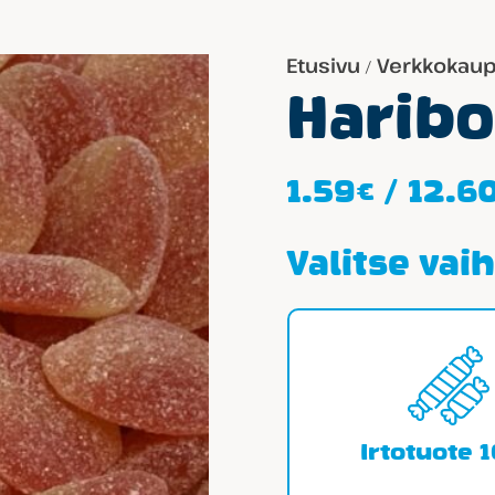
Etusivu
Verkkokau
/
Haribo
1.59
€
/
12.6
Valitse vai
Irtotuote 