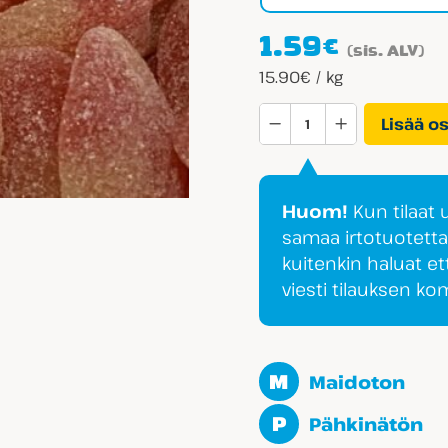
1.59
€
(sis. ALV)
15.90€ / kg
Haribo
Lisää o
Persikka
määrä
Huom!
Kun tilaat
samaa irtotuotett
kuitenkin haluat et
viesti tilauksen k
M
Maidoton
P
Pähkinätön