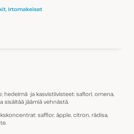
,
it
Irtomakeiset
; hedelmä -ja kasvistiivisteet: saflori, omena,
aa sisältää jäämiä vehnästä.
kskoncentrat: safflor, äpple, citron, rädisa,
te.