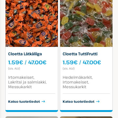
Cloetta Lätkäliiga
Cloetta TuttiFrutti
Hintaluokka:
Hinta
1.59
€
/
47.00
€
1.59
€
/
47.00
€
1.59€
1.59€
(sis. ALV)
(sis. ALV)
-
-
Tuotekategoriat:
Tuotekategoriat:
47.00€
47.00
Irtomakeiset
Hedelmäkarkit
Lakritsi ja salmiakki
Irtomakeiset
Messukarkit
Messukarkit
Katso tuotetiedot
Katso tuotetiedot