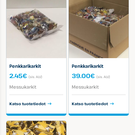
Penkkarikarkit
Penkkarikarkit
2.45
€
39.00
€
(sis. ALV)
(sis. ALV)
Tuotekategoriat:
Tuotekategoriat:
Messukarkit
Messukarkit
Katso tuotetiedot
Katso tuotetiedot