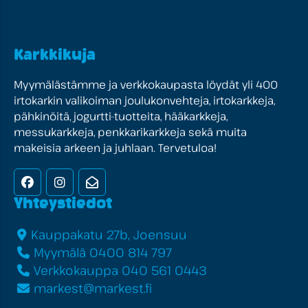
Karkkikuja
Myymälästämme ja verkkokaupasta löydät yli 400
irtokarkin valikoiman joulukonvehteja, irtokarkkeja,
pähkinöitä, jogurtti-tuotteita, hääkarkkeja,
messukarkkeja, penkkarikarkkeja sekä muita
makeisia arkeen ja juhlaan. Tervetuloa!
Facebook
Instagram
Uutiskirje
Yhteystiedot
Kauppakatu 27b, Joensuu
Myymälä 0400 814 797
Verkkokauppa 040 561 0443
markest@markest.fi