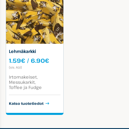
Lehmäkarkki
Hintaluokka:
1.59
€
/
6.90
€
1.59€
(sis. ALV)
-
Tuotekategoriat:
6.90€
Irtomakeiset
Messukarkit
Toffee ja Fudge
Katso tuotetiedot