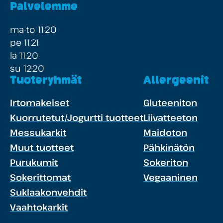
Palvelemme
ma-to 11-20
pe 11-21
la 11-20
su 12-20
Tuoteryhmät
Allergeenit
Irtomakeiset
Gluteeniton
Kuorrutetut/Jogurtti tuotteet
Liivatteeton
Messukarkit
Maidoton
Muut tuotteet
Pähkinätön
Purukumit
Sokeriton
Sokerittomat
Vegaaninen
Suklaakonvehdit
Vaahtokarkit