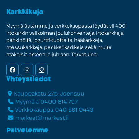
Karkkikuja
Myymälästämme ja verkkokaupasta löydät yli 400
irtokarkin valikoiman joulukonvehteja, irtokarkkeja,
pähkinöitä, jogurtti-tuotteita, hääkarkkeja,
messukarkkeja, penkkarikarkkeja sekä muita
makeisia arkeen ja juhlaan. Tervetuloa!
Facebook
Instagram
Uutiskirje
Yhteystiedot
Kauppakatu 27b, Joensuu
Myymälä 0400 814 797
Verkkokauppa 040 561 0443
markest@markest.fi
Palvelemme