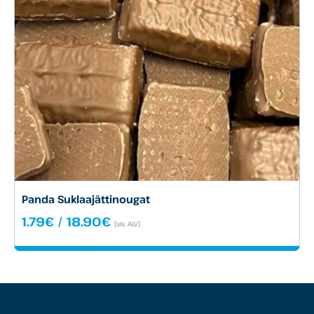
Panda Suklaajättinougat
Hintaluokka:
1.79
€
/
18.90
€
(sis. ALV)
1.79€
-
18.90€