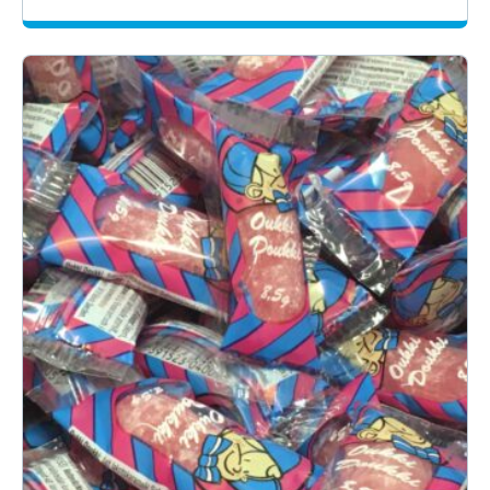
1.59€
-
12.60€