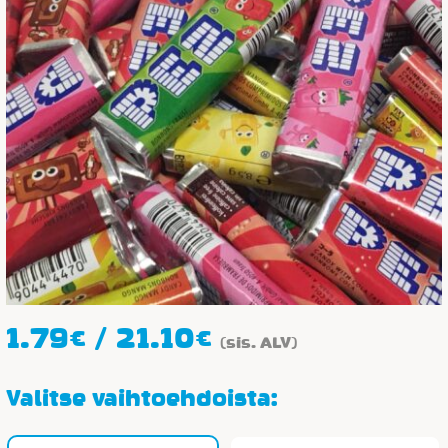
Hintaluokka:
1.79
€
/
21.10
€
(sis. ALV)
1.79€
-
Valitse vaihtoehdoista:
21.10€