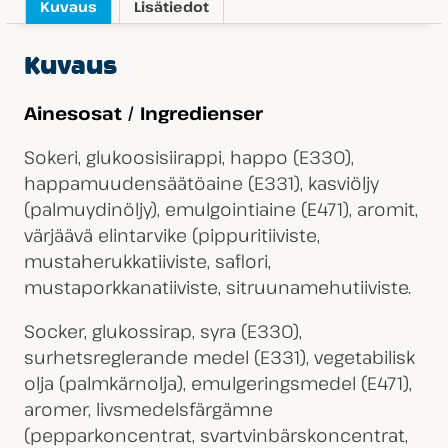
Kuvaus
Lisätiedot
Kuvaus
Ainesosat / Ingredienser
Sokeri, glukoosisiirappi, happo (E330),
happamuudensäätöaine (E331), kasviöljy
(palmuydinöljy), emulgointiaine (E471), aromit,
värjäävä elintarvike (pippuritiiviste,
mustaherukkatiiviste, saflori,
mustaporkkanatiiviste, sitruunamehutiiviste.
Socker, glukossirap, syra (E330),
surhetsreglerande medel (E331), vegetabilisk
olja (palmkärnolja), emulgeringsmedel (E471),
aromer, livsmedelsfärgämne
(pepparkoncentrat, svartvinbärskoncentrat,