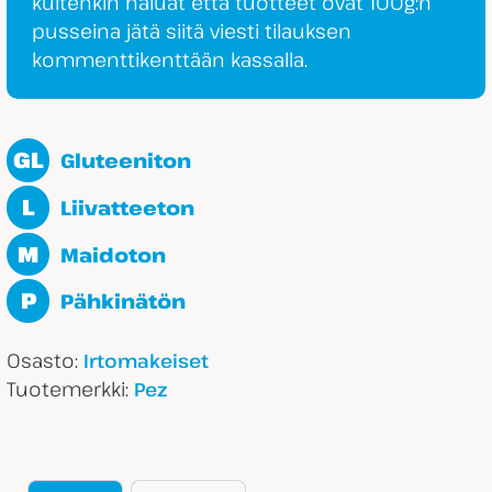
kuitenkin haluat että tuotteet ovat 100g:n
pusseina jätä siitä viesti tilauksen
kommenttikenttään kassalla.
GL
Gluteeniton
L
Liivatteeton
M
Maidoton
P
Pähkinätön
Osasto:
Irtomakeiset
Tuotemerkki:
Pez