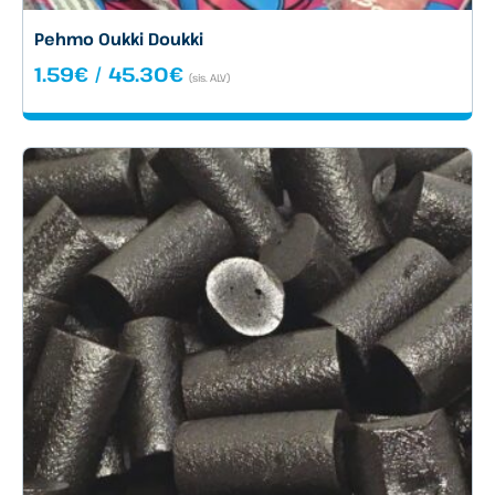
Pehmo Oukki Doukki
Hintaluokka:
1.59
€
/
45.30
€
(sis. ALV)
1.59€
-
45.30€