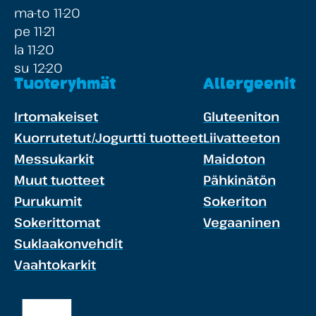
ma-to 11-20
pe 11-21
la 11-20
su 12-20
Tuoteryhmät
Allergeenit
Irtomakeiset
Gluteeniton
Kuorrutetut/Jogurtti tuotteet
Liivatteeton
Messukarkit
Maidoton
Muut tuotteet
Pähkinätön
Purukumit
Sokeriton
Sokerittomat
Vegaaninen
Suklaakonvehdit
Vaahtokarkit