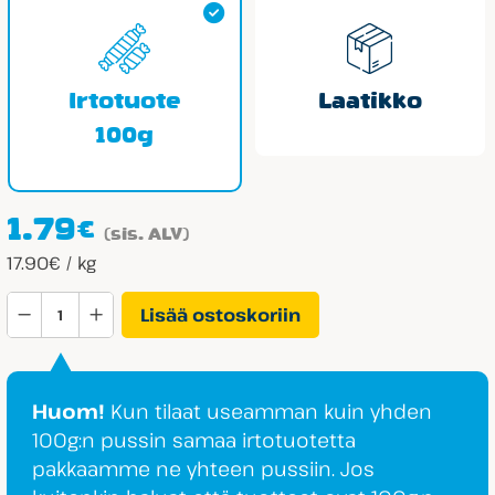
Irtotuote
Laatikko
100g
1.79
€
(sis. ALV)
17.90€ / kg
Pez
Lisää ostoskoriin
Hedelmä&Cola
määrä
Huom!
Kun tilaat useamman kuin yhden
100g:n pussin samaa irtotuotetta
pakkaamme ne yhteen pussiin. Jos