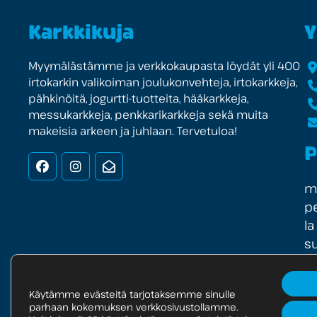
Karkkikuja
Y
Myymälästämme ja verkkokaupasta löydät yli 400
irtokarkin valikoiman joulukonvehteja, irtokarkkeja,
pähkinöitä, jogurtti-tuotteita, hääkarkkeja,
messukarkkeja, penkkarikarkkeja sekä muita
makeisia arkeen ja juhlaan. Tervetuloa!
P
Facebook
Instagram
Uutiskirje
ma
pe
la
su
Käytämme evästeitä tarjotaksemme sinulle
parhaan kokemuksen verkkosivustollamme.