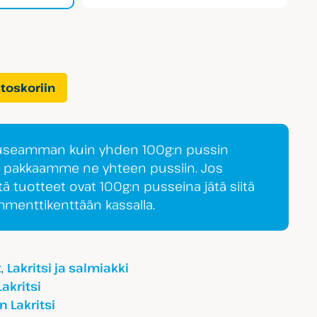
stoskoriin
 useamman kuin yhden 100g:n pussin
a pakkaamme ne yhteen pussiin. Jos
tä tuotteet ovat 100g:n pusseina jätä siitä
ommenttikenttään kassalla.
,
t
Lakritsi ja salmiakki
Lakritsi
 Lakritsi