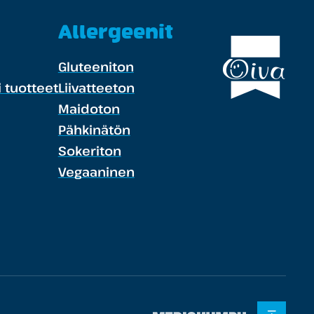
Allergeenit
Gluteeniton
 tuotteet
Liivatteeton
Maidoton
Pähkinätön
Sokeriton
Vegaaninen