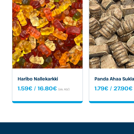
Haribo Nallekarkki
Panda Ahaa Sukla
Hintaluokka:
1.59
€
/
16.80
€
1.79
€
/
27.90
€
(sis. ALV)
1.59€
-
-
16.80€