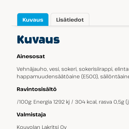
Kuvaus
Lisätiedot
Kuvaus
Ainesosat
Vehnäjauho, vesi, sokeri, sokerisiirappi, elinta
happamuudensäätöaine (E500), säilöntäainee
Ravintosisältö
/100g: Energia 1292 kj / 304 kcal, rasva 0,5g (j
Valmistaja
Kouvolan Lakritsi Oy