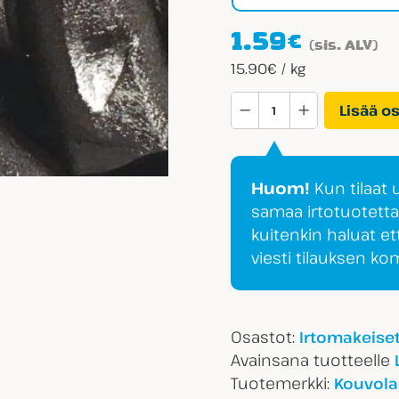
1.59
€
(sis. ALV)
15.90€ / kg
Kouvolan
Lisää o
Lakritsi
määrä
Huom!
Kun tilaat
samaa irtotuotett
kuitenkin haluat et
viesti tilauksen k
Osastot:
Irtomakeise
Avainsana tuotteelle
Tuotemerkki:
Kouvolan