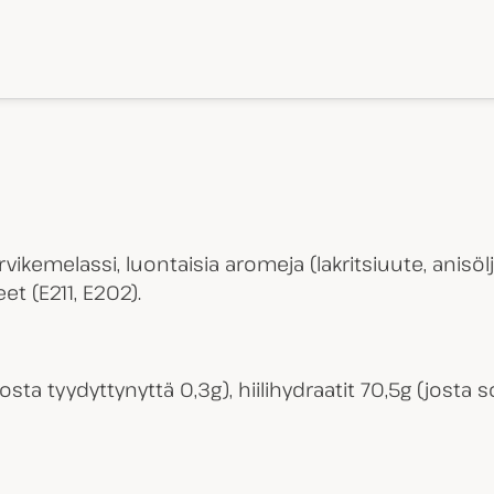
rvikemelassi, luontaisia aromeja (lakritsiuute, anisöljy
t (E211, E202).
osta tyydyttynyttä 0,3g), hiilihydraatit 70,5g (josta so