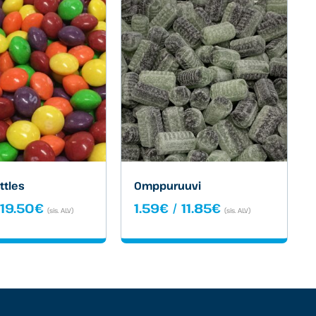
ittles
Omppuruuvi
Hintaluokka:
Hintaluokka:
/
19.50
€
1.59
€
/
11.85
€
(sis. ALV)
(sis. ALV)
1.69€
1.59€
-
-
19.50€
11.85€