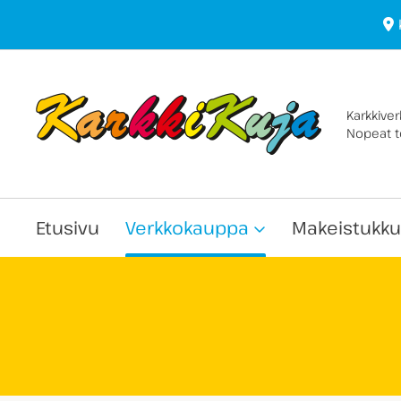
Karkkive
Nopeat to
Etusivu
Verkkokauppa
Makeistukku