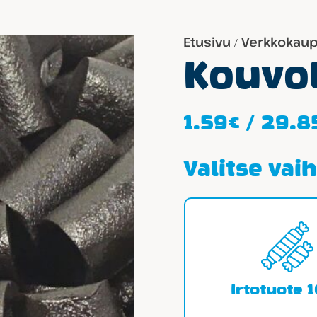
Etusivu
Verkkokau
/
Kouvol
1.59
€
/
29.8
Valitse vai
Irtotuote 