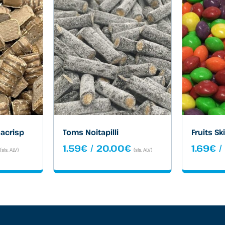
acrisp
Toms Noitapilli
Fruits Sk
Hintaluokka:
Hintaluokka:
1.59
€
/
20.00
€
1.69
€
(sis. ALV)
(sis. ALV)
1.79€
1.59€
-
27.90€
20.00€