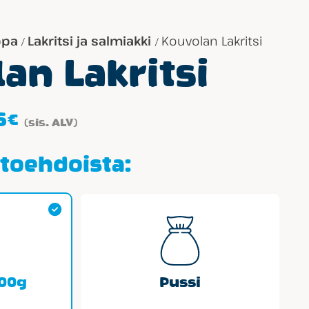
ppa
Lakritsi ja salmiakki
Kouvolan Lakritsi
/
/
an Lakritsi
Hintaluokka:
5
€
(sis. ALV)
1.59€
-
htoehdoista:
29.85€
100g
Pussi