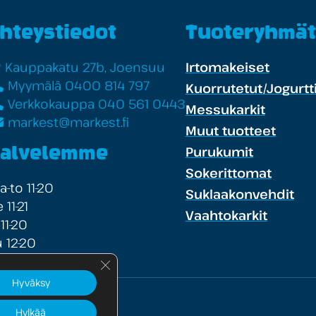
hteystiedot
Tuoteryhmät
Kauppakatu 27b, Joensuu
Irtomakeiset
Myymälä 0400 814 797
Kuorrutetut/Jogurtti
Verkkokauppa 040 561 0443
Messukarkit
markest@markest.fi
Muut tuotteet
Purukumit
alvelemme
Sokerittomat
-to 11-20
Suklaakonvehdit
 11-21
Vaahtokarkit
 11-20
 12-20
Sulje evästebanneri
Hyväksy
Hylkää