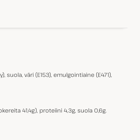
), suola, väri (E153), emulgointiaine (E471),
kereita 41,4g), proteiini 4,3g, suola 0,6g.