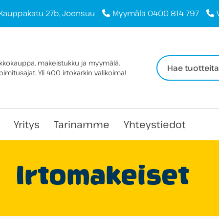
Kauppakatu 27b, Joensuu
Myymälä 0400 814 797
Haku:
rkkokauppa, makeistukku ja myymälä.
imitusajat. Yli 400 irtokarkin valikoima!
Yritys
Tarinamme
Yhteystiedot
Irtomakeiset