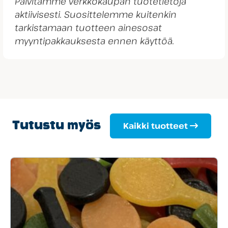
Päivitämme verkkokaupan tuotetietoja
aktiivisesti. Suosittelemme kuitenkin
tarkistamaan tuotteen ainesosat
myyntipakkauksesta ennen käyttöä.
Tutustu myös
Kaikki tuotteet