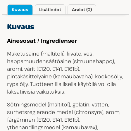
Kuvaus
Lisätiedot
Arviot (0)
Kuvaus
Ainesosat / Ingredienser
Maketusaine (maltitoli), liivate, vesi,
happamuudensäätöaine (sitruunahappo),
aromi, värit (E120, E141, E161b),
pintakäsittelyaine (karnaubavaha), kookosöljy,
rypsiöljy. Tuotteen liiallisella käytöllä voi olla
laksatiivisia vaikutuksia.
Sötningsmedel (maltitol), gelatin, vatten,
surhetsreglerande medel (citronsyra), arom,
färgämnen (E120, E141, E161b),
ytbehandlingsmedel (karnaubavax),