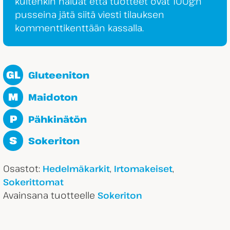
kuitenkin haluat että tuotteet ovat 100g:n
pusseina jätä siitä viesti tilauksen
kommenttikenttään kassalla.
GL
Gluteeniton
M
Maidoton
P
Pähkinätön
S
Sokeriton
Osastot:
,
,
Hedelmäkarkit
Irtomakeiset
Sokerittomat
Avainsana tuotteelle
Sokeriton