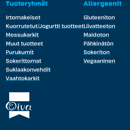
Tuoteryhmät
Allergeenit
Irtomakeiset
Gluteeniton
Kuorrutetut/Jogurtti tuotteet
Liivatteeton
Messukarkit
Maidoton
Muut tuotteet
Pähkinätön
Purukumit
Sokeriton
Sokerittomat
Vegaaninen
Suklaakonvehdit
Vaahtokarkit