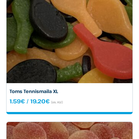
Toms Tennismaila XL
Hintaluokka:
1.59
€
/
19.20
€
(sis. ALV)
1.59€
-
19.20€