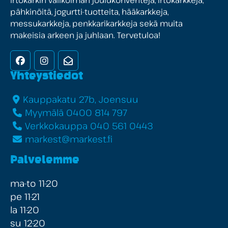
pähkinöitä, jogurtti-tuotteita, hääkarkkeja,
messukarkkeja, penkkarikarkkeja sekä muita
makeisia arkeen ja juhlaan. Tervetuloa!
Facebook
Instagram
Uutiskirje
Yhteystiedot
Kauppakatu 27b, Joensuu
Myymälä 0400 814 797
Verkkokauppa 040 561 0443
markest@markest.fi
Palvelemme
ma-to 11-20
pe 11-21
la 11-20
su 12-20