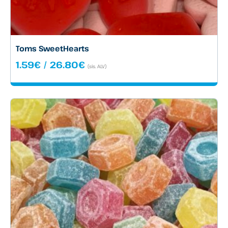
Toms SweetHearts
Hintaluokka:
1.59
€
/
26.80
€
(sis. ALV)
1.59€
-
26.80€