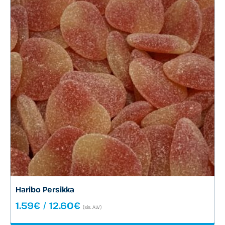
Haribo Persikka
Hintaluokka:
1.59
€
/
12.60
€
(sis. ALV)
1.59€
-