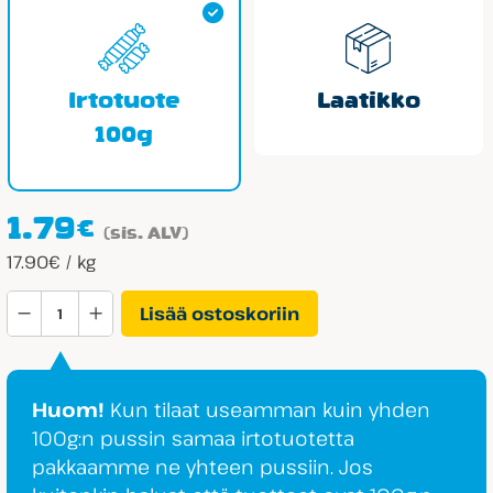
Irtotuote
Laatikko
100g
1.79
€
(sis. ALV)
17.90€ / kg
Sokeriton
Lisää ostoskoriin
Kirsikka
määrä
Huom!
Kun tilaat useamman kuin yhden
100g:n pussin samaa irtotuotetta
pakkaamme ne yhteen pussiin. Jos