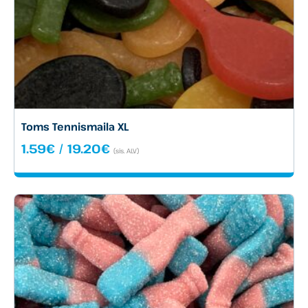
Toms Tennismaila XL
Hintaluokka:
1.59
€
/
19.20
€
(sis. ALV)
1.59€
-
19.20€