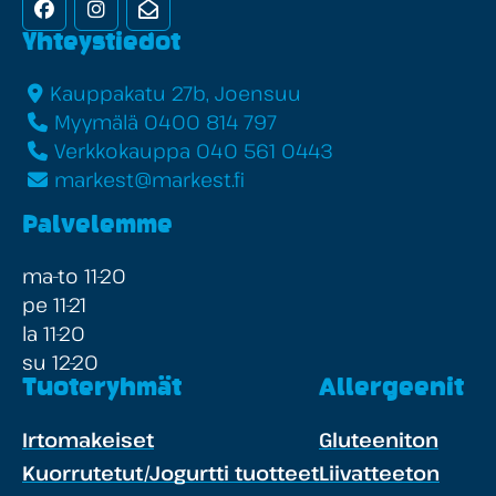
Facebook
Instagram
Uutiskirje
Yhteystiedot
Kauppakatu 27b, Joensuu
Myymälä 0400 814 797
Verkkokauppa 040 561 0443
markest@markest.fi
Palvelemme
ma-to 11-20
pe 11-21
la 11-20
su 12-20
Tuoteryhmät
Allergeenit
Irtomakeiset
Gluteeniton
Kuorrutetut/Jogurtti tuotteet
Liivatteeton