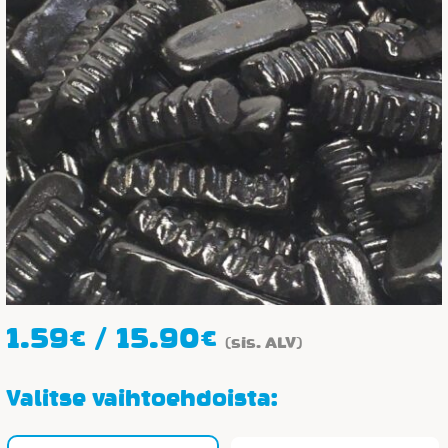
Hintaluokka:
1.59
€
/
15.90
€
(sis. ALV)
1.59€
-
Valitse vaihtoehdoista:
15.90€