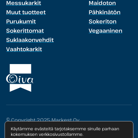
Messukarkit
Maidoton
Muut tuotteet
Pähkinätön
Purukumit
Sokeriton
Sokerittomat
Vegaaninen
Suklaakonvehdit
Vaahtokarkit
© Copyright 2025 Markest Oy
Käytämme evästeitä tarjotaksemme sinulle parhaan
Tietosuojaseloste
kokemuksen verkkosivustollamme.