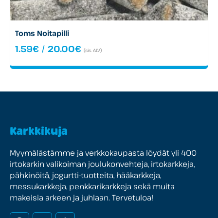
Toms Noitapilli
Hintaluokka:
1.59
€
/
20.00
€
(sis. ALV)
1.59€
-
20.00€
Karkkikuja
Myymälästämme ja verkkokaupasta löydät yli 400
irtokarkin valikoiman joulukonvehteja, irtokarkkeja,
pähkinöitä, jogurtti-tuotteita, hääkarkkeja,
messukarkkeja, penkkarikarkkeja sekä muita
makeisia arkeen ja juhlaan. Tervetuloa!