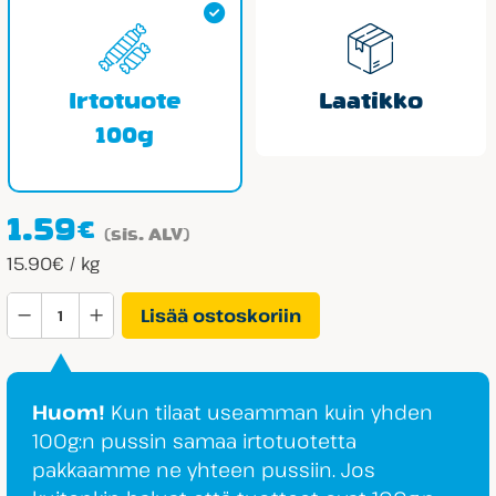
Irtotuote
Laatikko
100g
1.59
€
(sis. ALV)
15.90€ / kg
Halva
Lisää ostoskoriin
Lakritsitoukka
määrä
Huom!
Kun tilaat useamman kuin yhden
100g:n pussin samaa irtotuotetta
pakkaamme ne yhteen pussiin. Jos