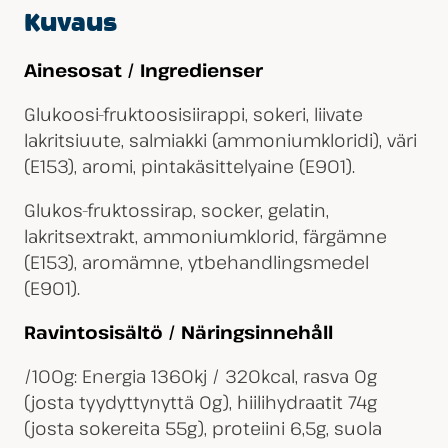
Kuvaus
Ainesosat / Ingredienser
Glukoosi-fruktoosisiirappi, sokeri, liivate
lakritsiuute, salmiakki (ammoniumkloridi), väri
(E153), aromi, pintakäsittelyaine (E901).
Glukos-fruktossirap, socker, gelatin,
lakritsextrakt, ammoniumklorid, färgämne
(E153), aromämne, ytbehandlingsmedel
(E901).
Ravintosisältö / Näringsinnehåll
/100g: Energia 1360kj / 320kcal, rasva 0g
(josta tyydyttynyttä 0g), hiilihydraatit 74g
(josta sokereita 55g), proteiini 6,5g, suola