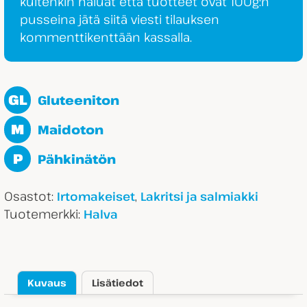
kuitenkin haluat että tuotteet ovat 100g:n
pusseina jätä siitä viesti tilauksen
kommenttikenttään kassalla.
GL
Gluteeniton
M
Maidoton
P
Pähkinätön
Osastot:
,
Irtomakeiset
Lakritsi ja salmiakki
Tuotemerkki:
Halva
Kuvaus
Lisätiedot