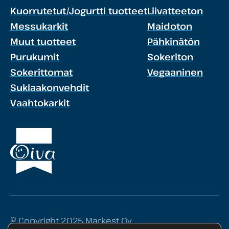
Kuorrutetut/Jogurtti tuotteet
Liivatteeton
Messukarkit
Maidoton
Muut tuotteet
Pähkinätön
Purukumit
Sokeriton
Sokerittomat
Vegaaninen
Suklaakonvehdit
Vaahtokarkit
© Copyright 2025 Markest Oy