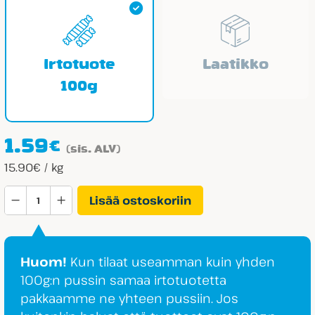
Irtotuote
Laatikko
100g
1.59
€
(sis. ALV)
15.90€ / kg
Halva
Lisää ostoskoriin
Mansikkajauhis
määrä
Huom!
Kun tilaat useamman kuin yhden
100g:n pussin samaa irtotuotetta
pakkaamme ne yhteen pussiin. Jos