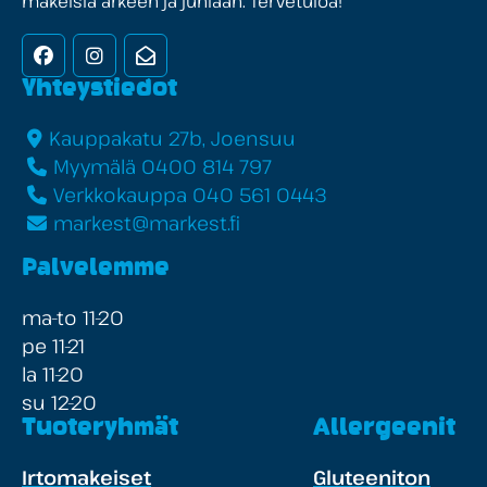
makeisia arkeen ja juhlaan. Tervetuloa!
Facebook
Instagram
Uutiskirje
Yhteystiedot
Kauppakatu 27b, Joensuu
Myymälä 0400 814 797
Verkkokauppa 040 561 0443
markest@markest.fi
Palvelemme
ma-to 11-20
pe 11-21
la 11-20
su 12-20
Tuoteryhmät
Allergeenit
Irtomakeiset
Gluteeniton