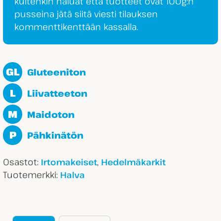
kuitenkin haluat että tuotteet ovat 100g:n
pusseina jätä siitä viesti tilauksen
kommenttikenttään kassalla.
GL
Gluteeniton
L
Liivatteeton
M
Maidoton
P
Pähkinätön
Osastot:
,
Irtomakeiset
Hedelmäkarkit
Tuotemerkki:
Halva