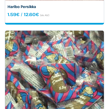
Haribo Persikka
Hintaluokka:
1.59
€
/
12.60
€
(sis. ALV)
1.59€
-
12.60€