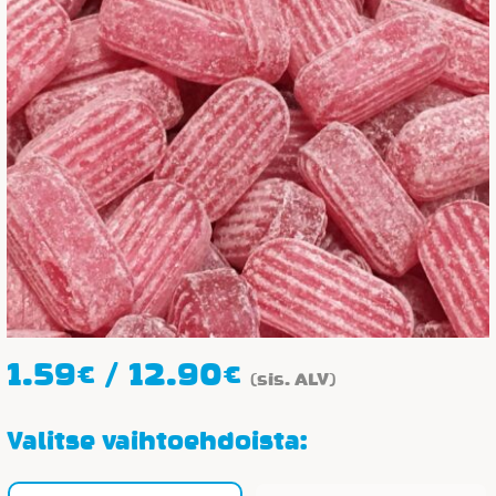
Hintaluokka:
1.59
€
/
12.90
€
(sis. ALV)
1.59€
-
Valitse vaihtoehdoista:
12.90€