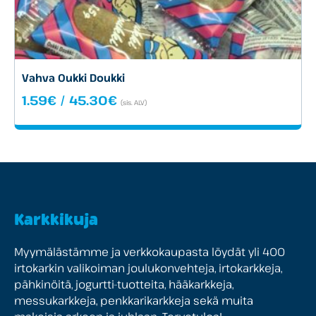
Vahva Oukki Doukki
Hintaluokka:
1.59
€
/
45.30
€
(sis. ALV)
1.59€
-
45.30€
Karkkikuja
Myymälästämme ja verkkokaupasta löydät yli 400
irtokarkin valikoiman joulukonvehteja, irtokarkkeja,
pähkinöitä, jogurtti-tuotteita, hääkarkkeja,
messukarkkeja, penkkarikarkkeja sekä muita