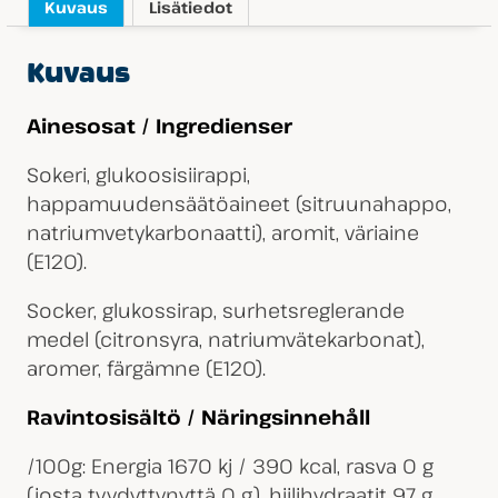
Kuvaus
Lisätiedot
Kuvaus
Ainesosat / Ingredienser
Sokeri, glukoosisiirappi,
happamuudensäätöaineet (sitruunahappo,
natriumvetykarbonaatti), aromit, väriaine
(E120).
Socker, glukossirap, surhetsreglerande
medel (citronsyra, natriumvätekarbonat),
aromer, färgämne (E120).
Ravintosisältö / Näringsinnehåll
/100g: Energia 1670 kj / 390 kcal, rasva 0 g
(josta tyydyttynyttä 0 g), hiilihydraatit 97 g