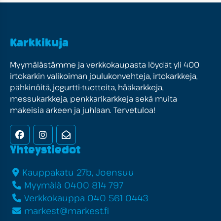
Karkkikuja
Myymälästämme ja verkkokaupasta löydät yli 400
irtokarkin valikoiman joulukonvehteja, irtokarkkeja,
pähkinöitä, jogurtti-tuotteita, hääkarkkeja,
messukarkkeja, penkkarikarkkeja sekä muita
makeisia arkeen ja juhlaan. Tervetuloa!
Facebook
Instagram
Uutiskirje
Yhteystiedot
Kauppakatu 27b, Joensuu
Myymälä 0400 814 797
Verkkokauppa 040 561 0443
markest@markest.fi