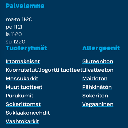
Palvelemme
ma-to 11-20
pe 11-21
la 11-20
su 12-20
Tuoteryhmät
Allergeenit
Irtomakeiset
Gluteeniton
Kuorrutetut/Jogurtti tuotteet
Liivatteeton
Messukarkit
Maidoton
Muut tuotteet
Pähkinätön
Purukumit
Sokeriton
Sokerittomat
Vegaaninen
Suklaakonvehdit
Vaahtokarkit