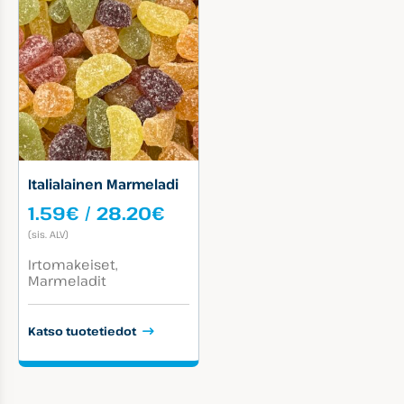
Italialainen Marmeladi
Hintaluokka:
1.59
€
/
28.20
€
1.59€
(sis. ALV)
-
Tuotekategoriat:
28.20€
Irtomakeiset
Marmeladit
Katso tuotetiedot