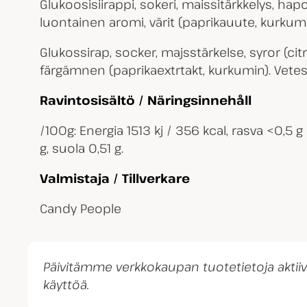
Glukoosisiirappi, sokeri, maissitärkkelys, 
luontainen aromi, värit (paprikauute, kurkumi
Glukossirap, socker, majsstärkelse, syror (ci
färgämnen (paprikaextrtakt, kurkumin). Vetes
Ravintosisältö / Näringsinnehåll
/100g: Energia 1513 kj / 356 kcal, rasva <0,5 g 
g, suola 0,51 g.
Valmistaja / Tillverkare
Candy People
Päivitämme verkkokaupan tuotetietoja akti
käyttöä.