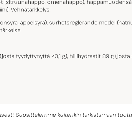
hapot (sitruunahappo, omenahappo), happamuudensäät
ini). Vehnätärkkelys.
tronsyra, äppelsyra), surhetsreglerande medel (natri
tärkelse
(josta tyydyttynyttä <0,1 g), hiilihydraatit 89 g (josta
ivisesti. Suosittelemme kuitenkin tarkistamaan tu