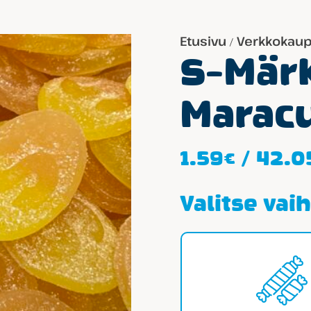
Etusivu
Verkkokau
/
S-Mär
Marac
1.59
€
/
42.0
Valitse vai