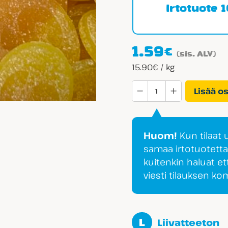
Irtotuote 
1.59
€
(sis. ALV)
15.90€ / kg
S-
Lisää o
Märke
Sour
Maracuja
Huom!
Kun tilaat
määrä
samaa irtotuotett
kuitenkin haluat et
viesti tilauksen k
L
Liivatteeton