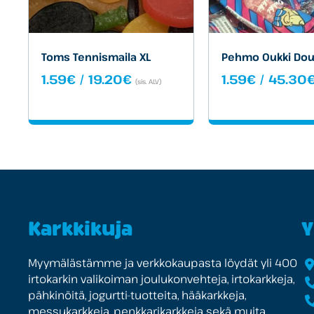
Toms Tennismaila XL
Pehmo Oukki Dou
Hintaluokka:
1.59
€
/
19.20
€
1.59
€
/
45.30
(sis. ALV)
1.59€
-
19.20€
Karkkikuja
Y
Myymälästämme ja verkkokaupasta löydät yli 400
irtokarkin valikoiman joulukonvehteja, irtokarkkeja,
pähkinöitä, jogurtti-tuotteita, hääkarkkeja,
messukarkkeja, penkkarikarkkeja sekä muita