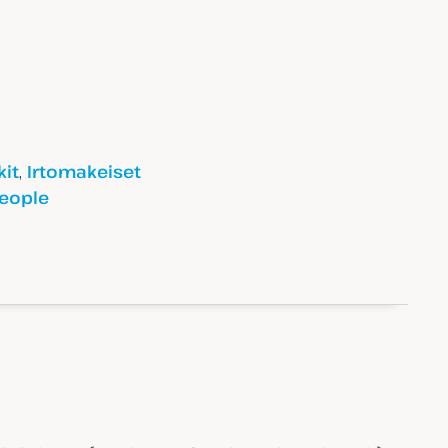
,
it
Irtomakeiset
eople