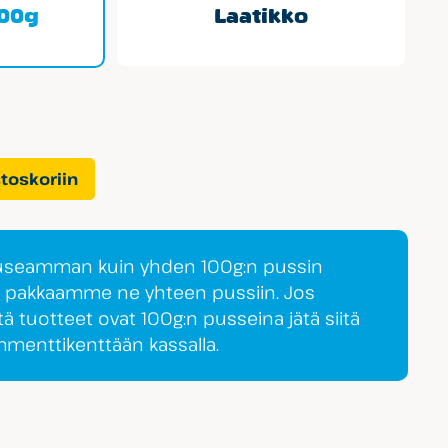
100g
Laatikko
stoskoriin
 useamman kuin yhden 100g:n pussin
a pakkaamme ne yhteen pussiin. Jos
tä tuotteet ovat 100g:n pusseina jätä siitä
ommenttikenttään kassalla.