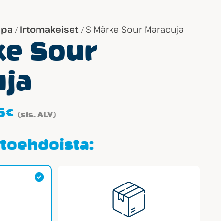
ppa
Irtomakeiset
S-Märke Sour Maracuja
/
/
ke Sour
uja
Hintaluokka:
5
€
(sis. ALV)
1.59€
-
htoehdoista:
42.05€