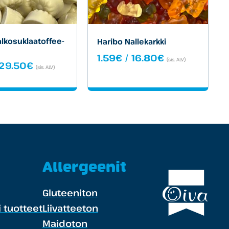
lko­suklaa­toffee­
Haribo Nallekarkki
Hintaluokka:
1.59
€
/
16.80
€
(sis. ALV)
Hintaluokka:
29.50
€
1.59€
(sis. ALV)
1.79€
-
-
16.80€
29.50€
Allergeenit
Gluteeniton
 tuotteet
Liivatteeton
Maidoton