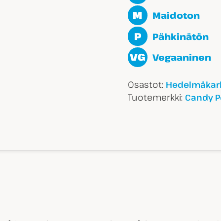
M
Maidoton
P
Pähkinätön
VG
Vegaaninen
Osastot:
Hedelmäkark
Tuotemerkki:
Candy P