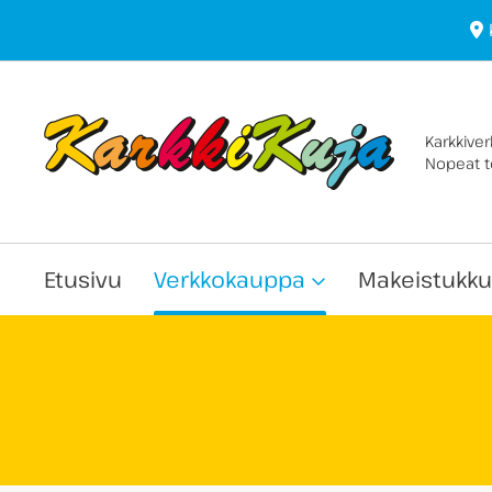
Karkkive
Nopeat to
Etusivu
Verkkokauppa
Makeistukku