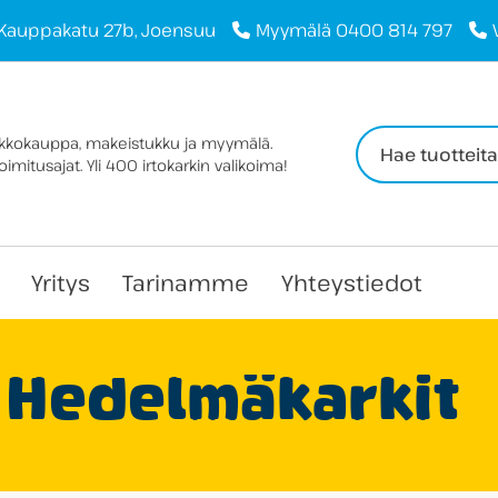
Kauppakatu 27b, Joensuu
Myymälä 0400 814 797
Haku:
rkkokauppa, makeistukku ja myymälä.
imitusajat. Yli 400 irtokarkin valikoima!
Yritys
Tarinamme
Yhteystiedot
Hedelmäkarkit