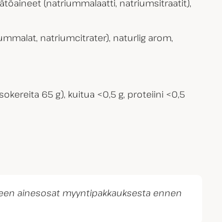
öaineet (natriummalaatti, natriumsitraatit),
ummalat, natriumcitrater), naturlig arom,
 sokereita 65 g), kuitua <0,5 g, proteiini <0,5
otteen ainesosat myyntipakkauksesta ennen