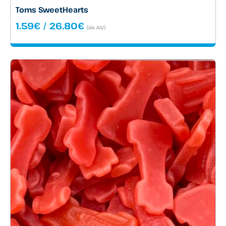
Toms SweetHearts
Hintaluokka:
1.59
€
/
26.80
€
(sis. ALV)
1.59€
-
26.80€