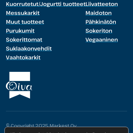
Kuorrutetut/Jogurtti tuotteet
Liivatteeton
Messukarkit
Maidoton
Muut tuotteet
Pähkinätön
Purukumit
Sokeriton
Sokerittomat
Vegaaninen
Suklaakonvehdit
Vaahtokarkit
© Copyright 2025 Markest Oy