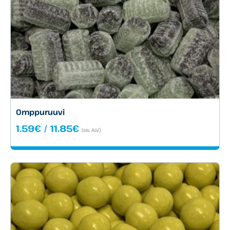
Omppuruuvi
Hintaluokka:
1.59
€
/
11.85
€
(sis. ALV)
1.59€
-
11.85€