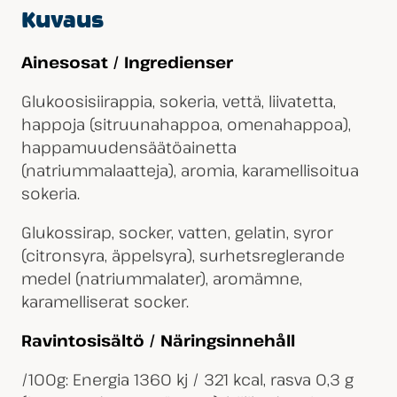
Kuvaus
Ainesosat / Ingredienser
Glukoosisiirappia, sokeria, vettä, liivatetta,
happoja (sitruunahappoa, omenahappoa),
happamuudensäätöainetta
(natriummalaatteja), aromia, karamellisoitua
sokeria.
Glukossirap, socker, vatten, gelatin, syror
(citronsyra, äppelsyra), surhetsreglerande
medel (natriummalater), aromämne,
karamelliserat socker.
Ravintosisältö / Näringsinnehåll
/100g: Energia 1360 kj / 321 kcal, rasva 0,3 g