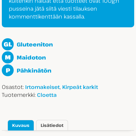
kuitenkin haluat että tuotteet ovat 100g:n
pusseina jätä siitä viesti tilauksen
kommenttikenttään kassalla.
GL
Gluteeniton
M
Maidoton
P
Pähkinätön
Osastot:
,
Irtomakeiset
Kirpeät karkit
Tuotemerkki:
Cloetta
Kuvaus
Lisätiedot