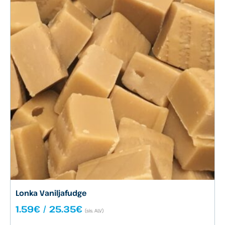
Lonka Vaniljafudge
Hintaluokka:
1.59
€
/
25.35
€
(sis. ALV)
1.59€