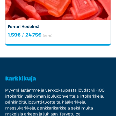
Ferrari Hedelmä
Hintaluokka:
1.59
€
/
24.75
€
(sis. ALV)
1.59€
-
24.75€
Karkkikuja
Myymälästämme ja verkkokaupasta löydät yli 400
irtokarkin valikoiman joulukonvehteja, irtokarkkeja,
pähkinöitä, jogurtti-tuotteita, hääkarkkeja,
messukarkkeja, penkkarikarkkeja sekä muita
makeisia arkeen ja juhlaan. Tervetuloa!