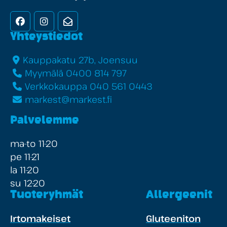
Facebook
Instagram
Uutiskirje
Yhteystiedot
Kauppakatu 27b, Joensuu
Myymälä 0400 814 797
Verkkokauppa 040 561 0443
markest@markest.fi
Palvelemme
ma-to 11-20
pe 11-21
la 11-20
su 12-20
Tuoteryhmät
Allergeenit
Irtomakeiset
Gluteeniton