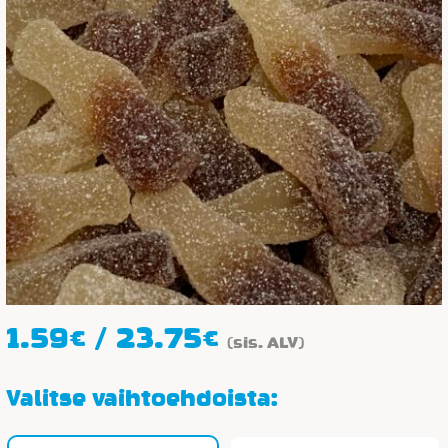
Hintaluokka:
1.59
€
/
23.75
€
(sis. ALV)
1.59€
-
Valitse vaihtoehdoista:
23.75€