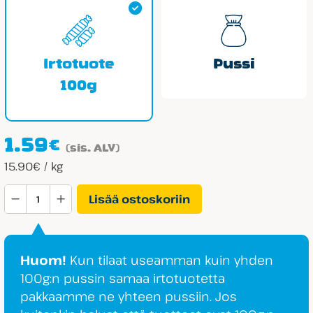
Irtotuote
Pussi
100g
1.59
€
(sis. ALV)
15.90€ / kg
Cloetta
Lisää ostoskoriin
Kirpeät
Colapullot
määrä
Huom!
Kun tilaat useamman kuin yhden
100g:n pussin samaa irtotuotetta
pakkaamme ne yhteen pussiin. Jos