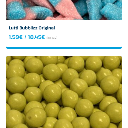
Lutti Bubblizz Original
Hintaluokka:
1.59
€
/
18.45
€
(sis. ALV)
1.59€
-
18.45€