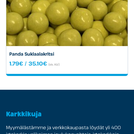
Panda Suklaalakritsi
Hintaluokka:
1.79
€
/
35.10
€
(sis. ALV)
1.79€
-
35.10€
Karkkikuja
Myymälästämme ja verkkokaupasta löydät yli 400