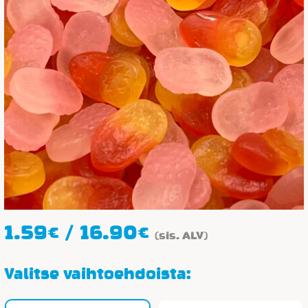
Hintaluokka:
1.59
€
/
16.90
€
(sis. ALV)
1.59€
-
Valitse vaihtoehdoista:
16.90€