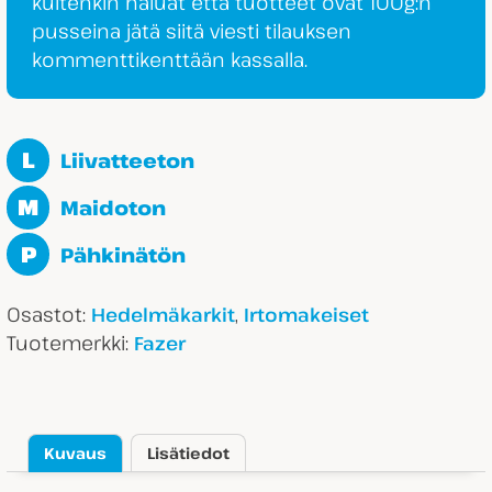
kuitenkin haluat että tuotteet ovat 100g:n
pusseina jätä siitä viesti tilauksen
kommenttikenttään kassalla.
L
Liivatteeton
M
Maidoton
P
Pähkinätön
Osastot:
,
Hedelmäkarkit
Irtomakeiset
Tuotemerkki:
Fazer
Kuvaus
Lisätiedot