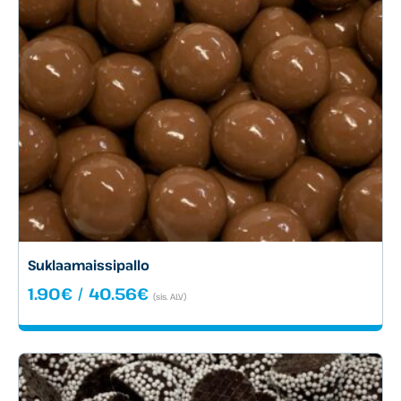
Suklaamaissipallo
Hintaluokka:
1.90
€
/
40.56
€
(sis. ALV)
1.90€
-
40.56€