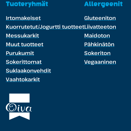
Tuoteryhmät
Allergeenit
Irtomakeiset
Gluteeniton
Kuorrutetut/Jogurtti tuotteet
Liivatteeton
Messukarkit
Maidoton
Muut tuotteet
Pähkinätön
Purukumit
Sokeriton
Sokerittomat
Vegaaninen
Suklaakonvehdit
Vaahtokarkit