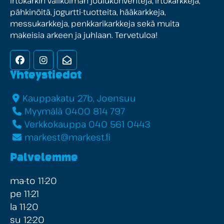
irtokarkin valikoiman joulukonvehteja, irtokarkkeja,
pähkinöitä, jogurtti-tuotteita, hääkarkkeja,
messukarkkeja, penkkarikarkkeja sekä muita
makeisia arkeen ja juhlaan. Tervetuloa!
Facebook
Instagram
Uutiskirje
Yhteystiedot
Kauppakatu 27b, Joensuu
Myymälä 0400 814 797
Verkkokauppa 040 561 0443
markest@markest.fi
Palvelemme
ma-to 11-20
pe 11-21
la 11-20
su 12-20