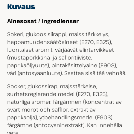
Kuvaus
Ainesosat / Ingredienser
Sokeri, glukoosisiirappi, maissitärkkelys,
happamuudensäätöaineet (E270, E325),
luontaiset aromit, värjäävät elintarvikkeet
(mustaporkkana- ja safloritiiviste,
paprikaöljyuute), pintakäsittelyaine (E903),
väri (antosyaaniuute). Saattaa sisältää vehnää.
Socker, glukossirap, majsstärkelse,
surhetsreglerande medel (E270, E325),
naturliga aromer, färgämnen (koncentrat av
svart morot och safflor, extrakt av
paprikaolja), ytbehandlingsmedel (E903),
färgämne (antocyaninextrakt). Kan innehålla
vete.