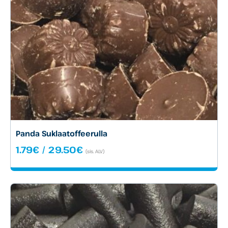
Panda Suklaatoffeerulla
Hintaluokka:
1.79
€
/
29.50
€
(sis. ALV)
1.79€
-
29.50€