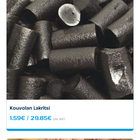
Kouvolan Lakritsi
Hintaluokka:
1.59
€
/
29.85
€
(sis. ALV)
1.59€
-
29.85€