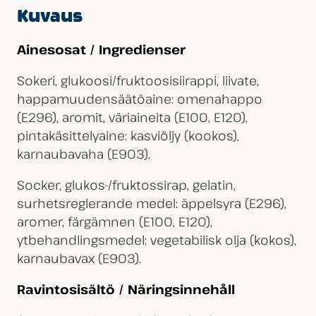
Kuvaus
Ainesosat / Ingredienser
Sokeri, glukoosi/fruktoosisiirappi, liivate,
happamuudensäätöaine: omenahappo
(E296), aromit, väriaineita (E100, E120),
pintakäsittelyaine: kasviöljy (kookos),
karnaubavaha (E903).
Socker, glukos-/fruktossirap, gelatin,
surhetsreglerande medel: äppelsyra (E296),
aromer, färgämnen (E100, E120),
ytbehandlingsmedel: vegetabilisk olja (kokos),
karnaubavax (E903).
Ravintosisältö / Näringsinnehåll