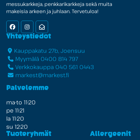
messukarkkeja, penkkarikarkkeja sekä muita
makeisia arkeen ja juhlaan. Tervetuloa!
Facebook
Instagram
Uutiskirje
Yhteystiedot
Kauppakatu 27b, Joensuu
Myymälä 0400 814 797
Verkkokauppa 040 561 0443
markest@markest.fi
Palvelemme
ma-to 11-20
pe 11-21
la 11-20
su 12-20
Tuoteryhmät
Allergeenit