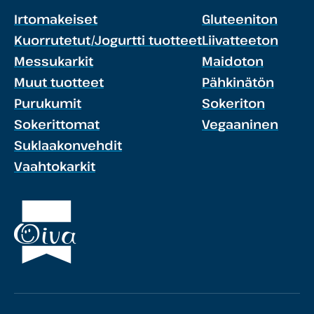
Irtomakeiset
Gluteeniton
Kuorrutetut/Jogurtti tuotteet
Liivatteeton
Messukarkit
Maidoton
Muut tuotteet
Pähkinätön
Purukumit
Sokeriton
Sokerittomat
Vegaaninen
Suklaakonvehdit
Vaahtokarkit