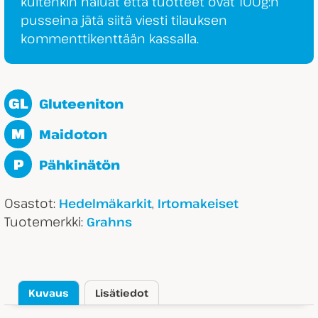
kuitenkin haluat että tuotteet ovat 100g:n
pusseina jätä siitä viesti tilauksen
kommenttikenttään kassalla.
GL
Gluteeniton
M
Maidoton
P
Pähkinätön
Osastot:
,
Hedelmäkarkit
Irtomakeiset
Tuotemerkki:
Grahns
Kuvaus
Lisätiedot