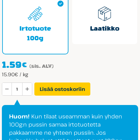
Irtotuote
Laatikko
100g
1.59
€
(sis. ALV)
15.90€ / kg
Grahns
Lisää ostoskoriin
Omena-
Passionkorva
määrä
Huom!
Kun tilaat useamman kuin yhden
100g:n pussin samaa irtotuotetta
pakkaamme ne yhteen pussiin. Jos