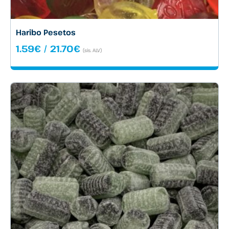
Haribo Pesetos
Hintaluokka:
1.59
€
/
21.70
€
(sis. ALV)
1.59€
-
21.70€