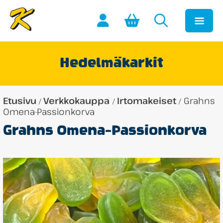
Hedelmäkarkit
Etusivu
Verkkokauppa
Irtomakeiset
Grahns
/
/
/
Omena-Passionkorva
Grahns Omena-Passionkorva