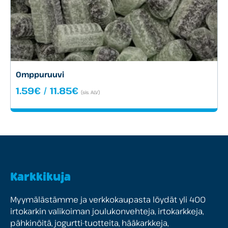
Omppuruuvi
Hintaluokka:
1.59
€
/
11.85
€
(sis. ALV)
1.59€
-
11.85€
Karkkikuja
Myymälästämme ja verkkokaupasta löydät yli 400
irtokarkin valikoiman joulukonvehteja, irtokarkkeja,
pähkinöitä, jogurtti-tuotteita, hääkarkkeja,