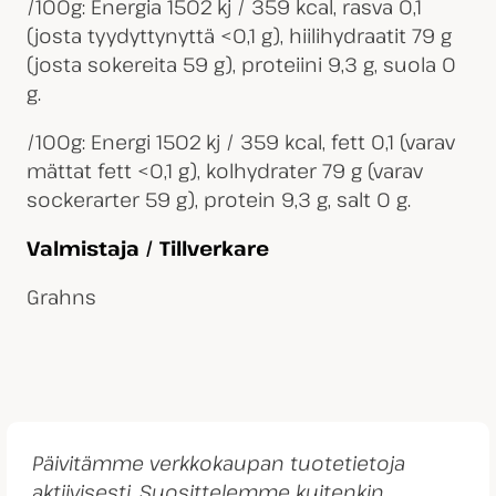
/100g: Energia 1502 kj / 359 kcal, rasva 0,1
(josta tyydyttynyttä <0,1 g), hiilihydraatit 79 g
(josta sokereita 59 g), proteiini 9,3 g, suola 0
g.
/100g: Energi 1502 kj / 359 kcal, fett 0,1 (varav
mättat fett <0,1 g), kolhydrater 79 g (varav
sockerarter 59 g), protein 9,3 g, salt 0 g.
Valmistaja / Tillverkare
Grahns
Päivitämme verkkokaupan tuotetietoja
aktiivisesti. Suosittelemme kuitenkin