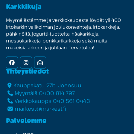
Karkkikuja
Myymälästämme ja verkkokaupasta löydät yli 400
irtokarkin valikoiman joulukonvehteja, irtokarkkeja,
pähkinöitä, jogurtti-tuotteita, hääkarkkeja,
messukarkkeja, penkkarikarkkeja sekä muita
makeisia arkeen ja juhlaan. Tervetuloa!
Facebook
Instagram
Uutiskirje
Yhteystiedot
Kauppakatu 27b, Joensuu
Myymälä 0400 814 797
Verkkokauppa 040 561 0443
markest@markest.fi
Palvelemme