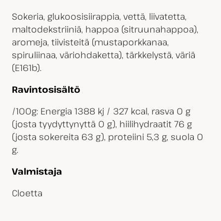
Sokeria, glukoosisiirappia, vettä, liivatetta,
maltodekstriiniä, happoa (sitruunahappoa),
aromeja, tiivisteitä (mustaporkkanaa,
spiruliinaa, väriohdaketta), tärkkelystä, väriä
(E161b).
Ravintosisältö
/100g: Energia 1388 kj / 327 kcal, rasva 0 g
(josta tyydyttynyttä 0 g), hiilihydraatit 76 g
(josta sokereita 63 g), proteiini 5,3 g, suola 0
g.
Valmistaja
Cloetta