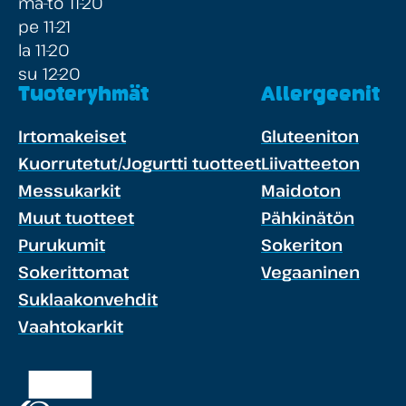
ma-to 11-20
pe 11-21
la 11-20
su 12-20
Tuoteryhmät
Allergeenit
Irtomakeiset
Gluteeniton
Kuorrutetut/Jogurtti tuotteet
Liivatteeton
Messukarkit
Maidoton
Muut tuotteet
Pähkinätön
Purukumit
Sokeriton
Sokerittomat
Vegaaninen
Suklaakonvehdit
Vaahtokarkit