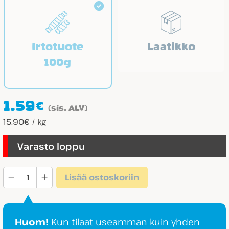
Irtotuote
Laatikko
100g
1.59
€
(sis. ALV)
15.90€ / kg
Varasto loppu
Hedelmäpyramidit
Lisää ostoskoriin
määrä
Huom!
Kun tilaat useamman kuin yhden