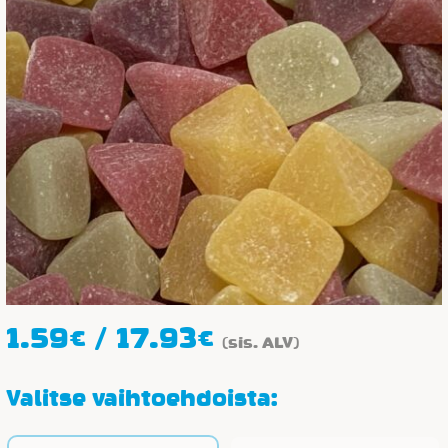
Hintaluokka:
1.59
€
/
17.93
€
(sis. ALV)
1.59€
-
Valitse vaihtoehdoista:
17.93€