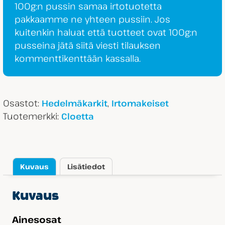
100g:n pussin samaa irtotuotetta
pakkaamme ne yhteen pussiin. Jos
kuitenkin haluat että tuotteet ovat 100g:n
pusseina jätä siitä viesti tilauksen
kommenttikenttään kassalla.
Osastot:
,
Hedelmäkarkit
Irtomakeiset
Tuotemerkki:
Cloetta
Kuvaus
Lisätiedot
Kuvaus
Ainesosat