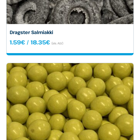
Dragster Salmiakki
Hintaluokka:
1.59
€
/
18.35
€
(sis. ALV)
1.59€
-
18.35€