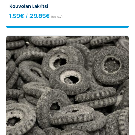
Kouvolan Lakritsi
Hintaluokka:
1.59
€
/
29.85
€
(sis. ALV)
1.59€
-
29.85€