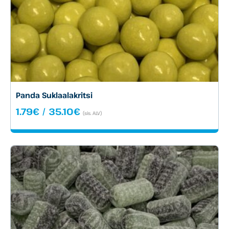
Panda Suklaalakritsi
Hintaluokka:
1.79
€
/
35.10
€
(sis. ALV)
1.79€
-
35.10€