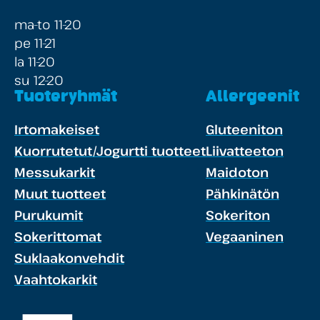
ma-to 11-20
pe 11-21
la 11-20
su 12-20
Tuoteryhmät
Allergeenit
Irtomakeiset
Gluteeniton
Kuorrutetut/Jogurtti tuotteet
Liivatteeton
Messukarkit
Maidoton
Muut tuotteet
Pähkinätön
Purukumit
Sokeriton
Sokerittomat
Vegaaninen
Suklaakonvehdit
Vaahtokarkit