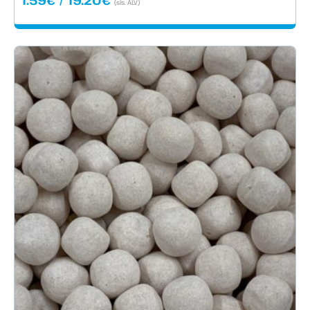
1.59
€
/
19.20
€
(sis. ALV)
1.59€
-
19.20€