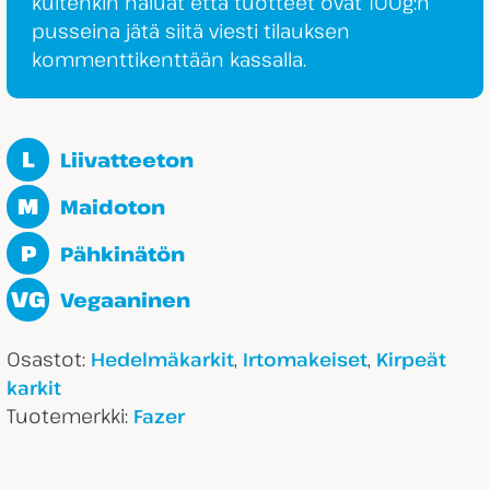
kuitenkin haluat että tuotteet ovat 100g:n
pusseina jätä siitä viesti tilauksen
kommenttikenttään kassalla.
L
Liivatteeton
M
Maidoton
P
Pähkinätön
VG
Vegaaninen
Osastot:
,
,
Hedelmäkarkit
Irtomakeiset
Kirpeät
karkit
Tuotemerkki:
Fazer