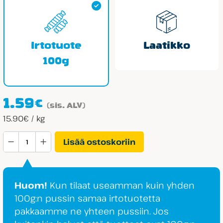
Irtotuote
Laatikko
100g
1.59
€
(sis. ALV)
15.90€ / kg
Fazer
Lisää ostoskoriin
Remix
Happokielet
määrä
Huom!
Kun tilaat useamman kuin yhden
100g:n pussin samaa irtotuotetta
pakkaamme ne yhteen pussiin. Jos