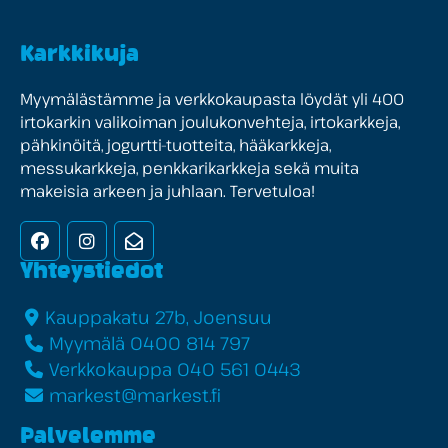
Karkkikuja
Myymälästämme ja verkkokaupasta löydät yli 400
irtokarkin valikoiman joulukonvehteja, irtokarkkeja,
pähkinöitä, jogurtti-tuotteita, hääkarkkeja,
messukarkkeja, penkkarikarkkeja sekä muita
makeisia arkeen ja juhlaan. Tervetuloa!
Facebook
Instagram
Uutiskirje
Yhteystiedot
Kauppakatu 27b, Joensuu
Myymälä 0400 814 797
Verkkokauppa 040 561 0443
markest@markest.fi
Palvelemme