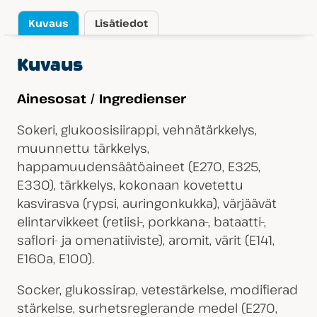
Kuvaus
Lisätiedot
Kuvaus
Ainesosat / Ingredienser
Sokeri, glukoosisiirappi, vehnätärkkelys,
muunnettu tärkkelys,
happamuudensäätöaineet (E270, E325,
E330), tärkkelys, kokonaan kovetettu
kasvirasva (rypsi, auringonkukka), värjäävät
elintarvikkeet (retiisi-, porkkana-, bataatti-,
saflori- ja omenatiiviste), aromit, värit (E141,
E160a, E100).
Socker, glukossirap, vetestärkelse, modifierad
stärkelse, surhetsreglerande medel (E270,