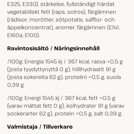
E325, E330), stärkelse, fullständigt härdat
vegetabiliskt fett (raps, solros), färgämnen
(rädisor, morötter, sötpotatis, safflor- och
äppelkoncentrat), aromer, färgämnen (E141,
E160a, E100).
Ravintosisältö / Näringsinnehåll
/100g: Energia 1545 kj / 367 kcal, rasva <0,5 g
(josta tyydyttynyttä 0 g), hiilihydraatit 91 g
(josta sokereita 62 g), proteiini <0,5 g, suola
0,39 g.
/100g: Energi 1545 kj / 367 kcal, fett <0,5 g
(varav mättat fett 0 g), kolhydrater 91 g (varav
sockerarter 62 g), protein <0,5 g, salt 0,39 g.
Valmistaja / Tillverkare