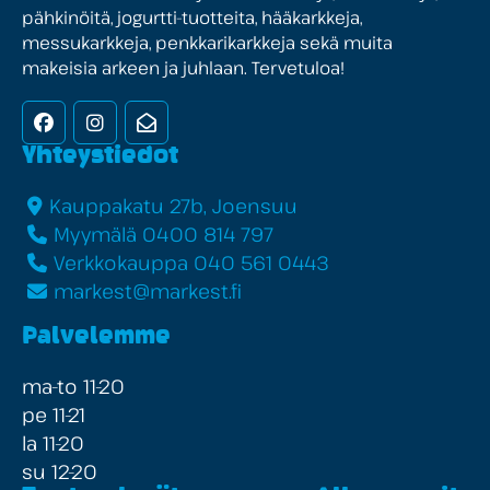
pähkinöitä, jogurtti-tuotteita, hääkarkkeja,
messukarkkeja, penkkarikarkkeja sekä muita
makeisia arkeen ja juhlaan. Tervetuloa!
Facebook
Instagram
Uutiskirje
Yhteystiedot
Kauppakatu 27b, Joensuu
Myymälä 0400 814 797
Verkkokauppa 040 561 0443
markest@markest.fi
Palvelemme
ma-to 11-20
pe 11-21
la 11-20
su 12-20