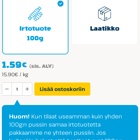
Irtotuote
Laatikko
100g
1.59
€
(sis. ALV)
15.90€ / kg
Cloetta
Lisää ostoskoriin
Brio
Hedelmä
määrä
Huom!
Kun tilaat useamman kuin yhden
100g:n pussin samaa irtotuotetta
pakkaamme ne yhteen pussiin. Jos