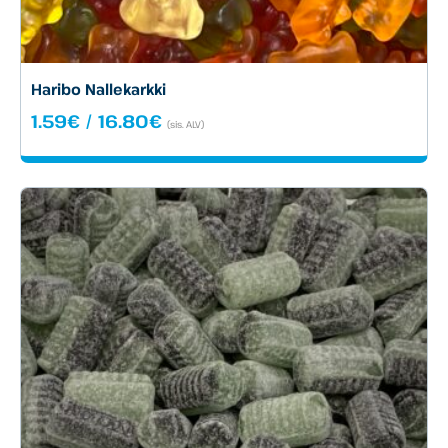
Haribo Nallekarkki
Hintaluokka:
1.59
€
/
16.80
€
(sis. ALV)
1.59€
-
16.80€