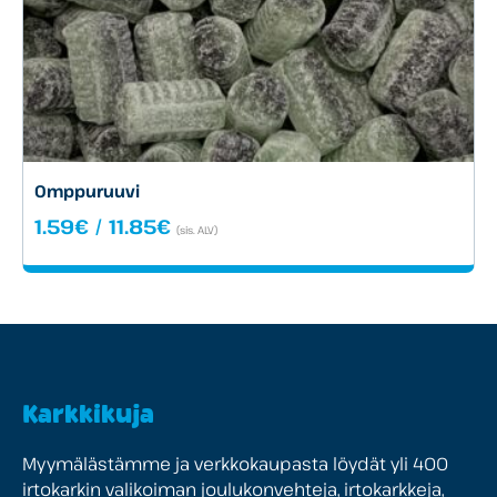
Omppuruuvi
Hintaluokka:
1.59
€
/
11.85
€
(sis. ALV)
1.59€
-
11.85€
Karkkikuja
Myymälästämme ja verkkokaupasta löydät yli 400
irtokarkin valikoiman joulukonvehteja, irtokarkkeja,