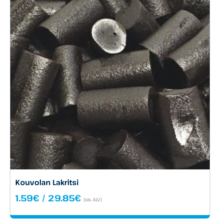
Kouvolan Lakritsi
Hintaluokka:
1.59
€
/
29.85
€
(sis. ALV)
1.59€
-