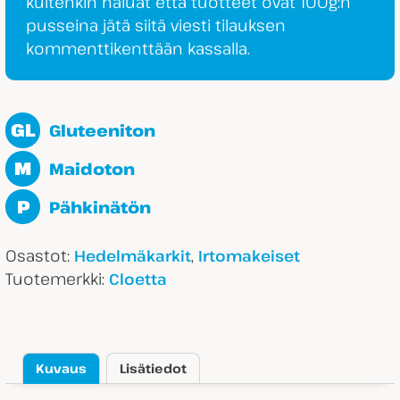
kuitenkin haluat että tuotteet ovat 100g:n
pusseina jätä siitä viesti tilauksen
kommenttikenttään kassalla.
GL
Gluteeniton
M
Maidoton
P
Pähkinätön
Osastot:
,
Hedelmäkarkit
Irtomakeiset
Tuotemerkki:
Cloetta
Kuvaus
Lisätiedot