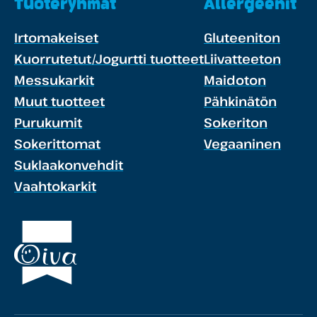
Tuoteryhmät
Allergeenit
Irtomakeiset
Gluteeniton
Kuorrutetut/Jogurtti tuotteet
Liivatteeton
Messukarkit
Maidoton
Muut tuotteet
Pähkinätön
Purukumit
Sokeriton
Sokerittomat
Vegaaninen
Suklaakonvehdit
Vaahtokarkit