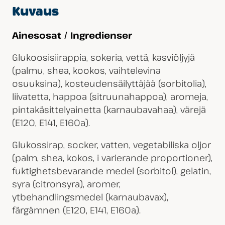
Kuvaus
Ainesosat / Ingredienser
Glukoosisiirappia, sokeria, vettä, kasviöljyjä
(palmu, shea, kookos, vaihtelevina
osuuksina), kosteudensäilyttäjää (sorbitolia),
liivatetta, happoa (sitruunahappoa), aromeja,
pintakäsittelyainetta (karnaubavahaa), värejä
(E120, E141, E160a).
Glukossirap, socker, vatten, vegetabiliska oljor
(palm, shea, kokos, i varierande proportioner),
fuktighetsbevarande medel (sorbitol), gelatin,
syra (citronsyra), aromer,
ytbehandlingsmedel (karnaubavax),
färgämnen (E120, E141, E160a).