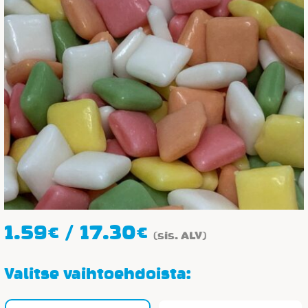
Hintaluokka:
1.59
€
/
17.30
€
(sis. ALV)
1.59€
-
Valitse vaihtoehdoista:
17.30€