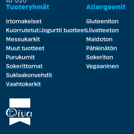
su 12-20
Tuoteryhmät
Allergeenit
Irtomakeiset
Gluteeniton
Kuorrutetut/Jogurtti tuotteet
Liivatteeton
Messukarkit
Maidoton
Muut tuotteet
Pähkinätön
Purukumit
Sokeriton
Sokerittomat
Vegaaninen
Suklaakonvehdit
Vaahtokarkit