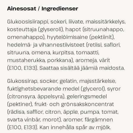
Ainesosat / Ingredienser
Glukoosisiirappi, sokeri, liivate, maissitärkkelys,
kosteuttaja (glyseroli), hapot (sitruunahappo,
omenahappo), hyytelöimisaine (pektiinit),
hedelmä- ja vihannestiivisteet (retiisi, saflori,
sitruuna, omena, kurpitsa, tomaatti,
mustaherukka, porkkana), aromeja, värit
(E100, E133). Saattaa sisältää jäämiä maidosta.
Glukossirap, socker, gelatin, majsstärkelse,
fuktighetsbevarande medel (glycerol), syror
(citronsyra, äppelsyra), geleringsmedel
(pektiner), frukt- och grönsakskoncentrat
(rädisa, safflor, citron, äpple, pumpa, tomat,
svarta vinbär, morot), aromer, färgämnen
(E100, E133). Kan innehålla spår av mjölk.