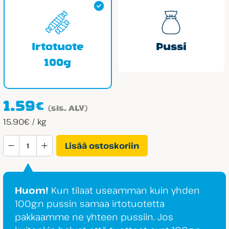
Irtotuote
Pussi
100g
1.59
€
(sis. ALV)
15.90€ / kg
Vidal
Lisää ostoskoriin
Vesimeloni
määrä
Huom!
Kun tilaat useamman kuin yhden
100g:n pussin samaa irtotuotetta
pakkaamme ne yhteen pussiin. Jos