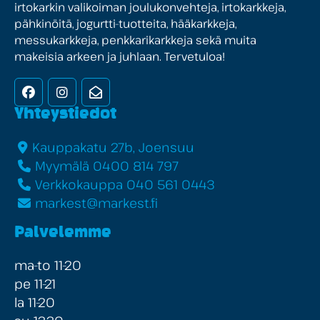
irtokarkin valikoiman joulukonvehteja, irtokarkkeja,
pähkinöitä, jogurtti-tuotteita, hääkarkkeja,
messukarkkeja, penkkarikarkkeja sekä muita
makeisia arkeen ja juhlaan. Tervetuloa!
Facebook
Instagram
Uutiskirje
Yhteystiedot
Kauppakatu 27b, Joensuu
Myymälä 0400 814 797
Verkkokauppa 040 561 0443
markest@markest.fi
Palvelemme
ma-to 11-20
pe 11-21
la 11-20