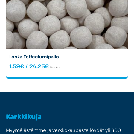
Lonka Toffeelumipallo
Hintaluokka:
1.59
€
/
24.25
€
(sis. ALV)
1.59€
-
24.25€
Karkkikuja
Myymälästämme ja verkkokaupasta löydät yli 400