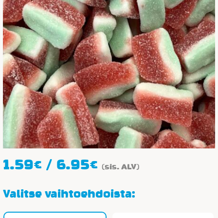
Hintaluokka:
1.59
€
/
6.95
€
(sis. ALV)
1.59€
-
Valitse vaihtoehdoista:
6.95€