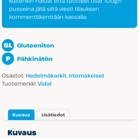
kuitenkin haluat että tuotteet ovat 100g:n
pusseina jätä siitä viesti tilauksen
kommenttikenttään kassalla.
GL
Gluteeniton
P
Pähkinätön
Osastot:
,
Hedelmäkarkit
Irtomakeiset
Tuotemerkki:
Vidal
Kuvaus
Lisätiedot
Kuvaus