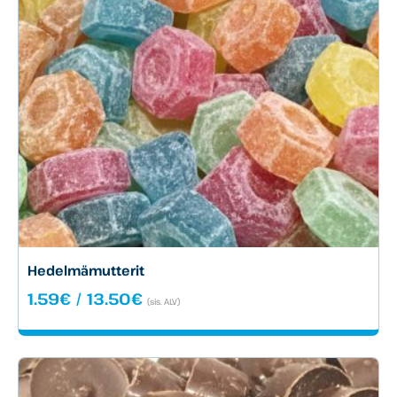
Hedelmämutterit
Hintaluokka:
1.59
€
/
13.50
€
(sis. ALV)
1.59€
-
13.50€