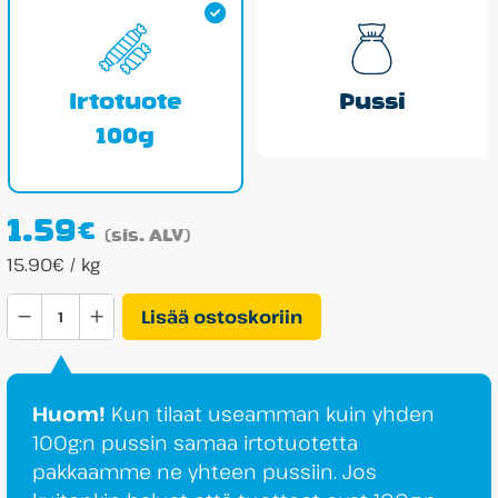
Irtotuote
Pussi
100g
1.59
€
(sis. ALV)
15.90€ / kg
Bulgari
Lisää ostoskoriin
Vaahtojäätelö
määrä
Huom!
Kun tilaat useamman kuin yhden
100g:n pussin samaa irtotuotetta
pakkaamme ne yhteen pussiin. Jos