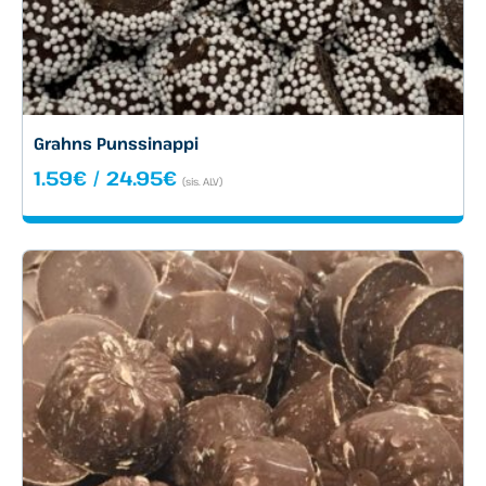
Grahns Punssinappi
Hintaluokka:
1.59
€
/
24.95
€
(sis. ALV)
1.59€
-
24.95€