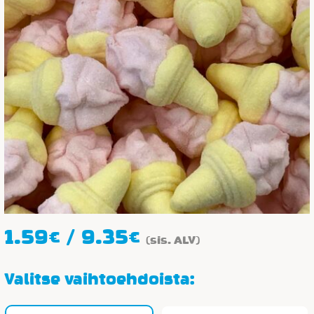
Hintaluokka:
1.59
€
/
9.35
€
(sis. ALV)
1.59€
-
Valitse vaihtoehdoista:
9.35€