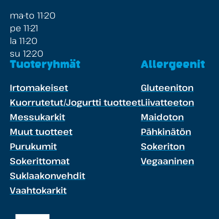
ma-to 11-20
pe 11-21
la 11-20
su 12-20
Tuoteryhmät
Allergeenit
Irtomakeiset
Gluteeniton
Kuorrutetut/Jogurtti tuotteet
Liivatteeton
Messukarkit
Maidoton
Muut tuotteet
Pähkinätön
Purukumit
Sokeriton
Sokerittomat
Vegaaninen
Suklaakonvehdit
Vaahtokarkit