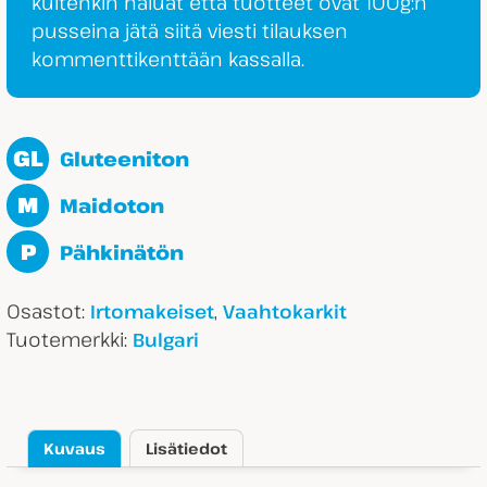
kuitenkin haluat että tuotteet ovat 100g:n
pusseina jätä siitä viesti tilauksen
kommenttikenttään kassalla.
GL
Gluteeniton
M
Maidoton
P
Pähkinätön
Osastot:
,
Irtomakeiset
Vaahtokarkit
Tuotemerkki:
Bulgari
Kuvaus
Lisätiedot