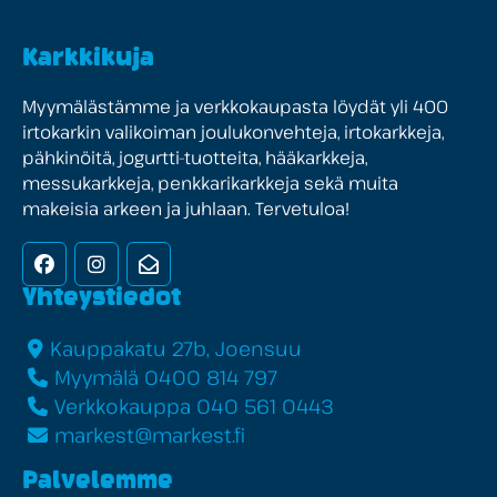
Karkkikuja
Myymälästämme ja verkkokaupasta löydät yli 400
irtokarkin valikoiman joulukonvehteja, irtokarkkeja,
pähkinöitä, jogurtti-tuotteita, hääkarkkeja,
messukarkkeja, penkkarikarkkeja sekä muita
makeisia arkeen ja juhlaan. Tervetuloa!
Facebook
Instagram
Uutiskirje
Yhteystiedot
Kauppakatu 27b, Joensuu
Myymälä 0400 814 797
Verkkokauppa 040 561 0443
markest@markest.fi
Palvelemme