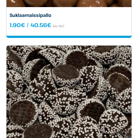
Suklaamaissipallo
Hintaluokka:
1.90
€
/
40.56
€
(sis. ALV)
1.90€
-
40.56€