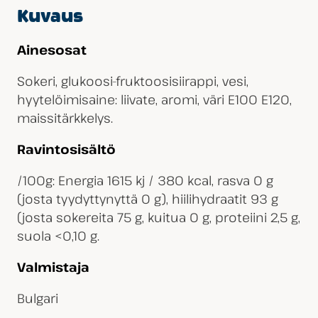
Kuvaus
Ainesosat
Sokeri, glukoosi-fruktoosisiirappi, vesi,
hyytelöimisaine: liivate, aromi, väri E100 E120,
maissitärkkelys.
Ravintosisältö
/100g: Energia 1615 kj / 380 kcal, rasva 0 g
(josta tyydyttynyttä 0 g), hiilihydraatit 93 g
(josta sokereita 75 g, kuitua 0 g, proteiini 2,5 g,
suola <0,10 g.
Valmistaja
Bulgari