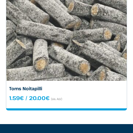
Toms Noitapilli
Hintaluokka:
1.59
€
/
20.00
€
(sis. ALV)
1.59€
-
20.00€