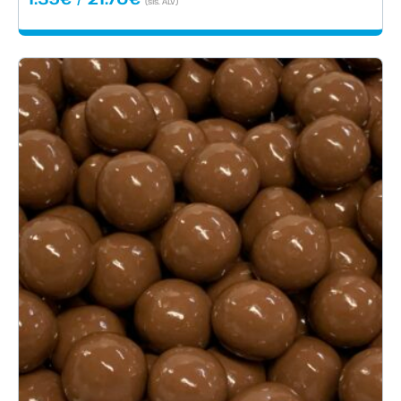
(sis. ALV)
1.59€
-
21.70€