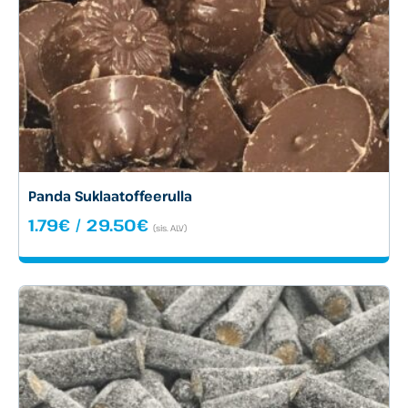
Panda Suklaatoffeerulla
Hintaluokka:
1.79
€
/
29.50
€
(sis. ALV)
1.79€
-
29.50€