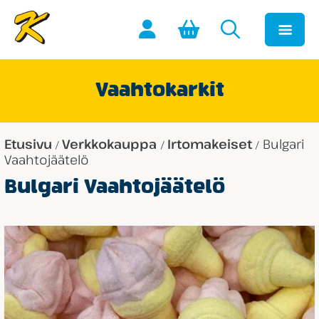
Vaahtokarkit
Etusivu
Verkkokauppa
Irtomakeiset
Bulgari
/
/
/
Vaahtojäätelö
Bulgari Vaahtojäätelö