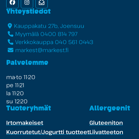
Facebook
Instagram
Uutiskirje
Yhteystiedot
Kauppakatu 27b, Joensuu
Myymälä 0400 814 797
Verkkokauppa 040 561 0443
markest@markest.fi
Palvelemme
ma-to 11-20
pe 11-21
la 11-20
su 12-20
Tuoteryhmät
Allergeenit
Irtomakeiset
Gluteeniton
Kuorrutetut/Jogurtti tuotteet
Liivatteeton