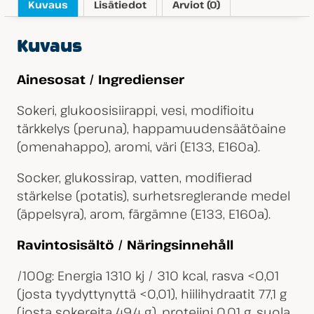
Kuvaus
Lisätiedot
Arviot (0)
Kuvaus
Ainesosat / Ingredienser
Sokeri, glukoosisiirappi, vesi, modifioitu
tärkkelys (peruna), happamuudensäätöaine
(omenahappo), aromi, väri (E133, E160a).
Socker, glukossirap, vatten, modifierad
stärkelse (potatis), surhetsreglerande medel
(äppelsyra), arom, färgämne (E133, E160a).
Ravintosisältö / Näringsinnehåll
/100g: Energia 1310 kj / 310 kcal, rasva <0,01
(josta tyydyttynyttä <0,01), hiilihydraatit 77,1 g
(josta sokereita 49,4 g), proteiini 0,01 g, suola