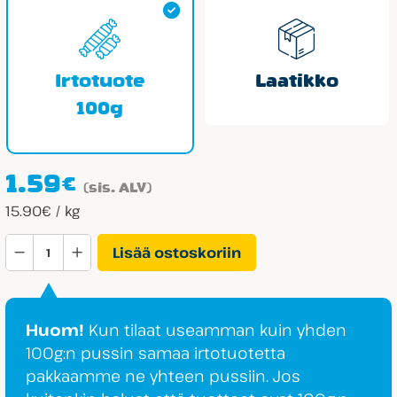
Irtotuote
Laatikko
100g
1.59
€
(sis. ALV)
15.90€ / kg
Grahns
Lisää ostoskoriin
Pärontwins
määrä
Huom!
Kun tilaat useamman kuin yhden
100g:n pussin samaa irtotuotetta
pakkaamme ne yhteen pussiin. Jos