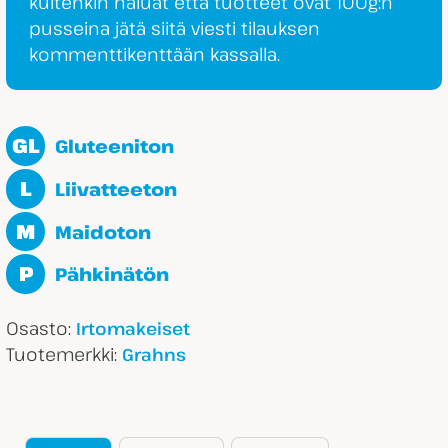
kuitenkin haluat että tuotteet ovat 100g:n
pusseina jätä siitä viesti tilauksen
kommenttikenttään kassalla.
GL
Gluteeniton
L
Liivatteeton
M
Maidoton
P
Pähkinätön
Osasto:
Irtomakeiset
Tuotemerkki:
Grahns