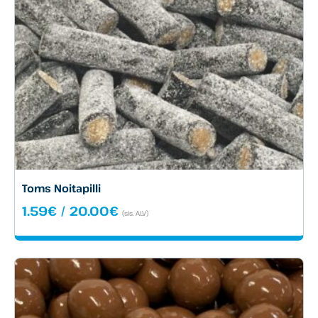
Toms Noitapilli
Hintaluokka:
1.59
€
/
20.00
€
(sis. ALV)
1.59€
-
20.00€