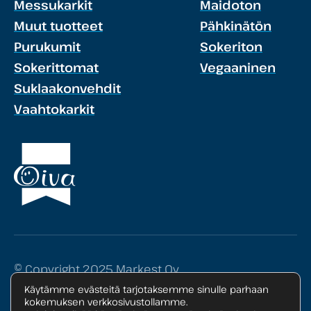
Messukarkit
Maidoton
Muut tuotteet
Pähkinätön
Purukumit
Sokeriton
Sokerittomat
Vegaaninen
Suklaakonvehdit
Vaahtokarkit
© Copyright 2025 Markest Oy
Käytämme evästeitä tarjotaksemme sinulle parhaan
Tietosuojaseloste
kokemuksen verkkosivustollamme.