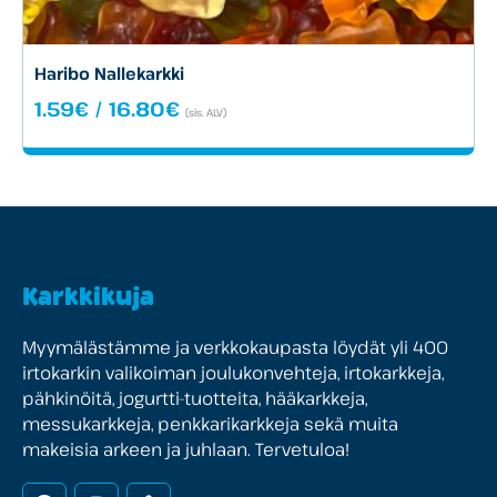
Haribo Nallekarkki
Hintaluokka:
1.59
€
/
16.80
€
(sis. ALV)
1.59€
-
16.80€
Karkkikuja
Myymälästämme ja verkkokaupasta löydät yli 400
irtokarkin valikoiman joulukonvehteja, irtokarkkeja,
pähkinöitä, jogurtti-tuotteita, hääkarkkeja,
messukarkkeja, penkkarikarkkeja sekä muita
makeisia arkeen ja juhlaan. Tervetuloa!