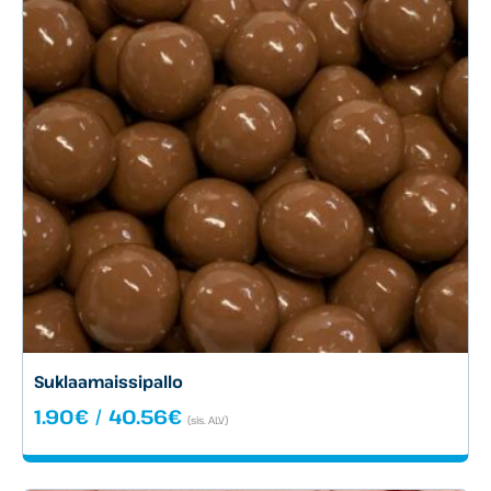
Suklaamaissipallo
Hintaluokka:
1.90
€
/
40.56
€
(sis. ALV)
1.90€
-
40.56€