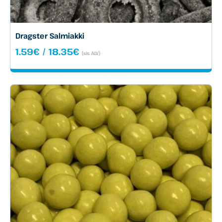
Dragster Salmiakki
Hintaluokka:
1.59
€
/
18.35
€
(sis. ALV)
1.59€
-
18.35€