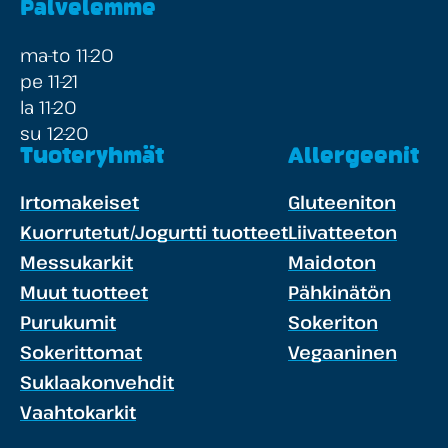
Palvelemme
ma-to 11-20
pe 11-21
la 11-20
su 12-20
Tuoteryhmät
Allergeenit
Irtomakeiset
Gluteeniton
Kuorrutetut/Jogurtti tuotteet
Liivatteeton
Messukarkit
Maidoton
Muut tuotteet
Pähkinätön
Purukumit
Sokeriton
Sokerittomat
Vegaaninen
Suklaakonvehdit
Vaahtokarkit