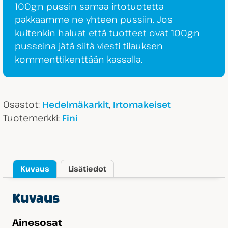
100g:n pussin samaa irtotuotetta
pakkaamme ne yhteen pussiin. Jos
kuitenkin haluat että tuotteet ovat 100g:n
pusseina jätä siitä viesti tilauksen
kommenttikenttään kassalla.
Osastot:
,
Hedelmäkarkit
Irtomakeiset
Tuotemerkki:
Fini
Kuvaus
Lisätiedot
Kuvaus
Ainesosat