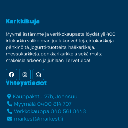
Karkkikuja
Myymälästämme ja verkkokaupasta löydät yli 400
irtokarkin valikoiman joulukonvehteja, irtokarkkeja,
pähkinöitä, jogurtti-tuotteita, hääkarkkeja,
messukarkkeja, penkkarikarkkeja sekä muita
makeisia arkeen ja juhlaan. Tervetuloa!
Facebook
Instagram
Uutiskirje
Yhteystiedot
Kauppakatu 27b, Joensuu
Myymälä 0400 814 797
Verkkokauppa 040 561 0443
markest@markest.fi