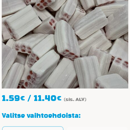
Hintaluokka:
1.59
€
/
11.40
€
(sis. ALV)
1.59€
-
Valitse vaihtoehdoista:
11.40€