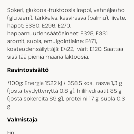
Sokeri, glukoosi-fruktoosisiirappi, vehnäjauho
(gluteeni), tärkkelys, kasvirasva (palmu), liivate,
hapot: E330, E296, E270,
happamuudensäätöaineet: E325, E331,
aromit, suola, emulgointiaine: E471,
kosteudensäilyttäjä: E422, värit E120. Saattaa
sisältää pieniä määriä laktoosia.
Ravintosisältö
/100g: Energia 1522 kj / 358,5 kcal, rasva 1,3 g
(josta tyydyttynyttä 0,8 g), hiilihydraatit 85 g
(josta sokereita 69 g), proteiini 1,7 g, suola 0,3
g.
Valmistaja
Fini