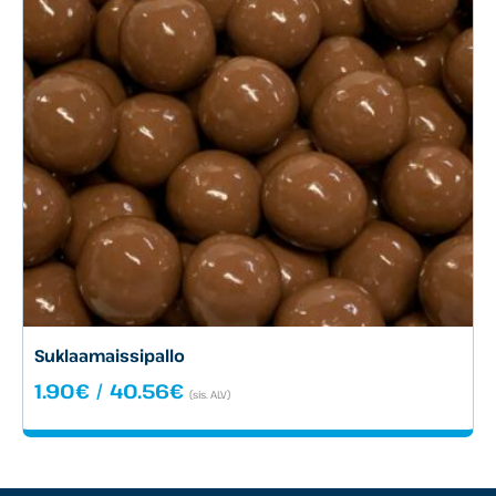
Suklaamaissipallo
Hintaluokka:
1.90
€
/
40.56
€
(sis. ALV)
1.90€
-
40.56€