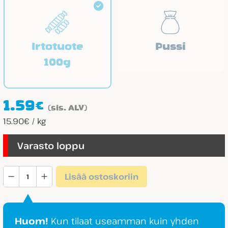
Irtotuote
Pussi
100g
1.59
€
(sis. ALV)
15.90€ / kg
Varasto loppu
Mansikkatiili
Lisää ostoskoriin
määrä
Huom!
Kun tilaat useamman kuin yhden