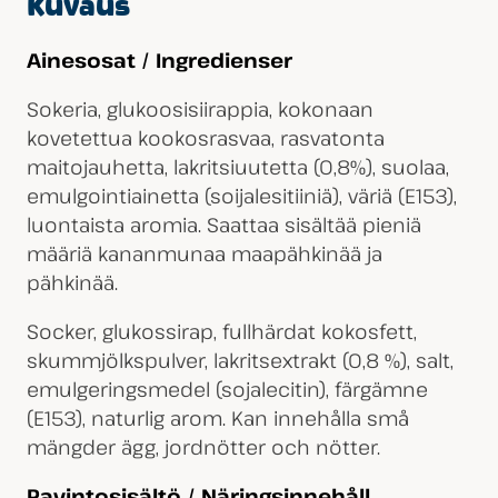
Kuvaus
Ainesosat / Ingredienser
Sokeria, glukoosisiirappia, kokonaan
kovetettua kookosrasvaa, rasvatonta
maitojauhetta, lakritsiuutetta (0,8%), suolaa,
emulgointiainetta (soijalesitiiniä), väriä (E153),
luontaista aromia. Saattaa sisältää pieniä
määriä kananmunaa maapähkinää ja
pähkinää.
Socker, glukossirap, fullhärdat kokosfett,
skummjölkspulver, lakritsextrakt (0,8 %), salt,
emulgeringsmedel (sojalecitin), färgämne
(E153), naturlig arom. Kan innehålla små
mängder ägg, jordnötter och nötter.
Ravintosisältö / Näringsinnehåll