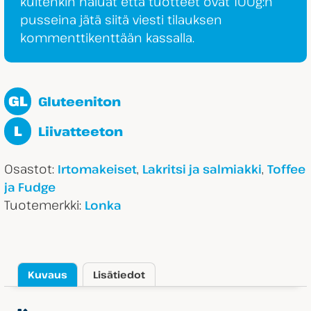
kuitenkin haluat että tuotteet ovat 100g:n
pusseina jätä siitä viesti tilauksen
kommenttikenttään kassalla.
GL
Gluteeniton
L
Liivatteeton
Osastot:
,
,
Irtomakeiset
Lakritsi ja salmiakki
Toffee
ja Fudge
Tuotemerkki:
Lonka
Kuvaus
Lisätiedot