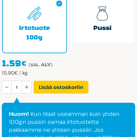
Irtotuote
Pussi
100g
1.59
€
(sis. ALV)
15.90€ / kg
Lonka
Lisää ostoskoriin
Lakritsifudge
määrä
Huom!
Kun tilaat useamman kuin yhden
100g:n pussin samaa irtotuotetta
pakkaamme ne yhteen pussiin. Jos