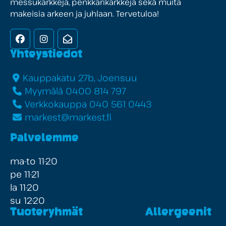
messukarkkeja, penkkarikarkkeja sekä muita
makeisia arkeen ja juhlaan. Tervetuloa!
Facebook
Instagram
Uutiskirje
Yhteystiedot
Kauppakatu 27b, Joensuu
Myymälä 0400 814 797
Verkkokauppa 040 561 0443
markest@markest.fi
Palvelemme
ma-to 11-20
pe 11-21
la 11-20
su 12-20
Tuoteryhmät
Allergeenit