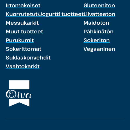
Irtomakeiset
Gluteeniton
Kuorrutetut/Jogurtti tuotteet
Liivatteeton
Messukarkit
Maidoton
Muut tuotteet
Pähkinätön
Purukumit
Sokeriton
Sokerittomat
Vegaaninen
Suklaakonvehdit
Vaahtokarkit