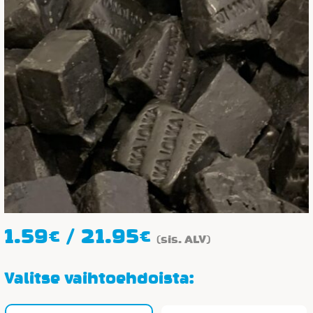
Hintaluokka:
1.59
€
/
21.95
€
(sis. ALV)
1.59€
-
Valitse vaihtoehdoista:
21.95€