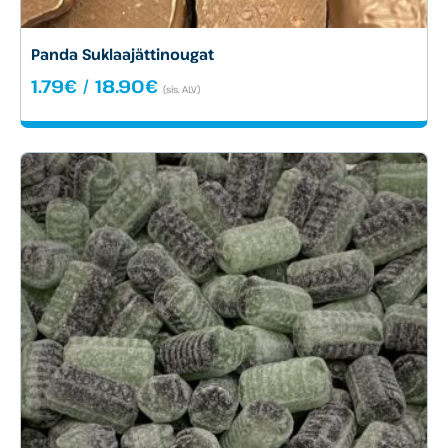
Panda Suklaajättinougat
Hintaluokka:
1.79
€
/
18.90
€
(sis. ALV)
1.79€
-
18.90€