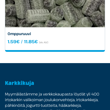
Omppuruuvi
Hintaluokka:
1.59
€
/
11.85
€
(sis. ALV)
1.59€
-
11.85€
Karkkikuja
Myymälästämme ja verkkokaupasta löydät yli 400
irtokarkin valikoiman joulukonvehteja, irtokarkkeja,
pähkinöitä, jogurtti-tuotteita, hääkarkkeja,