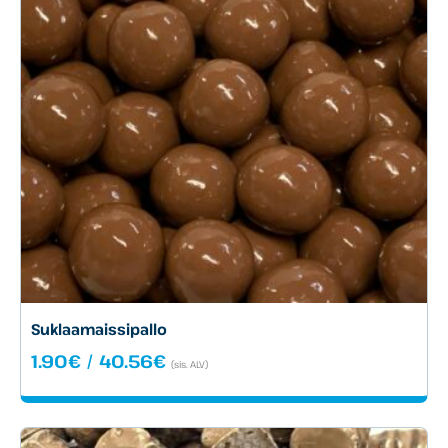
Suklaamaissipallo
Hintaluokka:
1.90
€
/
40.56
€
(sis. ALV)
1.90€
-
40.56€