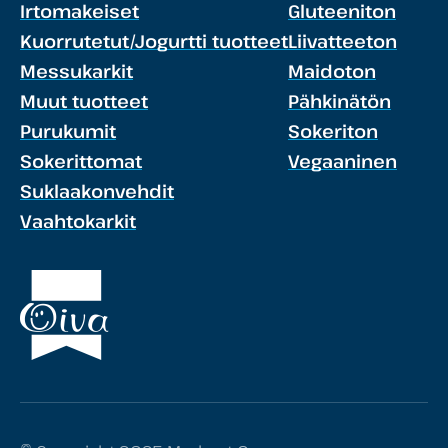
Irtomakeiset
Gluteeniton
Kuorrutetut/Jogurtti tuotteet
Liivatteeton
Messukarkit
Maidoton
Muut tuotteet
Pähkinätön
Purukumit
Sokeriton
Sokerittomat
Vegaaninen
Suklaakonvehdit
Vaahtokarkit