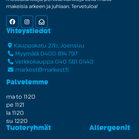
makeisia arkeen ja juhlaan. Tervetuloa!
Facebook
Instagram
Uutiskirje
Yhteystiedot
Kauppakatu 27b, Joensuu
Myymälä 0400 814 797
Verkkokauppa 040 561 0443
markest@markest.fi
Palvelemme
ma-to 11-20
pe 11-21
la 11-20
su 12-20
Tuoteryhmät
Allergeenit