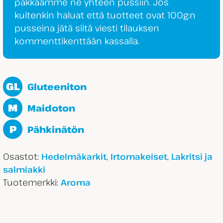
pakkaamme ne yhteen pussiin. Jos
kuitenkin haluat että tuotteet ovat 100g:n
pusseina jätä siitä viesti tilauksen
kommenttikenttään kassalla.
GL
Gluteeniton
M
Maidoton
P
Pähkinätön
Osastot:
,
,
Hedelmäkarkit
Irtomakeiset
Lakritsi ja
salmiakki
Tuotemerkki:
Aroma