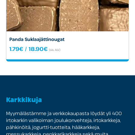
Panda Suklaajättinougat
Hintaluokka:
1.79
€
/
18.90
€
(sis. ALV)
1.79€
-
18.90€
Karkkikuja
Myymälästämme ja verkkokaupasta löydät yli 400
irtokarkin valikoiman joulukonvehteja, irtokarkkeja,
pähkinöitä, jogurtti-tuotteita, hääkarkkeja,
messukarkkeja, penkkarikarkkeja sekä muita