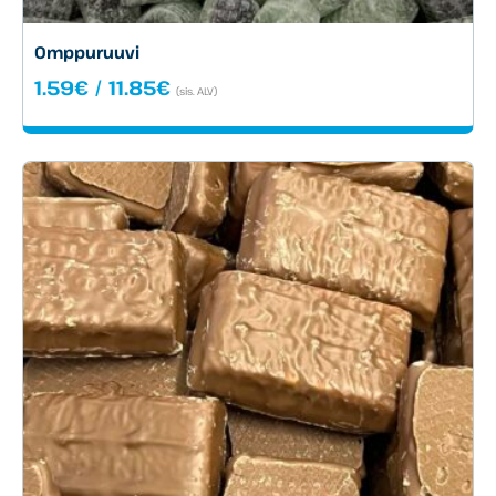
Omppuruuvi
Hintaluokka:
1.59
€
/
11.85
€
(sis. ALV)
1.59€
-
11.85€