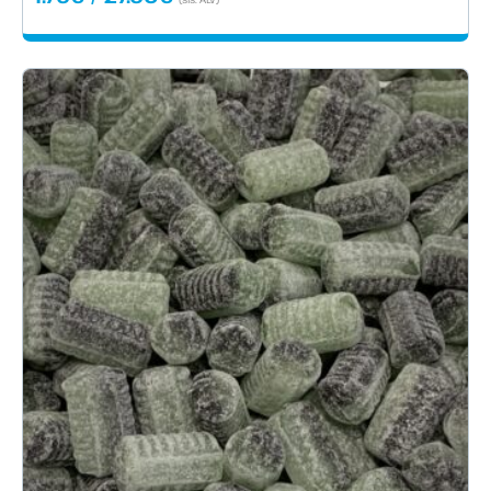
1.79€
-
27.90€