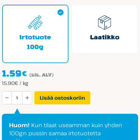
14.65€
Irtotuote
Laatikko
100g
1.59
€
(sis. ALV)
15.90€ / kg
Aroma
Lisää ostoskoriin
Klockor
XL
Hallon-
Huom!
Kun tilaat useamman kuin yhden
Lakrits
100g:n pussin samaa irtotuotetta
määrä