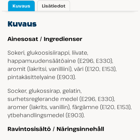
Kuvaus
Lisätiedot
Kuvaus
Ainesosat / Ingredienser
Sokeri, glukoosisiirappi, liivate,
happamuudensäätöaine (E296, E330),
aromit (lakritsi, vanilliini), väri (E120, E153),
pintakäsittelyaine (E903).
Socker, glukossirap, gelatin,
surhetsreglerande medel (E296, E330),
aromer (lakrits, vanillin), färgämne (E120, E153),
ytbehandlingsmedel (E903).
Ravintosisältö / Näringsinnehåll