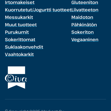
Irtomakeiset
Gluteeniton
Kuorrutetut/Jogurtti tuotteet
Liivatteeton
Messukarkit
Maidoton
Muut tuotteet
Pähkinätön
Purukumit
Sokeriton
Sokerittomat
Vegaaninen
Suklaakonvehdit
Vaahtokarkit