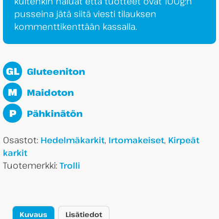
kuitenkin haluat että tuotteet ovat 100g:n
pusseina jätä siitä viesti tilauksen
kommenttikenttään kassalla.
GL
Gluteeniton
M
Maidoton
P
Pähkinätön
Osastot:
,
,
Hedelmäkarkit
Irtomakeiset
Kirpeät
karkit
Tuotemerkki:
Trolli
Kuvaus
Lisätiedot