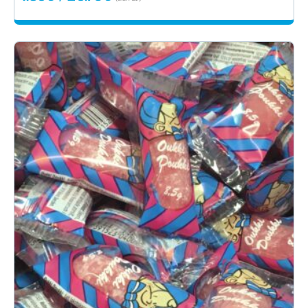
1.59€
-
29.70€