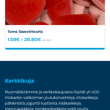
Toms SweetHearts
Hintaluokka:
1.59
€
/
26.80
€
(sis. ALV)
1.59€
-
26.80€
Karkkikuja
Myymälästämme ja verkkokaupasta löydät yli 400
irtokarkin valikoiman joulukonvehteja, irtokarkkeja,
pähkinöitä, jogurtti-tuotteita, hääkarkkeja,
messukarkkeja, penkkarikarkkeja sekä muita