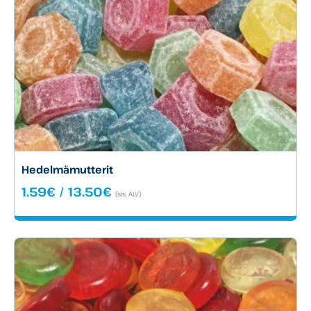
Hedelmämutterit
Hintaluokka:
1.59
€
/
13.50
€
(sis. ALV)
1.59€
-
13.50€