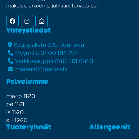
makeisia arkeen ja juhlaan. Tervetuloa!
Facebook
Instagram
Uutiskirje
Yhteystiedot
Kauppakatu 27b, Joensuu
Myymälä 0400 814 797
Verkkokauppa 040 561 0443
markest@markest.fi
Palvelemme
ma-to 11-20
pe 11-21
la 11-20
su 12-20
Tuoteryhmät
Allergeenit