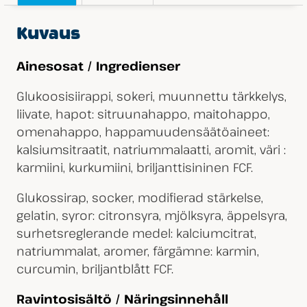
Kuvaus
Ainesosat / Ingredienser
Glukoosisiirappi, sokeri, muunnettu tärkkelys,
liivate, hapot: sitruunahappo, maitohappo,
omenahappo, happamuudensäätöaineet:
kalsiumsitraatit, natriummalaatti, aromit, väri :
karmiini, kurkumiini, briljanttisininen FCF.
Glukossirap, socker, modifierad stärkelse,
gelatin, syror: citronsyra, mjölksyra, äppelsyra,
surhetsreglerande medel: kalciumcitrat,
natriummalat, aromer, färgämne: karmin,
curcumin, briljantblått FCF.
Ravintosisältö / Näringsinnehåll