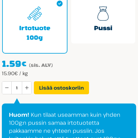
Irtotuote
Pussi
100g
1.59
€
(sis. ALV)
15.90€ / kg
Trolli
Lisää ostoskoriin
Kirpeät
Madot
määrä
Huom!
Kun tilaat useamman kuin yhden
100g:n pussin samaa irtotuotetta
pakkaamme ne yhteen pussiin. Jos