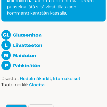
kuitenkin haluat että tuotteet ovat 100g:n
pusseina jätä siitä viesti tilauksen
kommenttikenttään kassalla.
GL
Gluteeniton
L
Liivatteeton
M
Maidoton
P
Pähkinätön
Osastot:
,
Hedelmäkarkit
Irtomakeiset
Tuotemerkki:
Cloetta