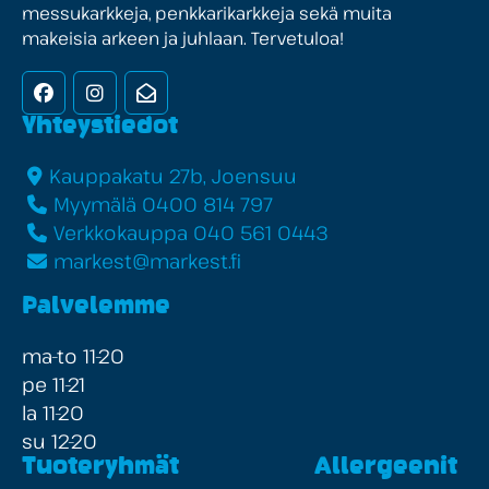
messukarkkeja, penkkarikarkkeja sekä muita
makeisia arkeen ja juhlaan. Tervetuloa!
Facebook
Instagram
Uutiskirje
Yhteystiedot
Kauppakatu 27b, Joensuu
Myymälä 0400 814 797
Verkkokauppa 040 561 0443
markest@markest.fi
Palvelemme
ma-to 11-20
pe 11-21
la 11-20
su 12-20
Tuoteryhmät
Allergeenit