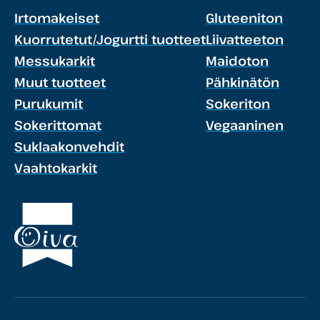
Irtomakeiset
Gluteeniton
Kuorrutetut/Jogurtti tuotteet
Liivatteeton
Messukarkit
Maidoton
Muut tuotteet
Pähkinätön
Purukumit
Sokeriton
Sokerittomat
Vegaaninen
Suklaakonvehdit
Vaahtokarkit