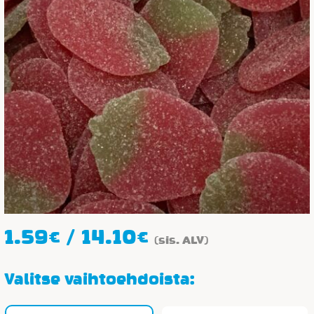
Hintaluokka:
1.59
€
/
14.10
€
(sis. ALV)
1.59€
-
Valitse vaihtoehdoista:
14.10€