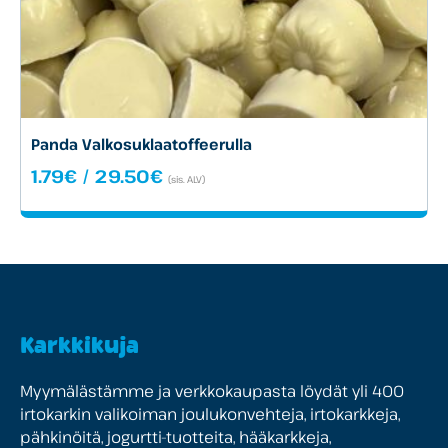
Panda Valko­suklaa­toffee­rulla
Hintaluokka:
1.79
€
/
29.50
€
(sis. ALV)
1.79€
-
29.50€
Karkkikuja
Myymälästämme ja verkkokaupasta löydät yli 400
irtokarkin valikoiman joulukonvehteja, irtokarkkeja,
pähkinöitä, jogurtti-tuotteita, hääkarkkeja,