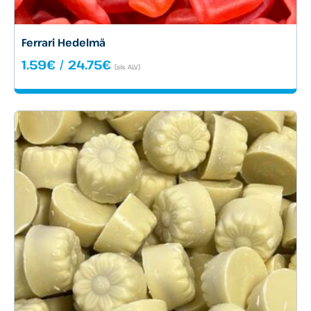
Ferrari Hedelmä
Hintaluokka:
1.59
€
/
24.75
€
(sis. ALV)
1.59€
-
24.75€