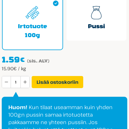
Irtotuote
Pussi
100g
1.59
€
(sis. ALV)
15.90€ / kg
Cloetta
Lisää ostoskoriin
Isot
Mansikat
määrä
Huom!
Kun tilaat useamman kuin yhden
100g:n pussin samaa irtotuotetta
pakkaamme ne yhteen pussiin. Jos