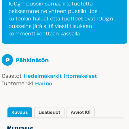
100g:n pussin samaa irtotuotetta
pakkaamme ne yhteen pussiin. Jos
kuitenkin haluat että tuotteet ovat 100g:n
pusseina jätä siitä viesti tilauksen
kommenttikenttään kassalla.
P
Pähkinätön
Osastot:
,
Hedelmäkarkit
Irtomakeiset
Tuotemerkki:
Haribo
Kuvaus
Lisätiedot
Arviot (0)