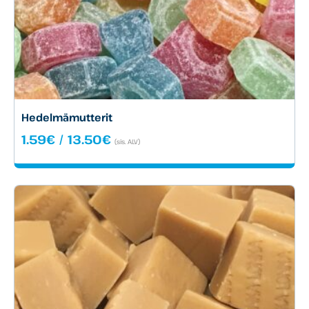
Hedelmämutterit
Hintaluokka:
1.59
€
/
13.50
€
(sis. ALV)
1.59€
-
13.50€