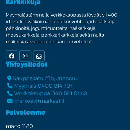
Karkkikuja
Myymälästämme ja verkkokaupasta löydät yli 400
irtokarkin valikoiman joulukonvehteja, irtokarkkeja,
pähkinöitä, jogurtti-tuotteita, hääkarkkeja,
messukarkkeja, penkkarikarkkeja sekä muita
makeisia arkeen ja juhlaan. Tervetuloa!
Facebook
Instagram
Uutiskirje
Yhteystiedot
Kauppakatu 27b, Joensuu
Myymälä 0400 814 797
Verkkokauppa 040 561 0443
markest@markest.fi
Palvelemme
ma-to 11-20