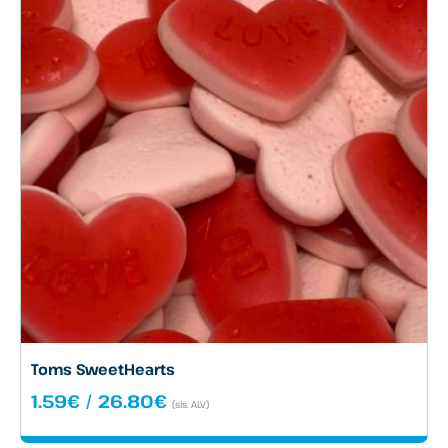
Toms SweetHearts
Hintaluokka:
1.59
€
/
26.80
€
(sis. ALV)
1.59€
-