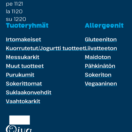
pe 11-21
la 11-20
su 12-20
Tuoteryhmät
Allergeenit
Irtomakeiset
Gluteeniton
Kuorrutetut/Jogurtti tuotteet
Liivatteeton
Messukarkit
Maidoton
Muut tuotteet
Pähkinätön
Purukumit
Sokeriton
Sokerittomat
Vegaaninen
Suklaakonvehdit
Vaahtokarkit