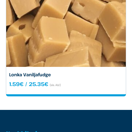
Lonka Vaniljafudge
Hintaluokka:
1.59
€
/
25.35
€
(sis. ALV)
1.59€
-
25.35€