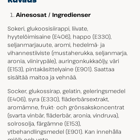
Kuvaus
Ainesosat / Ingredienser
Sokeri, glukoosisiirappi, liivate,
hyytelöimisaine (E406), happo (E330),
seljanmarjauute, aromi, hedelmä- ja
vihannestiiviste (mustaherukka, seljanmarja,
aronia, viinirypäle), auringonkukkaöljy, väri
(E153), pintakäsittelyaine (E901). Saattaa
sisältää maitoa ja vehnää.
Socker, glukossirap, gelatin, geleringsmedel
(E406), syra (E330), fläderbärsextrakt,
aromämne, frukt- och grönsakskoncentrat
(svarta vinbär, fläderbär, aronia, vindruva),
solrosolja, färgämne (E153),
ytbehandlingsmedel (E901). Kan innehålla
mjölk och vete.