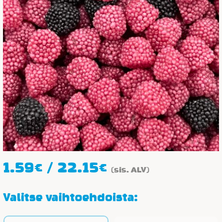
Hintaluokka:
1.59
€
/
22.15
€
(sis. ALV)
1.59€
-
Valitse vaihtoehdoista:
22.15€