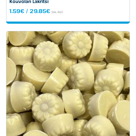
Kouvolan Lakritsi
Hintaluokka:
1.59
€
/
29.85
€
(sis. ALV)
1.59€
-
29.85€