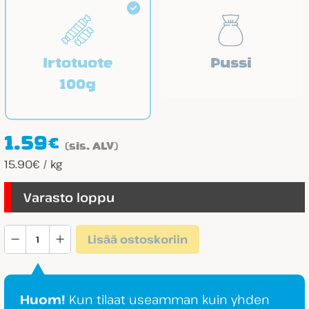
Irtotuote
Pussi
100g
1.59
€
(sis. ALV)
15.90€ / kg
Varasto loppu
Haribo
Lisää ostoskoriin
Berries
määrä
Huom!
Kun tilaat useamman kuin yhden