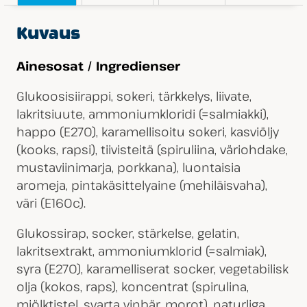
Kuvaus
Ainesosat / Ingredienser
Glukoosisiirappi, sokeri, tärkkelys, liivate,
lakritsiuute, ammoniumkloridi (=salmiakki),
happo (E270), karamellisoitu sokeri, kasviöljy
(kooks, rapsi), tiivisteitä (spiruliina, väriohdake,
mustaviinimarja, porkkana), luontaisia
aromeja, pintakäsittelyaine (mehiläisvaha),
väri (E160c).
Glukossirap, socker, stärkelse, gelatin,
lakritsextrakt, ammoniumklorid (=salmiak),
syra (E270), karamelliserat socker, vegetabilisk
olja (kokos, raps), koncentrat (spirulina,
mjölktistel, svarta vinbär, morot), naturliga