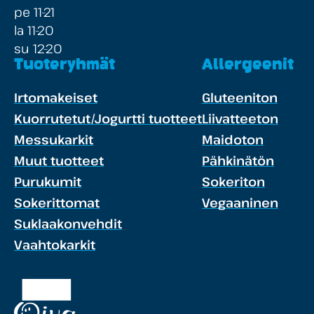
pe 11-21
la 11-20
su 12-20
Tuoteryhmät
Allergeenit
Irtomakeiset
Gluteeniton
Kuorrutetut/Jogurtti tuotteet
Liivatteeton
Messukarkit
Maidoton
Muut tuotteet
Pähkinätön
Purukumit
Sokeriton
Sokerittomat
Vegaaninen
Suklaakonvehdit
Vaahtokarkit