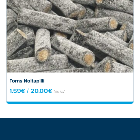
Toms Noitapilli
Hintaluokka:
1.59
€
/
20.00
€
(sis. ALV)
1.59€
-
20.00€