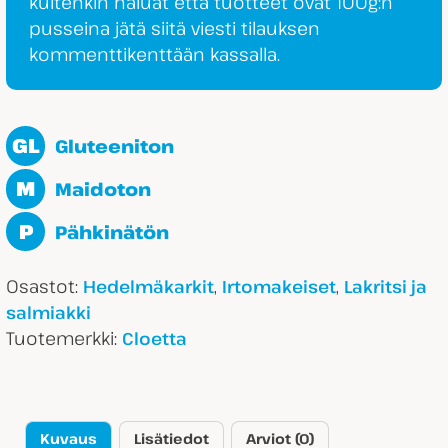
kuitenkin haluat että tuotteet ovat 100g:n
pusseina jätä siitä viesti tilauksen
kommenttikenttään kassalla.
GL
Gluteeniton
M
Maidoton
P
Pähkinätön
Osastot:
,
,
Hedelmäkarkit
Irtomakeiset
Lakritsi ja
salmiakki
Tuotemerkki:
Cloetta
Kuvaus
Lisätiedot
Arviot (0)