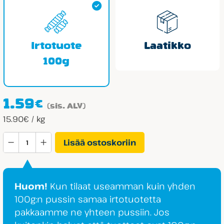
Irtotuote
Laatikko
100g
1.59
€
(sis. ALV)
15.90€ / kg
Cloetta
Lisää ostoskoriin
Sisu
Duo
määrä
Huom!
Kun tilaat useamman kuin yhden
100g:n pussin samaa irtotuotetta
pakkaamme ne yhteen pussiin. Jos