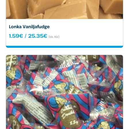
Lonka Vaniljafudge
Hintaluokka:
1.59
€
/
25.35
€
(sis. ALV)
1.59€
-
25.35€