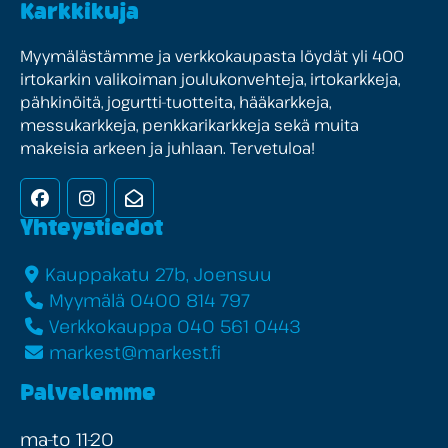
Karkkikuja
Myymälästämme ja verkkokaupasta löydät yli 400
irtokarkin valikoiman joulukonvehteja, irtokarkkeja,
pähkinöitä, jogurtti-tuotteita, hääkarkkeja,
messukarkkeja, penkkarikarkkeja sekä muita
makeisia arkeen ja juhlaan. Tervetuloa!
Facebook
Instagram
Uutiskirje
Yhteystiedot
Kauppakatu 27b, Joensuu
Myymälä 0400 814 797
Verkkokauppa 040 561 0443
markest@markest.fi
Palvelemme
ma-to 11-20