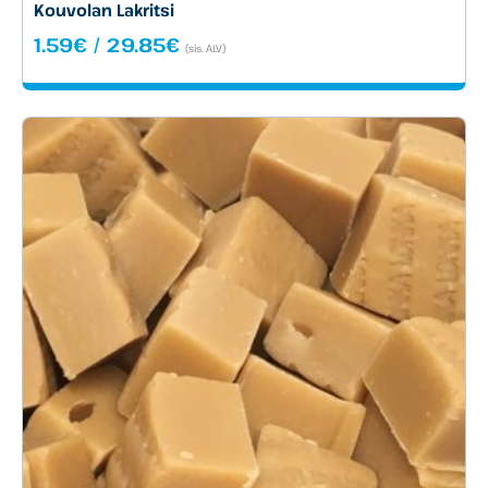
Kouvolan Lakritsi
Hintaluokka:
1.59
€
/
29.85
€
(sis. ALV)
1.59€
-
29.85€