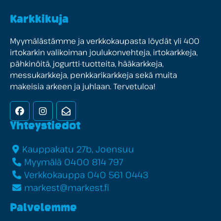
Karkkikuja
Myymälästämme ja verkkokaupasta löydät yli 400
irtokarkin valikoiman joulukonvehteja, irtokarkkeja,
pähkinöitä, jogurtti-tuotteita, hääkarkkeja,
messukarkkeja, penkkarikarkkeja sekä muita
makeisia arkeen ja juhlaan. Tervetuloa!
Facebook
Instagram
Uutiskirje
Yhteystiedot
Kauppakatu 27b, Joensuu
Myymälä 0400 814 797
Verkkokauppa 040 561 0443
markest@markest.fi
Palvelemme