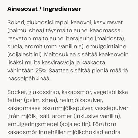
Ainesosat / Ingredienser
Sokeri, glukoosisiirappi, kaaovoi, kasvirasvat
(palmu, shea) täysmaitojauhe, kaaomassa,
rasvaton maitojauhe, herajauhe (maidosta),
suola, aromit (mm. vaniliinia), emulgointiaine
(soijalesitiini). Maitosuklaa sisältää kaakaovoin
lisäksi muita kasvirasvoja ja kaakaota
vähintään 25%. Saattaa sisältää pieniä määriä
hasselpähkinää.
Socker, glukossirap, kakaosmör, vegetabiliska
fetter (palm, shea), helmjölkspulver,
kakaomassa, skummjölkspulver, vasslepulver
(från mjölk), salt, aromer (inklusive vanillin),
emulgeringsmedel (sojalecitin). Förutom
kakaosmör innehåller mjölkchoklad andra