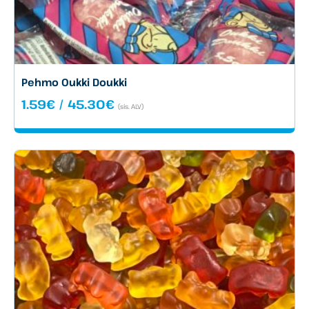
Pehmo Oukki Doukki
Hintaluokka:
1.59
€
/
45.30
€
(sis. ALV)
1.59€
-
45.30€