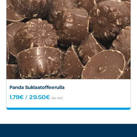
Panda Suklaatoffeerulla
Hintaluokka:
1.79
€
/
29.50
€
(sis. ALV)
1.79€
-
29.50€