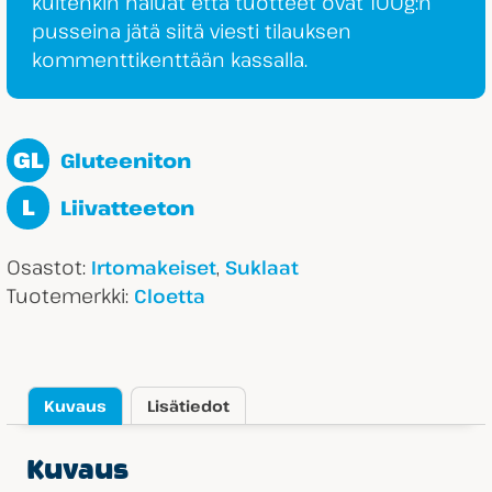
kuitenkin haluat että tuotteet ovat 100g:n
pusseina jätä siitä viesti tilauksen
kommenttikenttään kassalla.
GL
Gluteeniton
L
Liivatteeton
Osastot:
,
Irtomakeiset
Suklaat
Tuotemerkki:
Cloetta
Kuvaus
Lisätiedot
Kuvaus