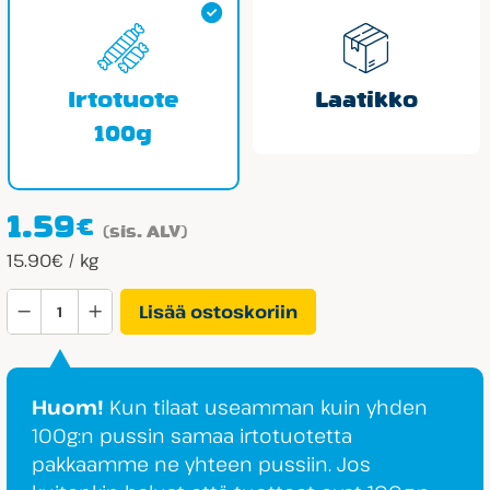
Irtotuote
Laatikko
100g
1.59
€
(sis. ALV)
15.90€ / kg
Cloetta
Lisää ostoskoriin
Center
Original
määrä
Huom!
Kun tilaat useamman kuin yhden
100g:n pussin samaa irtotuotetta
pakkaamme ne yhteen pussiin. Jos