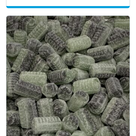
1.90€
-
40.56€