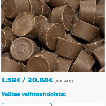
Hintaluokka:
1.59
€
/
20.68
€
(sis. ALV)
1.59€
-
Valitse vaihtoehdoista:
20.68€