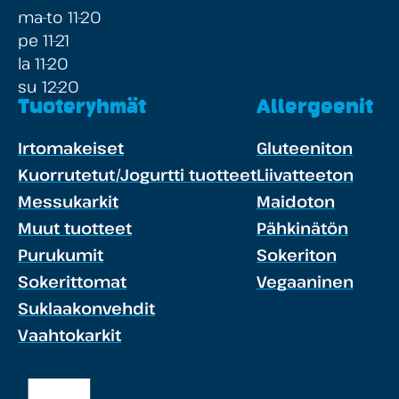
ma-to 11-20
pe 11-21
la 11-20
su 12-20
Tuoteryhmät
Allergeenit
Irtomakeiset
Gluteeniton
Kuorrutetut/Jogurtti tuotteet
Liivatteeton
Messukarkit
Maidoton
Muut tuotteet
Pähkinätön
Purukumit
Sokeriton
Sokerittomat
Vegaaninen
Suklaakonvehdit
Vaahtokarkit