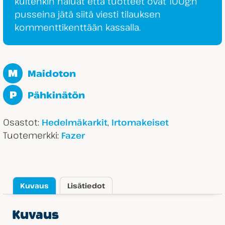
kuitenkin haluat että tuotteet ovat 100g:n
pusseina jätä siitä viesti tilauksen
kommenttikenttään kassalla.
M
Maidoton
P
Pähkinätön
Osastot:
,
Hedelmäkarkit
Irtomakeiset
Tuotemerkki:
Fazer
Kuvaus
Lisätiedot
Kuvaus