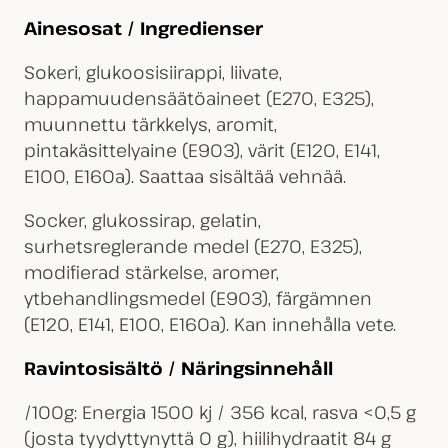
Ainesosat / Ingredienser
Sokeri, glukoosisiirappi, liivate,
happamuudensäätöaineet (E270, E325),
muunnettu tärkkelys, aromit,
pintakäsittelyaine (E903), värit (E120, E141,
E100, E160a). Saattaa sisältää vehnää.
Socker, glukossirap, gelatin,
surhetsreglerande medel (E270, E325),
modifierad stärkelse, aromer,
ytbehandlingsmedel (E903), färgämnen
(E120, E141, E100, E160a). Kan innehålla vete.
Ravintosisältö / Näringsinnehåll
/100g: Energia 1500 kj / 356 kcal, rasva <0,5 g
(josta tyydyttynyttä 0 g), hiilihydraatit 84 g