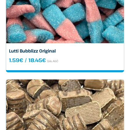
Lutti Bubblizz Original
Hintaluokka:
1.59
€
/
18.45
€
(sis. ALV)
1.59€
-
18.45€