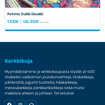
Pehmo Oukki Doukki
Hintaluokka:
1.59
€
/
45.30
€
(sis. ALV)
1.59€
-
45.30€
Karkkikuja
Myymälästämme ja verkkokaupasta löydät yli 400
irtokarkin valikoiman joulukonvehteja, irtokarkkeja,
pähkinöitä, jogurtti-tuotteita, hääkarkkeja,
messukarkkeja, penkkarikarkkeja sekä muita
makeisia arkeen ja juhlaan. Tervetuloa!
Facebook
Instagram
Uutiskirje