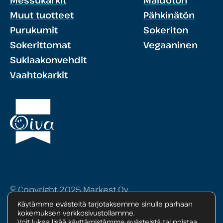
Messukarkit
Maidoton
Muut tuotteet
Pähkinätön
Purukumit
Sokeriton
Sokerittomat
Vegaaninen
Suklaakonvehdit
Vaahtokarkit
© Copyright 2025 Markest Oy
Käytämme evästeitä tarjotaksemme sinulle parhaan
Tietosuojaseloste
kokemuksen verkkosivustollamme.
Voit lukea lisää käyttämistämme evästeistä tai poistaa