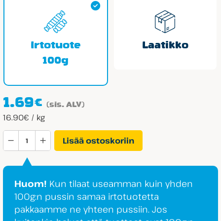
Irtotuote
Laatikko
100g
1.69
€
(sis. ALV)
16.90€ / kg
Fazer
Lisää ostoskoriin
Ässä
Ruuvit
Hedelmä
Huom!
Kun tilaat useamman kuin yhden
määrä
100g:n pussin samaa irtotuotetta
pakkaamme ne yhteen pussiin. Jos