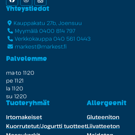
Yhteystiedot
Kauppakatu 27b, Joensuu
Myymälä 0400 814 797
Verkkokauppa 040 561 0443
markest@markest.fi
Palvelemme
ma-to 11-20
pe 11-21
la 11-20
su 12-20
Tuoteryhmät
Allergeenit
Irtomakeiset
Gluteeniton
Kuorrutetut/Jogurtti tuotteet
Liivatteeton