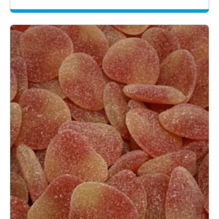
1.59€
-
29.70€