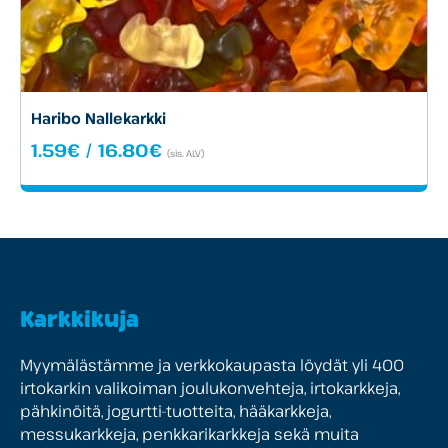
Haribo Nallekarkki
Hintaluokka:
1.59
€
/
16.80
€
(sis. ALV)
1.59€
-
16.80€
Karkkikuja
Myymälästämme ja verkkokaupasta löydät yli 400
irtokarkin valikoiman joulukonvehteja, irtokarkkeja,
pähkinöitä, jogurtti-tuotteita, hääkarkkeja,
messukarkkeja, penkkarikarkkeja sekä muita