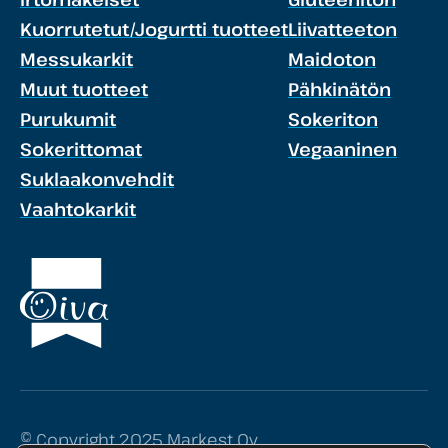
Kuorrutetut/Jogurtti tuotteet
Liivatteeton
Messukarkit
Maidoton
Muut tuotteet
Pähkinätön
Purukumit
Sokeriton
Sokerittomat
Vegaaninen
Suklaakonvehdit
Vaahtokarkit
© Copyright 2025 Markest Oy