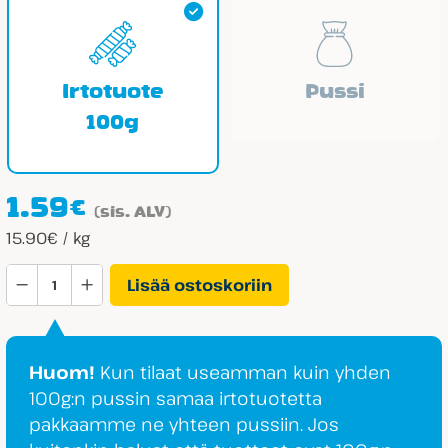
Irtotuote
Pussi
100g
1.59
€
(sis. ALV)
15.90€ / kg
Aroma
Lisää ostoskoriin
Pusuhuulet
määrä
Huom!
Kun tilaat useamman kuin yhden
100g:n pussin samaa irtotuotetta
pakkaamme ne yhteen pussiin. Jos