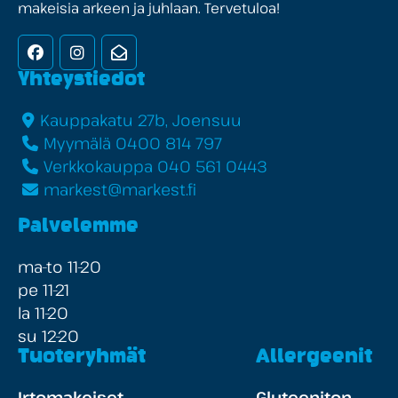
makeisia arkeen ja juhlaan. Tervetuloa!
Facebook
Instagram
Uutiskirje
Yhteystiedot
Kauppakatu 27b, Joensuu
Myymälä 0400 814 797
Verkkokauppa 040 561 0443
markest@markest.fi
Palvelemme
ma-to 11-20
pe 11-21
la 11-20
su 12-20
Tuoteryhmät
Allergeenit
Irtomakeiset
Gluteeniton