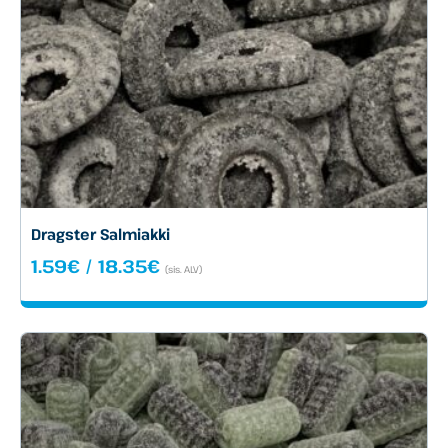
Dragster Salmiakki
Hintaluokka:
1.59
€
/
18.35
€
(sis. ALV)
1.59€
-
18.35€