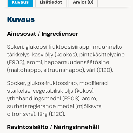
Kuvaus
Lisätiedot
Arviot (0)
Kuvaus
Ainesosat / Ingredienser
Sokeri, glukoosi-fruktoosisiirappi, muunneltu
tärkkelys, kasviöljy (kookos), pintakäsittelyaine
(E903), aromi, happamuudensäätöaine
(maitohappo, sitruunahappo), väri (E120).
Socker, glukos-fruktossirap, modifierad
stärkelse, vegetabilisk olja (kokos),
ytbehandlingsmedel (E903), arom,
surhetsreglerande medel (mjölksyra,
citronsyra), färg (E120).
Ravintosisältö / Näringsinnehåll