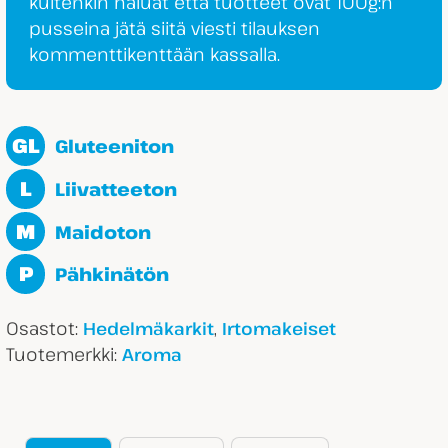
kuitenkin haluat että tuotteet ovat 100g:n
pusseina jätä siitä viesti tilauksen
kommenttikenttään kassalla.
GL
Gluteeniton
L
Liivatteeton
M
Maidoton
P
Pähkinätön
Osastot:
,
Hedelmäkarkit
Irtomakeiset
Tuotemerkki:
Aroma