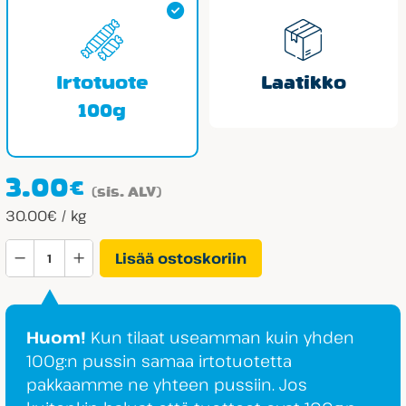
Irtotuote
Laatikko
100g
3.00
€
(sis. ALV)
30.00€ / kg
Fini
Lisää ostoskoriin
Camel
Balls
Purkka
Huom!
Kun tilaat useamman kuin yhden
määrä
100g:n pussin samaa irtotuotetta
pakkaamme ne yhteen pussiin. Jos