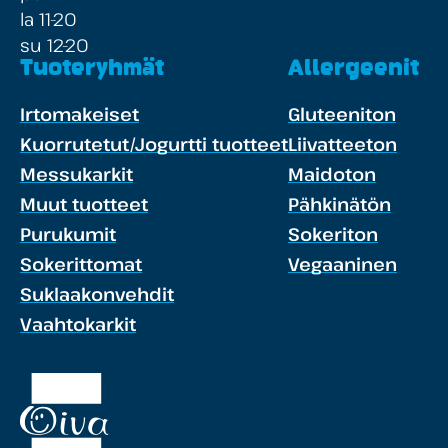
la 11-20
su 12-20
Tuoteryhmät
Allergeenit
Irtomakeiset
Gluteeniton
Kuorrutetut/Jogurtti tuotteet
Liivatteeton
Messukarkit
Maidoton
Muut tuotteet
Pähkinätön
Purukumit
Sokeriton
Sokerittomat
Vegaaninen
Suklaakonvehdit
Vaahtokarkit