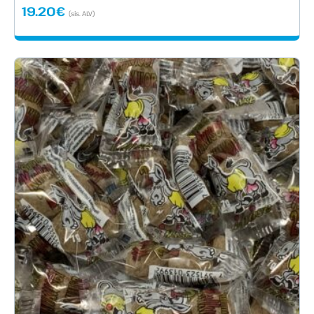
19.20
€
(sis. ALV)