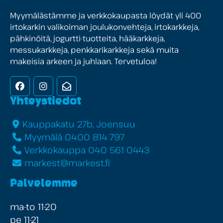
Myymälästämme ja verkkokaupasta löydät yli 400
irtokarkin valikoiman joulukonvehteja, irtokarkkeja,
pähkinöitä, jogurtti-tuotteita, hääkarkkeja,
messukarkkeja, penkkarikarkkeja sekä muita
makeisia arkeen ja juhlaan. Tervetuloa!
Facebook
Instagram
Uutiskirje
Yhteystiedot
Kauppakatu 27b, Joensuu
Myymälä 0400 814 797
Verkkokauppa 040 561 0443
markest@markest.fi
Palvelemme
ma-to 11-20
pe 11-21