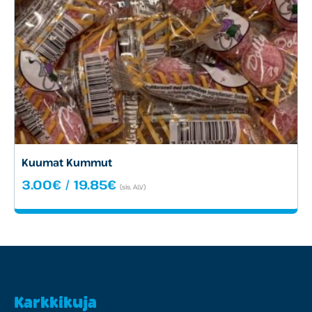
Kuumat Kummut
Hintaluokka:
3.00
€
/
19.85
€
(sis. ALV)
3.00€
-
19.85€
Karkkikuja