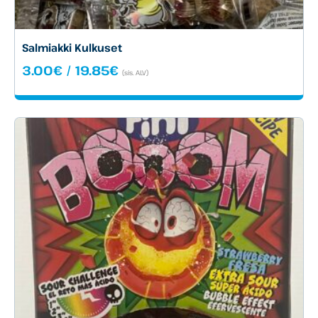
Salmiakki Kulkuset
Hintaluokka:
3.00
€
/
19.85
€
(sis. ALV)
3.00€
-
19.85€