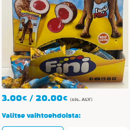
Hintaluokka:
3.00
€
/
20.00
€
(sis. ALV)
3.00€
-
Valitse vaihtoehdoista:
20.00€