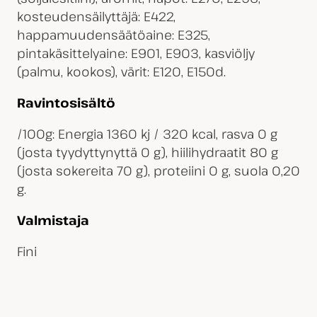
kosteudensäilyttäjä: E422,
happamuudensäätöaine: E325,
pintakäsittelyaine: E901, E903, kasviöljy
(palmu, kookos), värit: E120, E150d.
Ravintosisältö
/100g: Energia 1360 kj / 320 kcal, rasva 0 g
(josta tyydyttynyttä 0 g), hiilihydraatit 80 g
(josta sokereita 70 g), proteiini 0 g, suola 0,20
g.
Valmistaja
Fini