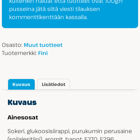
kuitenkin haluat että tuotteet ovat 100g:n
pusseina jätä siitä viesti tilauksen
kommenttikenttään kassalla.
Osasto:
Muut tuotteet
Tuotemerkki:
Fini
Kuvaus
Lisätiedot
Kuvaus
Ainesosat
Sokeri, glukoosisiirappi, purukumin perusaine
(soijalesitiini), aromit, hapot: E270, E296,