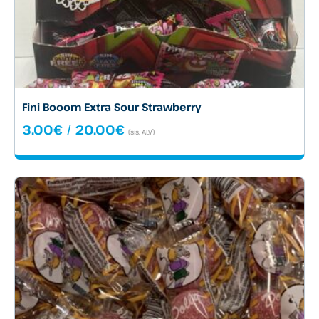
Fini Booom Extra Sour Strawberry
Hintaluokka:
3.00
€
/
20.00
€
(sis. ALV)
3.00€
-
20.00€