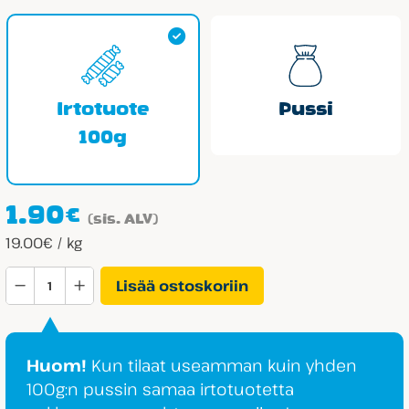
64.50€
Irtotuote
Pussi
100g
1.90
€
(sis. ALV)
19.00€ / kg
Kuivattu
Lisää ostoskoriin
Papaijatanko
määrä
Huom!
Kun tilaat useamman kuin yhden
100g:n pussin samaa irtotuotetta