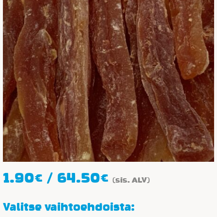
Hintaluokka:
1.90
€
/
64.50
€
(sis. ALV)
1.90€
-
Valitse vaihtoehdoista: