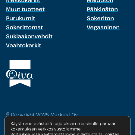
Messukarkit
Maidoton
Muut tuotteet
Pähkinätön
Purukumit
Sokeriton
Sokerittomat
Vegaaninen
Suklaakonvehdit
Vaahtokarkit
© Copyright 2025 Markest Oy
Käytämme evästeitä tarjotaksemme sinulle parhaan
Tietosuojaseloste
kokemuksen verkkosivustollamme.
Voit lukea lisää käyttämistämme evästeistä tai poistaa