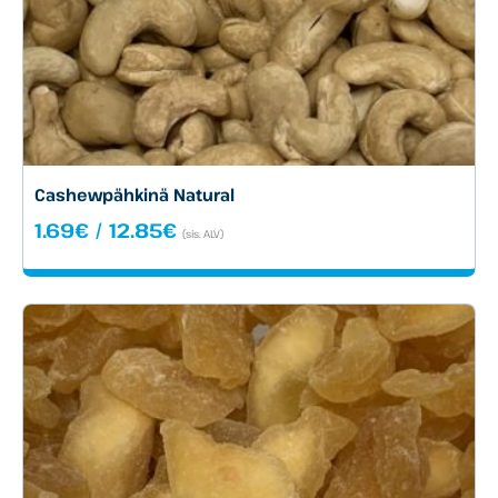
Cashewpähkinä Natural
Hintaluokka:
1.69
€
/
12.85
€
(sis. ALV)
1.69€
-
12.85€