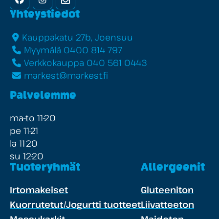
Yhteystiedot
Kauppakatu 27b, Joensuu
Myymälä 0400 814 797
Verkkokauppa 040 561 0443
markest@markest.fi
Palvelemme
ma-to 11-20
pe 11-21
la 11-20
su 12-20
Tuoteryhmät
Allergeenit
Irtomakeiset
Gluteeniton
Kuorrutetut/Jogurtti tuotteet
Liivatteeton