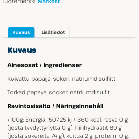
Tuotemerkki:
Markest
Kuvaus
Lisätiedot
Kuvaus
Ainesosat / Ingredienser
Kuivattu papaija, sokeri, natriumdisulfiitti
Torkad papaya, socker, natriumdisulfit
Ravintosisältö / Näringsinnehåll
/100g: Energia 1507,25 kj / 360 kcal, rasva 0 g
(josta tyydyttynyttä 0 g), hiilihydraatit 89 g
(josta sokereita 74 g), kuitua 2 g, proteiini 0 g,