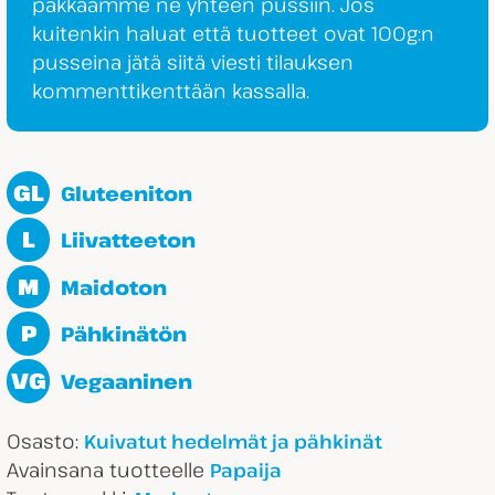
pakkaamme ne yhteen pussiin. Jos
kuitenkin haluat että tuotteet ovat 100g:n
pusseina jätä siitä viesti tilauksen
kommenttikenttään kassalla.
GL
Gluteeniton
L
Liivatteeton
M
Maidoton
P
Pähkinätön
VG
Vegaaninen
Osasto:
Kuivatut hedelmät ja pähkinät
Avainsana tuotteelle
Papaija