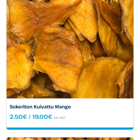
Sokeriton Kuivattu Mango
Hintaluokka:
2.50
€
/
19.00
€
(sis. ALV)
2.50€
-
19.00€