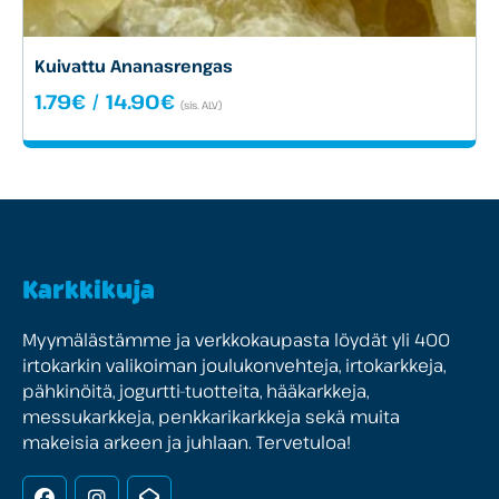
Kuivattu Ananasrengas
Hintaluokka:
1.79
€
/
14.90
€
(sis. ALV)
1.79€
-
14.90€
Karkkikuja
Myymälästämme ja verkkokaupasta löydät yli 400
irtokarkin valikoiman joulukonvehteja, irtokarkkeja,
pähkinöitä, jogurtti-tuotteita, hääkarkkeja,
messukarkkeja, penkkarikarkkeja sekä muita
makeisia arkeen ja juhlaan. Tervetuloa!
Facebook
Instagram
Uutiskirje