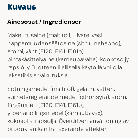
Kuvaus
Ainesosat / Ingredienser
Makeutusaine (maltitoli), liivate, vesi,
happamuudensäätöaine (sitruunahappo),
aromi, värit (E120, E141, E161b),
pintakäsittelyaine (karnaubavaha), kookosöljy,
rapsiöljy. Tuotteen liiallisella käytöllä voi olla
laksatiivisia vaikutuksia.
Sötningsmedel (maltitol), gelatin, vatten,
surhetsreglerande medel (citronsyra), arom,
färgämnen (E120, E141, E161b),
ytbehandlingsmedel (karnaubavax),
kokosolja, rapsolja. Överdriven användning av
produkten kan ha laxerande effekter.