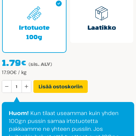
Irtotuote
Laatikko
100g
1.79
€
(sis. ALV)
17.90€ / kg
Sokeriton
Lisää ostoskoriin
Teddynalle
määrä
Huom!
Kun tilaat useamman kuin yhden
100g:n pussin samaa irtotuotetta
pakkaamme ne yhteen pussiin. Jos