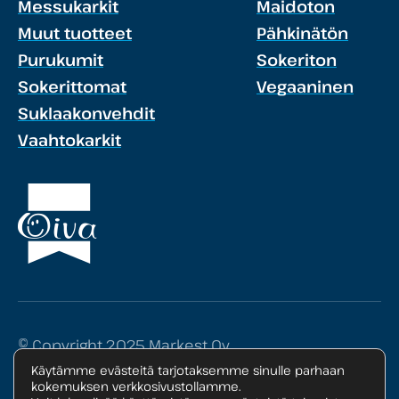
Messukarkit
Maidoton
Muut tuotteet
Pähkinätön
Purukumit
Sokeriton
Sokerittomat
Vegaaninen
Suklaakonvehdit
Vaahtokarkit
© Copyright 2025 Markest Oy
Käytämme evästeitä tarjotaksemme sinulle parhaan
Tietosuojaseloste
kokemuksen verkkosivustollamme.