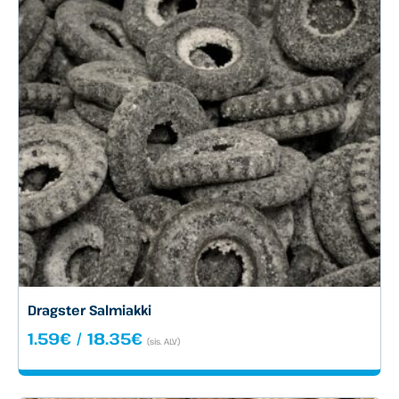
Dragster Salmiakki
Hintaluokka:
1.59
€
/
18.35
€
(sis. ALV)
1.59€
-
18.35€