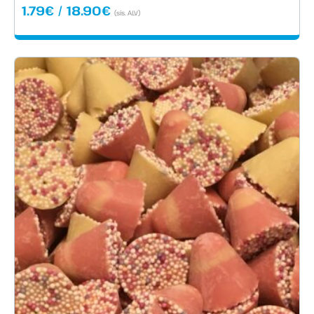
Hintaluokka:
1.79
€
/
18.90
€
(sis. ALV)
1.79€
-
18.90€