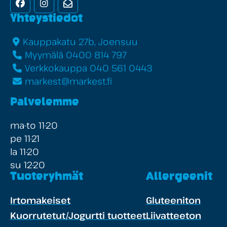
Facebook
Instagram
Uutiskirje
Yhteystiedot
Kauppakatu 27b, Joensuu
Myymälä 0400 814 797
Verkkokauppa 040 561 0443
markest@markest.fi
Palvelemme
ma-to 11-20
pe 11-21
la 11-20
su 12-20
Tuoteryhmät
Allergeenit
Irtomakeiset
Gluteeniton
Kuorrutetut/Jogurtti tuotteet
Liivatteeton