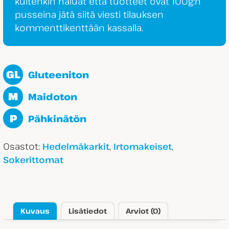
kuitenkin haluat että tuotteet ovat 100g:n
pusseina jätä siitä viesti tilauksen
kommenttikenttään kassalla.
GL
Gluteeniton
M
Maidoton
P
Pähkinätön
Osastot:
,
,
Hedelmäkarkit
Irtomakeiset
Sokerittomat
Kuvaus
Lisätiedot
Arviot (0)