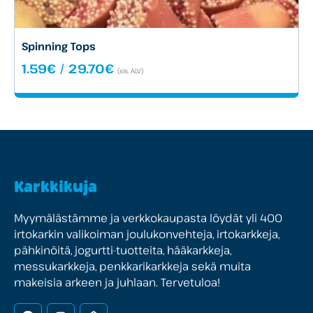
Spinning Tops
Hintaluokka:
1.59
€
/
29.70
€
(sis. ALV)
1.59€
-
29.70€
Karkkikuja
Myymälästämme ja verkkokaupasta löydät yli 400
irtokarkin valikoiman joulukonvehteja, irtokarkkeja,
pähkinöitä, jogurtti-tuotteita, hääkarkkeja,
messukarkkeja, penkkarikarkkeja sekä muita
makeisia arkeen ja juhlaan. Tervetuloa!