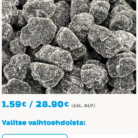
Hintaluokka:
1.59
€
/
28.90
€
(sis. ALV)
1.59€
-
Valitse vaihtoehdoista:
28.90€