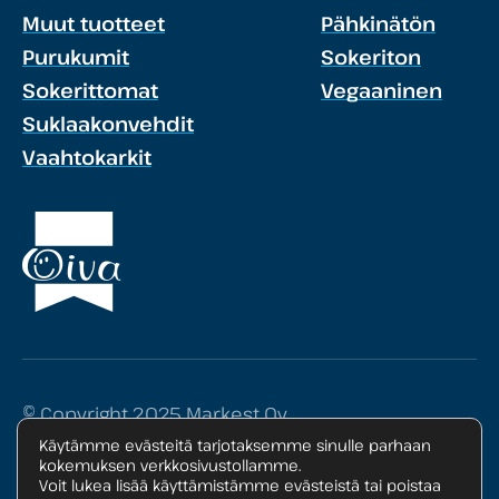
Muut tuotteet
Pähkinätön
Purukumit
Sokeriton
Sokerittomat
Vegaaninen
Suklaakonvehdit
Vaahtokarkit
© Copyright 2025 Markest Oy
Käytämme evästeitä tarjotaksemme sinulle parhaan
Tietosuojaseloste
kokemuksen verkkosivustollamme.
Voit lukea lisää käyttämistämme evästeistä tai poistaa