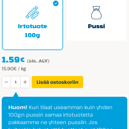
Irtotuote
Pussi
100g
1.59
€
(sis. ALV)
15.90€ / kg
Aroma
Lisää ostoskoriin
Salmiakkisammakot
määrä
Huom!
Kun tilaat useamman kuin yhden
100g:n pussin samaa irtotuotetta
pakkaamme ne yhteen pussiin. Jos