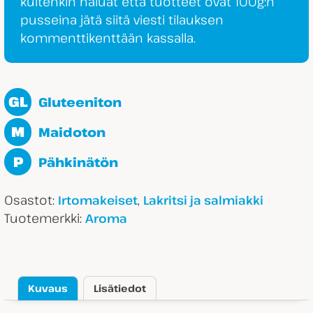
kuitenkin haluat että tuotteet ovat 100g:n
pusseina jätä siitä viesti tilauksen
kommenttikenttään kassalla.
GL
Gluteeniton
M
Maidoton
P
Pähkinätön
Osastot:
,
Irtomakeiset
Lakritsi ja salmiakki
Tuotemerkki:
Aroma
Kuvaus
Lisätiedot