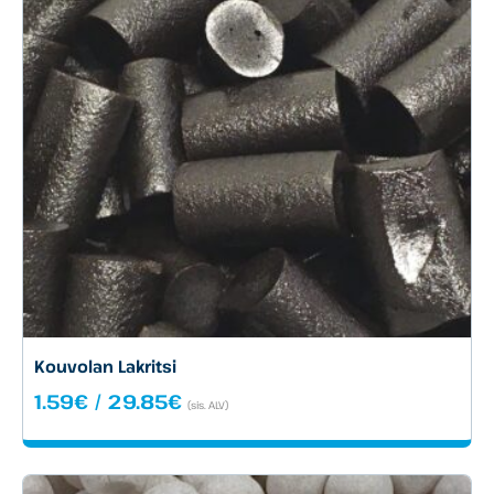
Kouvolan Lakritsi
Hintaluokka:
1.59
€
/
29.85
€
(sis. ALV)
1.59€
-
29.85€