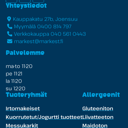
Yhteystiedot
Kauppakatu 27b, Joensuu
Myymälä 0400 814 797
Verkkokauppa 040 561 0443
markest@markest.fi
Palvelemme
ma-to 11-20
pe 11-21
la 11-20
su 12-20
Tuoteryhmät
Allergeenit
Irtomakeiset
Gluteeniton
Kuorrutetut/Jogurtti tuotteet
Liivatteeton
Messukarkit
Maidoton