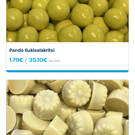
Panda Suklaalakritsi
Hintaluokka:
1.79
€
/
35.10
€
(sis. ALV)
1.79€
-
35.10€