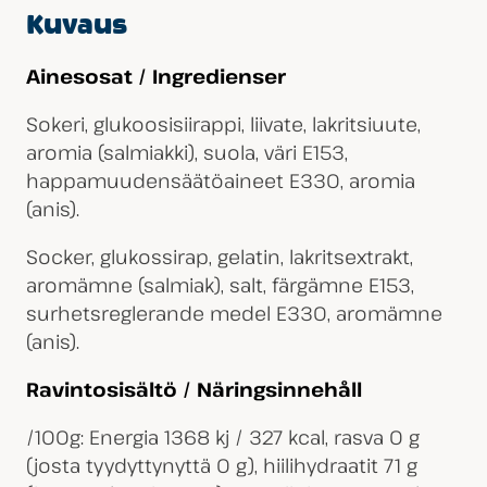
Kuvaus
Ainesosat / Ingredienser
Sokeri, glukoosisiirappi, liivate, lakritsiuute,
aromia (salmiakki), suola, väri E153,
happamuudensäätöaineet E330, aromia
(anis).
Socker, glukossirap, gelatin, lakritsextrakt,
aromämne (salmiak), salt, färgämne E153,
surhetsreglerande medel E330, aromämne
(anis).
Ravintosisältö / Näringsinnehåll
/100g: Energia 1368 kj / 327 kcal, rasva 0 g
(josta tyydyttynyttä 0 g), hiilihydraatit 71 g