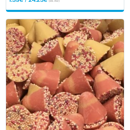
(sis. ALV)
1.59€
-
24.25€