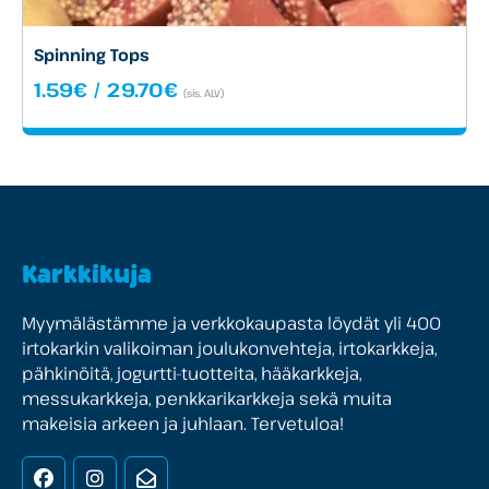
Spinning Tops
Hintaluokka:
1.59
€
/
29.70
€
(sis. ALV)
1.59€
-
29.70€
Karkkikuja
Myymälästämme ja verkkokaupasta löydät yli 400
irtokarkin valikoiman joulukonvehteja, irtokarkkeja,
pähkinöitä, jogurtti-tuotteita, hääkarkkeja,
messukarkkeja, penkkarikarkkeja sekä muita
makeisia arkeen ja juhlaan. Tervetuloa!
Facebook
Instagram
Uutiskirje