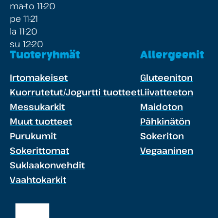
ma-to 11-20
pe 11-21
la 11-20
su 12-20
Tuoteryhmät
Allergeenit
Irtomakeiset
Gluteeniton
Kuorrutetut/Jogurtti tuotteet
Liivatteeton
Messukarkit
Maidoton
Muut tuotteet
Pähkinätön
Purukumit
Sokeriton
Sokerittomat
Vegaaninen
Suklaakonvehdit
Vaahtokarkit