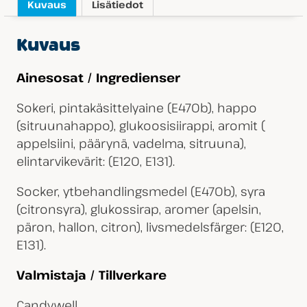
Kuvaus
Lisätiedot
Kuvaus
Ainesosat / Ingredienser
Sokeri, pintakäsittelyaine (E470b), happo
(sitruunahappo), glukoosisiirappi, aromit (
appelsiini, päärynä, vadelma, sitruuna),
elintarvikevärit: (E120, E131).
Socker, ytbehandlingsmedel (E470b), syra
(citronsyra), glukossirap, aromer (apelsin,
päron, hallon, citron), livsmedelsfärger: (E120,
E131).
Valmistaja / Tillverkare
Candywell