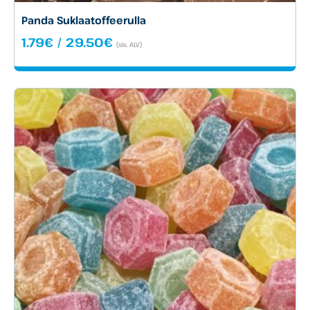
Panda Suklaatoffeerulla
Hintaluokka:
1.79
€
/
29.50
€
(sis. ALV)
1.79€
-
29.50€