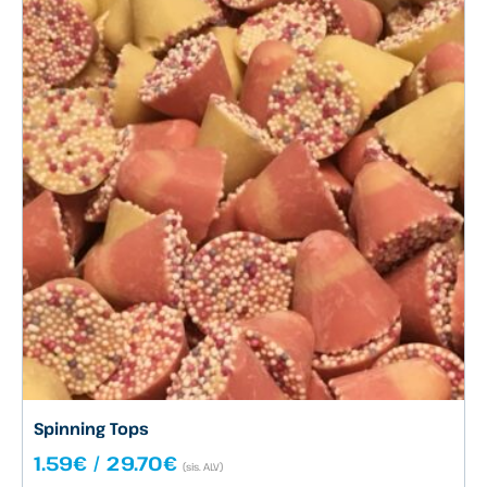
Spinning Tops
Hintaluokka:
1.59
€
/
29.70
€
(sis. ALV)
1.59€