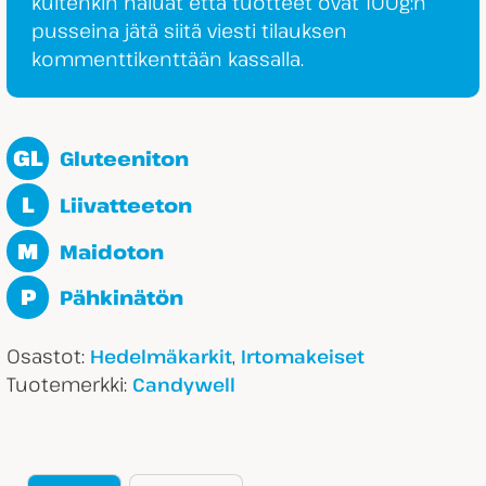
kuitenkin haluat että tuotteet ovat 100g:n
pusseina jätä siitä viesti tilauksen
kommenttikenttään kassalla.
GL
Gluteeniton
L
Liivatteeton
M
Maidoton
P
Pähkinätön
Osastot:
,
Hedelmäkarkit
Irtomakeiset
Tuotemerkki:
Candywell