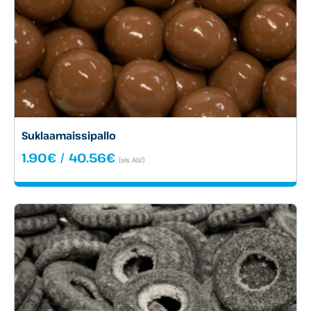
Suklaamaissipallo
Hintaluokka:
1.90
€
/
40.56
€
(sis. ALV)
1.90€
-
40.56€