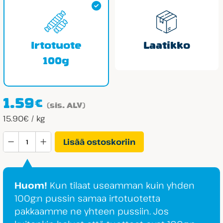
Irtotuote
Laatikko
100g
1.59
€
(sis. ALV)
15.90€ / kg
Nitro
Lisää ostoskoriin
Hedelmäcoctail
määrä
Huom!
Kun tilaat useamman kuin yhden
100g:n pussin samaa irtotuotetta
pakkaamme ne yhteen pussiin. Jos