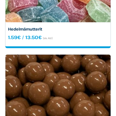
Hedelmämutterit
Hintaluokka:
1.59
€
/
13.50
€
(sis. ALV)
1.59€
-
13.50€