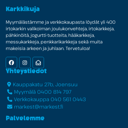
Karkkikuja
Myymälästämme ja verkkokaupasta löydät yli 400
irtokarkin valikoiman joulukonvehteja, irtokarkkeja,
pähkinöitä, jogurtti-tuotteita, hääkarkkeja,
messukarkkeja, penkkarikarkkeja sekä muita
makeisia arkeen ja juhlaan. Tervetuloa!
Facebook
Instagram
Uutiskirje
Yhteystiedot
Kauppakatu 27b, Joensuu
Myymälä 0400 814 797
Verkkokauppa 040 561 0443
markest@markest.fi
Palvelemme