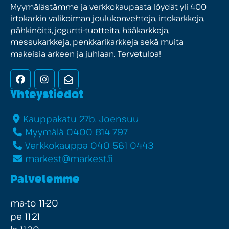
Myymälästämme ja verkkokaupasta löydät yli 400
irtokarkin valikoiman joulukonvehteja, irtokarkkeja,
pähkinöitä, jogurtti-tuotteita, hääkarkkeja,
messukarkkeja, penkkarikarkkeja sekä muita
makeisia arkeen ja juhlaan. Tervetuloa!
Facebook
Instagram
Uutiskirje
Yhteystiedot
Kauppakatu 27b, Joensuu
Myymälä 0400 814 797
Verkkokauppa 040 561 0443
markest@markest.fi
Palvelemme
ma-to 11-20
pe 11-21