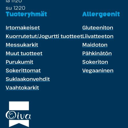
la 11-20
su 12-20
Tuoteryhmät
Allergeenit
Irtomakeiset
Gluteeniton
Kuorrutetut/Jogurtti tuotteet
Liivatteeton
Messukarkit
Maidoton
Muut tuotteet
Pähkinätön
Purukumit
Sokeriton
Sokerittomat
Vegaaninen
Suklaakonvehdit
Vaahtokarkit