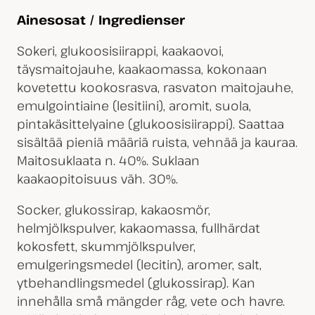
Ainesosat / Ingredienser
Sokeri, glukoosisiirappi, kaakaovoi,
täysmaitojauhe, kaakaomassa, kokonaan
kovetettu kookosrasva, rasvaton maitojauhe,
emulgointiaine (lesitiini), aromit, suola,
pintakäsittelyaine (glukoosisiirappi). Saattaa
sisältää pieniä määriä ruista, vehnää ja kauraa.
Maitosuklaata n. 40%. Suklaan
kaakaopitoisuus väh. 30%.
Socker, glukossirap, kakaosmör,
helmjölkspulver, kakaomassa, fullhärdat
kokosfett, skummjölkspulver,
emulgeringsmedel (lecitin), aromer, salt,
ytbehandlingsmedel (glukossirap). Kan
innehålla små mängder råg, vete och havre.