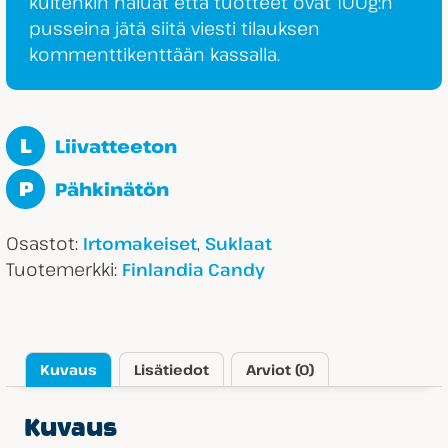
kuitenkin haluat että tuotteet ovat 100g:n
pusseina jätä siitä viesti tilauksen
kommenttikenttään kassalla.
L
Liivatteeton
P
Pähkinätön
Osastot:
,
Irtomakeiset
Suklaat
Tuotemerkki:
Finlandia Candy
Kuvaus
Lisätiedot
Arviot (0)
Kuvaus