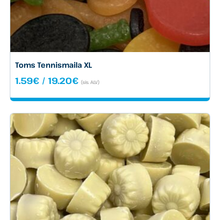
Toms Tennismaila XL
Hintaluokka:
1.59
€
/
19.20
€
(sis. ALV)
1.59€
-
19.20€