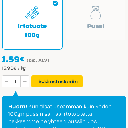
Irtotuote
Pussi
100g
1.59
€
(sis. ALV)
15.90€ / kg
Maitosuklaa
Lisää ostoskoriin
Toffeerae
määrä
Huom!
Kun tilaat useamman kuin yhden
100g:n pussin samaa irtotuotetta
pakkaamme ne yhteen pussiin. Jos