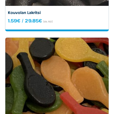
Kouvolan Lakritsi
Hintaluokka:
1.59
€
/
29.85
€
(sis. ALV)
1.59€
-
29.85€