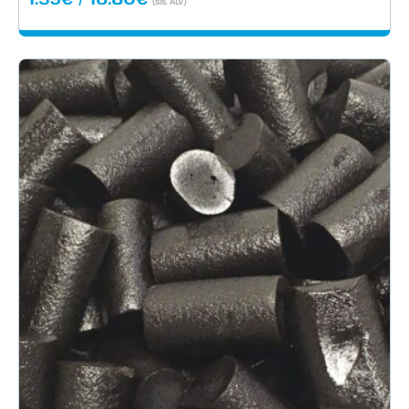
(sis. ALV)
1.59€
-
16.80€