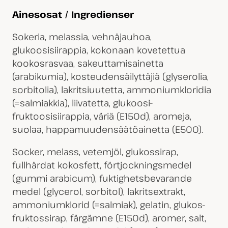
Ainesosat / Ingredienser
Sokeria, melassia, vehnäjauhoa,
glukoosisiirappia, kokonaan kovetettua
kookosrasvaa, sakeuttamisainetta
(arabikumia), kosteudensäilyttäjiä (glyserolia,
sorbitolia), lakritsiuutetta, ammoniumkloridia
(=salmiakkia), liivatetta, glukoosi-
fruktoosisiirappia, väriä (E150d), aromeja,
suolaa, happamuudensäätöainetta (E500).
Socker, melass, vetemjöl, glukossirap,
fullhärdat kokosfett, förtjockningsmedel
(gummi arabicum), fuktighetsbevarande
medel (glycerol, sorbitol), lakritsextrakt,
ammoniumklorid (=salmiak), gelatin, glukos-
fruktossirap, färgämne (E150d), aromer, salt,