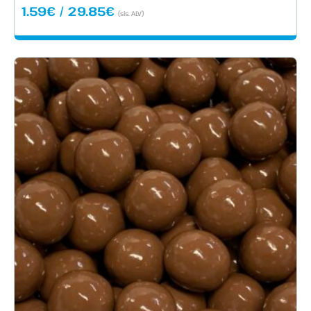
Hintaluokka:
1.59
€
/
29.85
€
(sis. ALV)
1.59€
-
29.85€