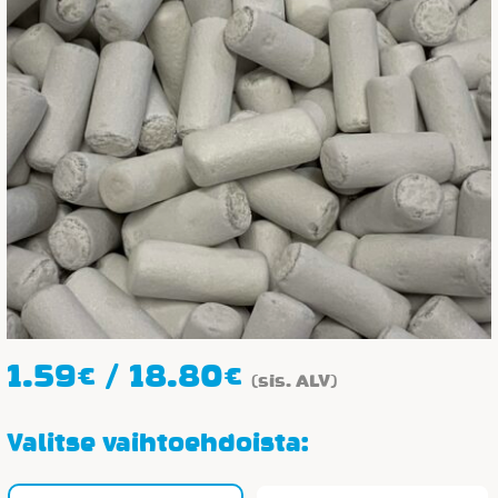
Hintaluokka:
1.59
€
/
18.80
€
(sis. ALV)
1.59€
-
Valitse vaihtoehdoista:
18.80€