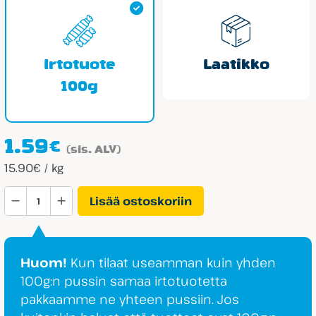
Irtotuote
Laatikko
100g
1.59
€
(sis. ALV)
15.90€ / kg
Cloetta
Lisää ostoskoriin
Liitulaku
Original
määrä
Huom!
Kun tilaat useamman kuin yhden
100g:n pussin samaa irtotuotetta
pakkaamme ne yhteen pussiin. Jos