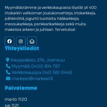
Myymälästämme ja verkkokaupasta löydät yli 400
irtokarkin valikoiman joulukonvehteja, irtokarkkeja,
pähkinöitä, jogurtti-tuotteita, hääkarkkeja,
messukarkkeja, penkkarikarkkeja sekä muita
makeisia arkeen ja juhlaan. Tervetuloa!
Facebook
Instagram
Uutiskirje
Yhteystiedot
Kauppakatu 27b, Joensuu
Myymälä 0400 814 797
Verkkokauppa 040 561 0443
markest@markest.fi
Palvelemme
ma-to 11-20
pe 11-21