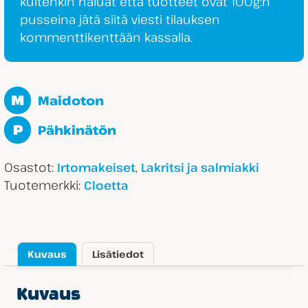
kuitenkin haluat että tuotteet ovat 100g:n
pusseina jätä siitä viesti tilauksen
kommenttikenttään kassalla.
M
Maidoton
P
Pähkinätön
Osastot:
,
Irtomakeiset
Lakritsi ja salmiakki
Tuotemerkki:
Cloetta
Kuvaus
Lisätiedot
Kuvaus