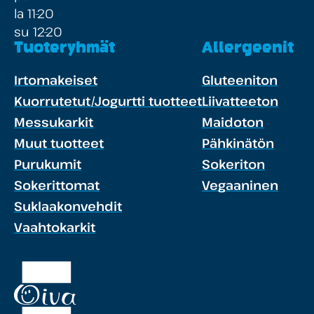
la 11-20
su 12-20
Tuoteryhmät
Allergeenit
Irtomakeiset
Gluteeniton
Kuorrutetut/Jogurtti tuotteet
Liivatteeton
Messukarkit
Maidoton
Muut tuotteet
Pähkinätön
Purukumit
Sokeriton
Sokerittomat
Vegaaninen
Suklaakonvehdit
Vaahtokarkit